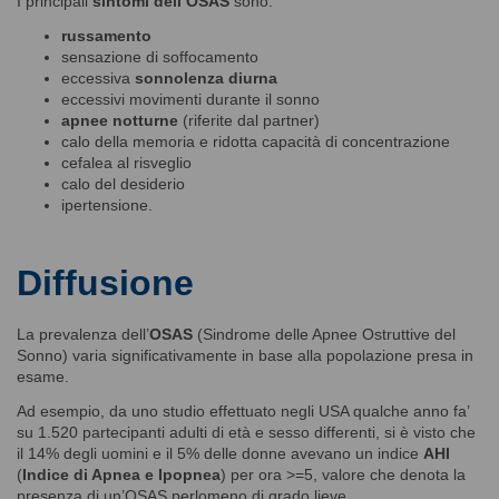
I principali
sintomi dell’OSAS
sono:
russamento
sensazione di soffocamento
eccessiva
sonnolenza diurna
eccessivi movimenti durante il sonno
apnee notturne
(riferite dal partner)
calo della memoria e ridotta capacità di concentrazione
cefalea al risveglio
calo del desiderio
ipertensione.
Diffusione
La prevalenza dell’
OSAS
(Sindrome delle Apnee Ostruttive del
Sonno) varia significativamente in base alla popolazione presa in
esame.
Ad esempio, da uno studio effettuato negli USA qualche anno fa’
su 1.520 partecipanti adulti di età e sesso differenti, si è visto che
il 14% degli uomini e il 5% delle donne avevano un indice
AHI
(
Indice di Apnea e Ipopnea
) per ora >=5, valore che denota la
presenza di un’OSAS perlomeno di grado lieve.