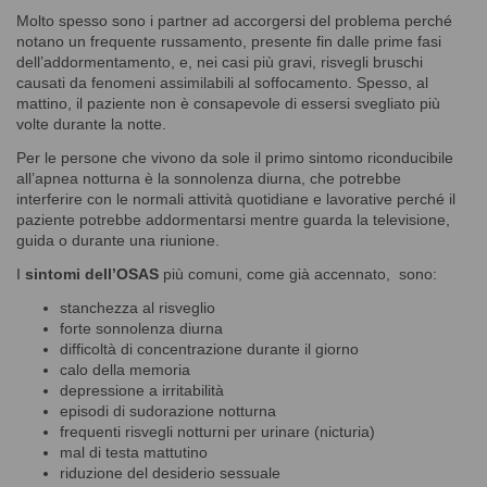
Molto spesso sono i partner ad accorgersi del problema perché
notano un frequente russamento, presente fin dalle prime fasi
dell’addormentamento, e, nei casi più gravi, risvegli bruschi
causati da fenomeni assimilabili al soffocamento. Spesso, al
mattino, il paziente non è consapevole di essersi svegliato più
volte durante la notte.
Per le persone che vivono da sole il primo sintomo riconducibile
all’apnea notturna è la sonnolenza diurna, che potrebbe
interferire con le normali attività quotidiane e lavorative perché il
paziente potrebbe addormentarsi mentre guarda la televisione,
guida o durante una riunione.
I
sintomi dell’OSAS
più comuni, come già accennato, sono:
stanchezza al risveglio
forte sonnolenza diurna
difficoltà di concentrazione durante il giorno
calo della memoria
depressione a irritabilità
episodi di sudorazione notturna
frequenti risvegli notturni per urinare (nicturia)
mal di testa mattutino
riduzione del desiderio sessuale