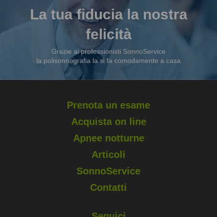
La tua fiducia la nostra
felicità
Grazie ai professionisti SonnoService
la polisonnografia la si fa comodamente a casa
Prenota un esame
Acquista on line
Apnee notturne
Articoli
SonnoService
Contatti
Seguici