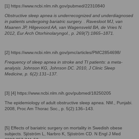
[1]
https://www.ncbi.nlm.nih.gov/pubmed/22310840
Obstructive sleep apnea is underrecognized and underdiagnosed
in patients undergoing bariatric surgery. . Ravesloot MJ, van
Maanen JP, Hilgevoord AA, van Wagensveld BA, de Vries N.
2012, Eur Arch Otorhinolaryngol., p. 269(7):1865–1871.
[2]
https://www.ncbi.nlm.nih.gov/pmc/articles/PMC2854698/
Frequency of sleep apnea in stroke and TI patients: a meta-
analysis. Johnson KG, Johnson DC. 2010, J Clinic Sleep
Medicine, p. 6(2):131–137.
[3] [4] https://www.ncbi.nlm.nih.gov/pubmed/18250205
The epidemiology of adult obstructive sleep apnea. NM., Punjabi.
2008, Proc Am Thorac Soc., p. 5(2):136–143.
[5] Effects of bariatric surgery on mortality in Swedish obese
subjects. Sjöström L, Narbro K, Sjöström CD. N Engl J Med