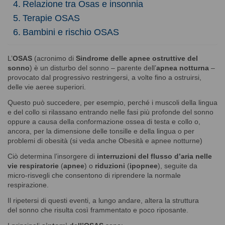
Relazione tra Osas e insonnia
Terapie OSAS
Bambini e rischio OSAS
L’
OSAS
(acronimo di
Sindrome delle apnee ostruttive del
sonno
) è un disturbo del sonno – parente dell’
apnea notturna
–
provocato dal progressivo restringersi, a volte fino a ostruirsi,
delle vie aeree superiori.
Questo può succedere, per esempio, perché i muscoli della lingua
e del collo si rilassano entrando nelle fasi più profonde del sonno
oppure a causa della conformazione ossea di testa e collo o,
ancora, per la dimensione delle tonsille e della lingua o per
problemi di obesità (si veda anche
Obesità e apnee notturne
)
Ciò determina l’insorgere di
interruzioni del flusso d’aria nelle
vie respiratorie
(
apnee
) o
riduzioni
(
ipopnee
), seguite da
micro-risvegli che consentono di riprendere la normale
respirazione.
Il ripetersi di questi eventi, a lungo andare, altera la struttura
del sonno che risulta così frammentato e poco riposante.