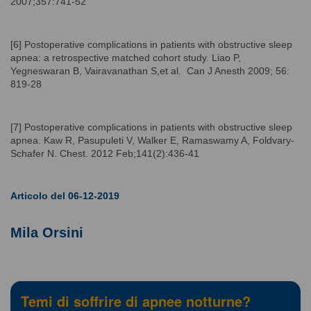
2007;357:741-52
[6] Postoperative complications in patients with obstructive sleep
apnea: a retrospective matched cohort study. Liao P,
Yegneswaran B, Vairavanathan S,et al. Can J Anesth 2009; 56:
819-28
[7] Postoperative complications in patients with obstructive sleep
apnea. Kaw R, Pasupuleti V, Walker E, Ramaswamy A, Foldvary-
Schafer N. Chest. 2012 Feb;141(2):436-41
Articolo del 06-12-2019
Mila Orsini
Temi di soffrire di apnee notturne?