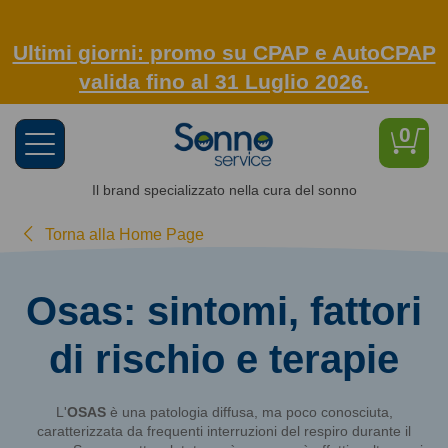
Ultimi giorni: promo su CPAP e AutoCPAP
valida fino al 31 Luglio 2026.
0
Toggle
navigation
Il brand specializzato nella cura del sonno
Torna alla Home Page
Osas: sintomi, fattori
di rischio e terapie
L'
OSAS
è una patologia diffusa, ma poco conosciuta,
caratterizzata da frequenti interruzioni del respiro durante il