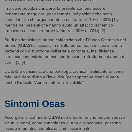
In alcune popolazioni, però, la prevalenza può essere
nettamente maggiore: per esempio, nei pazienti che sono
candidati alla chirurgia bariatrica oscilla tra il 70% e l’80% [1]
,
mentre nei pazienti che hanno avuto un attacco ischemico
transitorio o ictus cerebrale varia tra il 60% al 70%) [2].
Studi epidemiologici hanno evidenziato che l’Apnea Ostruttiva nel
Sonno (
OSAS
) si associa in un’alta percentuale di casi anche a
pazienti con disfunzione dell’arteria coronaria, insufficienza
cardiaca congestizia, aritmie, ipertensione refrattaria e diabete di
tipo II [3] [4]
.
L’OSAS è considerata una patologia cronica invalidante e, come
tale, può dare diritto all’invalidità (per approfondimenti si veda
anche l’articolo “
Apnea notturna: invalidità
“.
Sintomi Osas
Accorgersi di soffrire di
OSAS
non è facile, anche perché spesso
alcuni sintomi, come sonnolenza diurna o roncopatia, possono
essere imputati a semplici episodi occasionali.