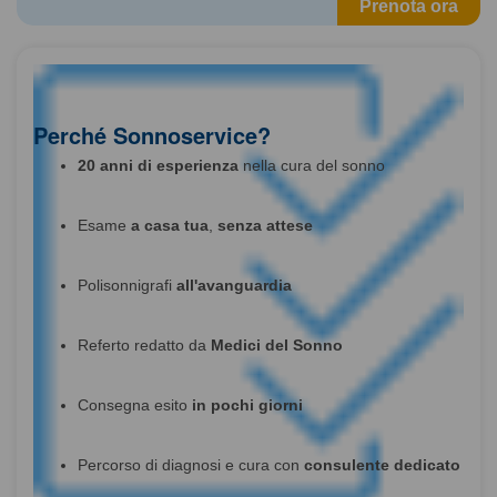
Prenota ora
Perché Sonnoservice?
20 anni di esperienza
nella cura del sonno
Esame
a casa tua
,
senza attese
Polisonnigrafi
all'avanguardia
Referto redatto da
Medici del Sonno
Consegna esito
in pochi giorni
Percorso di diagnosi e cura con
consulente dedicato