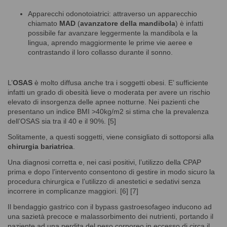
Apparecchi odonotoiatrici: attraverso un apparecchio
chiamato
MAD
(
avanzatore della mandibola
) è infatti
possibile far avanzare leggermente la mandibola e la
lingua, aprendo maggiormente le prime vie aeree e
contrastando il loro collasso durante il sonno.
L’
OSAS
è molto diffusa anche tra i soggetti obesi. E’ sufficiente
infatti un grado di obesità lieve o moderata per avere un rischio
elevato di insorgenza delle apnee notturne. Nei pazienti che
presentano un indice BMI >40kg/m2 si stima che la prevalenza
dell’OSAS sia tra il 40 e il 90%. [5]
Solitamente, a questi soggetti, viene consigliato di sottoporsi alla
chirurgia bariatrica
.
Una diagnosi corretta e, nei casi positivi, l’utilizzo della CPAP
prima e dopo l’intervento consentono di gestire in modo sicuro la
procedura chirurgica e l’utilizzo di anestetici e sedativi senza
incorrere in complicanze maggiori. [6] [7]
Il bendaggio gastrico con il bypass gastroesofageo inducono ad
una sazietà precoce e malassorbimento dei nutrienti, portando il
paziente ad una perdita del peso corporeo in eccesso di circa il