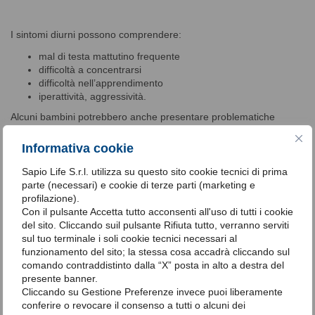
I sintomi diurni possono comprendere:
mal di testa mattutino frequente
difficoltà a concentrarsi
difficoltà nell’apprendimento
iperattività, aggressività.
Alcuni bambini potrebbero anche presentare problematiche
legate alla normale crescita fisica.
Informativa cookie
Sapio Life S.r.l. utilizza su questo sito cookie tecnici di prima
Quali sono i fattori di rischio in
parte (necessari) e cookie di terze parti (marketing e
età pediatrica?
profilazione).
Con il pulsante Accetta tutto acconsenti all'uso di tutti i cookie
Ci sono molte variabili che potrebbero provocare l’insorgere delle
del sito. Cliccando suil pulsante Rifiuta tutto, verranno serviti
apnee, tra le più comuni troviamo come abbiamo detto
sul tuo terminale i soli cookie tecnici necessari al
l’ingrossamento delle tonsille o delle adenoidi. Altri fattori che
funzionamento del sito; la stessa cosa accadrà cliccando sul
potrebbero concorrere sono:
comando contraddistinto dalla “X” posta in alto a destra del
Asma
presente banner.
Anomalie cranio-facciali
Cliccando su Gestione Preferenze invece puoi liberamente
Obesità
conferire o revocare il consenso a tutti o alcuni dei