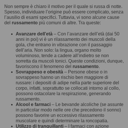
Non sempre è chiaro il motivo per il quale si russa di notte.
Spesso, individuare l’origine può essere complicato, senza
l’ausilio di esami specifici. Tuttavia, vi sono alcune cause
del
russamento
più comuni di altre. Tra queste:
Avanzare dell’età
– Con l’avanzare dell’età (dai 50
anni in poi) vi è un rilassamento dei muscoli della
gola, che entrano in vibrazione con il passaggio
dell’aria. Non solo: la lingua, organo molto
voluminoso, tende a cadere all’indietro se non
sorretta da muscoli tonici. Queste condizioni, dunque,
favoriscono il fenomeno del
russamento
.
Sovrappeso e obesità
– Persone obese o in
sovrappeso hanno un rischio ben maggiore di
russare: i depositi di adipe nella parte superiore del
corpo, infatti, soprattutto se collocati intorno al collo,
possono ostacolare la respirazione, generando
russamento.
Alcool e farmaci
– Le bevande alcoliche (se assunte
in particolar modo nelle ore che precedono il sonno)
possono favorire un eccessivo rilassamento
muscolare e quindi determinare la roncopatia.
Utilizzo di tranquillanti
– I farmaci con azione