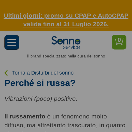
Ultimi giorni: promo su CPAP e AutoCPAP
valida fino al 31 Luglio 2026.
0
Toggle
navigation
Il brand specializzato nella cura del sonno
Torna a Disturbi del sonno
Perché si russa?
Vibrazioni (poco) positive.
Il russamento
è un fenomeno molto
diffuso, ma altrettanto trascurato, in quanto