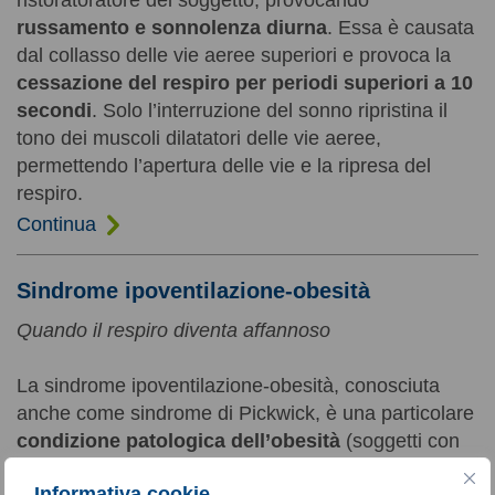
ristoratoratore del soggetto, provocando
russamento e sonnolenza diurna
. Essa è causata
dal collasso delle vie aeree superiori e provoca la
cessazione del respiro per periodi superiori a 10
secondi
. Solo l’interruzione del sonno ripristina il
tono dei muscoli dilatatori delle vie aeree,
permettendo l’apertura delle vie e la ripresa del
respiro.
Continua
Sindrome ipoventilazione-obesità
Quando il respiro diventa affannoso
La sindrome ipoventilazione-obesità, conosciuta
anche come sindrome di Pickwick, è una particolare
condizione patologica dell’obesità
(soggetti con
BMI>30Kg/m2)
associata a un quadro di apnee
Informativa cookie