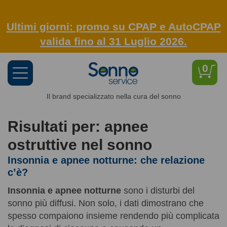
Ultimi giorni: promo su CPAP e AutoCPAP
valida fino al 31 Luglio 2026.
0
Toggle
navigation
Il brand specializzato nella cura del sonno
Risultati per: apnee
ostruttive nel sonno
Insonnia e apnee notturne: che relazione
c’è?
Insonnia e apnee notturne
sono i disturbi del
sonno più diffusi. Non solo, i dati dimostrano che
spesso compaiono insieme rendendo più complicata