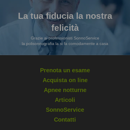
La tua fiducia la nostra
felicità
Grazie ai professionisti SonnoService
la polisonnografia la si fa comodamente a casa
Prenota un esame
Acquista on line
Apnee notturne
Articoli
SonnoService
Contatti