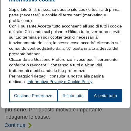
ostruttive durante il sonno
che provoca un
aumento di anidride carbonica nel sangue
, in
Sapio Life S.r.l. utilizza su questo sito cookie tecnici di prima
assenza di altre cause note di ipoventilazione, come
parte (necessari) e cookie di terze parti (marketing e
profilazione).
una BPCO (broncopneumopatia cronica ostruttiva).
Con il pulsante Accetta tutto acconsenti all'uso di tutti i cookie
Continua
del sito. Cliccando suil pulsante Rifiuta tutto, verranno serviti
sul tuo terminale i soli cookie tecnici necessari al
funzionamento del sito; la stessa cosa accadrà cliccando sul
Perché si russa?
comando contraddistinto dalla “X” posta in alto a destra del
presente banner.
Vibrazioni (poco) positive.
Cliccando su Gestione Preferenze invece puoi liberamente
conferire o revocare il consenso a tutti o alcuni dei
trattamenti modificando le tue preferenze.
Il russamento
è un fenomeno molto diffuso, ma
Per maggiori dettagli, consulta la nostra alla pagina
altrettanto trascurato, in quanto si tende a credere,
dedicata.
Informativa Privacy e Cookie Policy
erroneamente, che rappresenti un problema solo
per chi dorme vicino a noi.
Russare invece può
Gestione Preferenze
Rifiuta tutto
Accetta tutto
essere il campanello d'allarme di patologie ben
più serie
. Per questo motivo è importante
indagarne le cause.
Continua