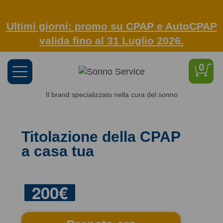
Ultimi giorni: promo su CPAP e AutoCPAP
valida fino al 31 Luglio 2026.
0
Toggle
navigation
Il brand specializzato nella cura del sonno
Titolazione della CPAP
a casa tua
200€