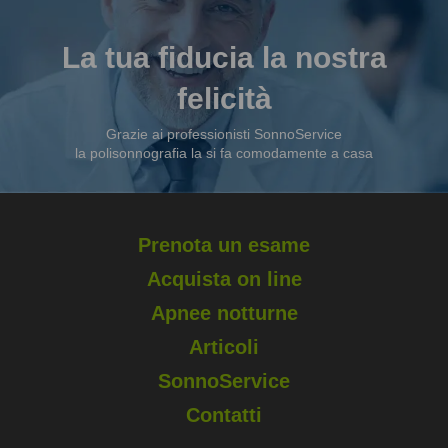
La tua fiducia la nostra
felicità
Grazie ai professionisti SonnoService
la polisonnografia la si fa comodamente a casa
Prenota un esame
Acquista on line
Apnee notturne
Articoli
SonnoService
Contatti