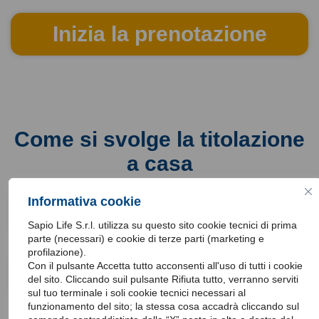
Inizia la prenotazione
Come si svolge la titolazione
a casa
Informativa cookie
L’appuntamento
Sapio Life S.r.l. utilizza su questo sito cookie tecnici di prima
parte (necessari) e cookie di terze parti (marketing e
profilazione).
Con il pulsante Accetta tutto acconsenti all'uso di tutti i cookie
La raccolta dati
del sito. Cliccando suil pulsante Rifiuta tutto, verranno serviti
sul tuo terminale i soli cookie tecnici necessari al
funzionamento del sito; la stessa cosa accadrà cliccando sul