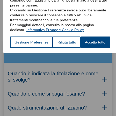
comando contraddistinto dalla “X” posta in alto a destra del
presente banner.
Il referto
Cliccando su Gestione Preferenze invece puoi liberamente
conferire o revocare il consenso a tutti o alcuni dei
trattamenti modificando le tue preferenze.
Per maggiori dettagli, consulta la nostra alla pagina
dedicata.
Informativa Privacy e Cookie Policy
Gestione Preferenze
Rifiuta tutto
Accetta tutto
FAQ
Quando è indicata la titolazione e come
si svolge?
Quando e come si paga l’esame?
Quale strumentazione utilizziamo?