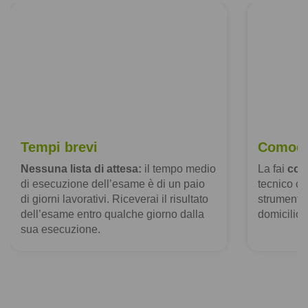
Tempi brevi
Comodi
Nessuna lista di attesa:
il tempo medio
La fai
com
di esecuzione dell’esame è di un paio
tecnico co
di giorni lavorativi. Riceverai il risultato
strumentaz
dell’esame entro qualche giorno dalla
domicilio.
sua esecuzione.