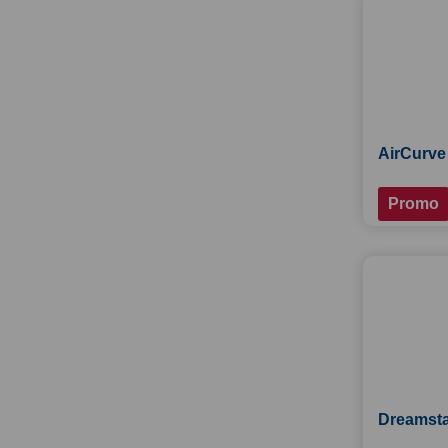
AirCurve
Promo
Dreamst