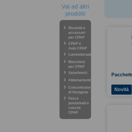
Vai ad altri
prodotti
Ricambi e
accessori
per CPAP
CPAP e
Auto CPAP
Luminoterapia
Maschere
per CPAP
Saturimetri
Pacchett
Abbonamenti
Concentratori
Novità
di Ossigeno
Fasce
posizionali e
cuscini
CPAP