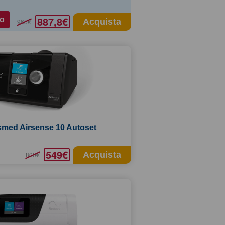
887,8€
o
Acquista
965€
med Airsense 10 Autoset
549€
Acquista
800€