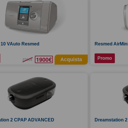
 10 VAuto Resmed
Resmed AirMin
1900€
Promo
Acquista
2200€
ation 2 CPAP ADVANCED
Dreamstation