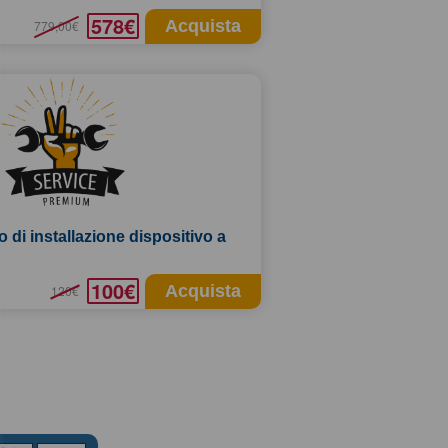
578€
Acquista
779,00€
o di installazione dispositivo a
100€
Acquista
120€