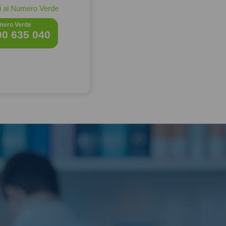
 al Numero Verde
mero Verde
00 635 040