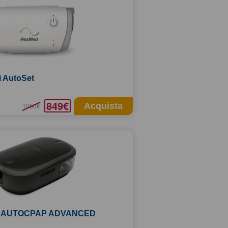
i AutoSet
849€
Acquista
1050€
 2 AUTOCPAP ADVANCED