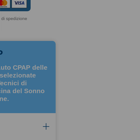
 di spedizione
P
Auto CPAP delle
 selezionate
ecnici di
cina del Sonno
ne.