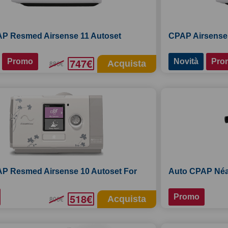
P Resmed Airsense 11 Autoset
CPAP Airsense
747€
Promo
Novità
Pro
Acquista
886€
P Resmed Airsense 10 Autoset For
Auto CPAP Né
518€
Promo
Acquista
800€