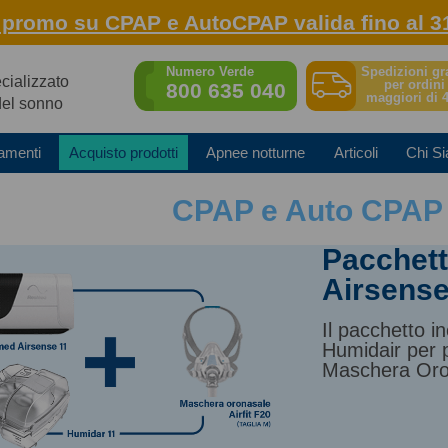
: promo su CPAP e AutoCPAP valida fino al 3
Spedizioni gr
Numero Verde
ecializzato
per ordini
800 635 040
maggiori di 
del sonno
amenti
Acquisto prodotti
Apnee notturne
Articoli
Chi S
CPAP e Auto CPAP
Pacchet
Airsens
Il pacchetto 
Humidair per 
Maschera Oron