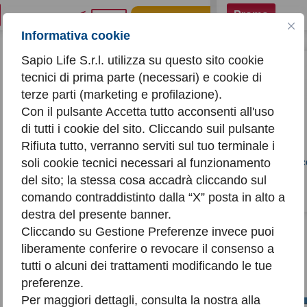
550€
Promo
Acquista
720,00€
Informativa cookie
Sapio Life S.r.l. utilizza su questo sito cookie
tecnici di prima parte (necessari) e cookie di
terze parti (marketing e profilazione).
Con il pulsante Accetta tutto acconsenti all'uso
di tutti i cookie del sito. Cliccando suil pulsante
Rifiuta tutto, verranno serviti sul tuo terminale i
Servizio Tecnic
soli cookie tecnici necessari al funzionamento
domicilio
del sito; la stessa cosa accadrà cliccando sul
Promo
comando contraddistinto dalla “X” posta in alto a
destra del presente banner.
Cliccando su Gestione Preferenze invece puoi
liberamente conferire o revocare il consenso a
tutti o alcuni dei trattamenti modificando le tue
Come usufruire dell'IVA agevolata?
preferenze.
Per maggiori dettagli, consulta la nostra alla
Spedizioni gratis