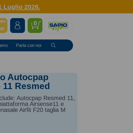
1 Luglio 2026.
atis
0
40€
iamo
Parla con noi
to Autocpap
e 11 Resmed
include: Autocpap Resmed 11,
piattaforma Airsense11 e
asale Airfit F20 taglia M