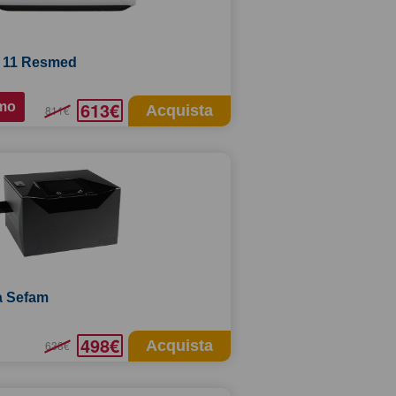
 11 Resmed
613€
mo
Acquista
811€
a Sefam
498€
Acquista
638€