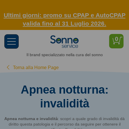
Ultimi giorni: promo su CPAP e AutoCPAP
valida fino al 31 Luglio 2026.
0
Toggle
navigation
Il brand specializzato nella cura del sonno
Torna alla Home Page
Apnea notturna:
invalidità
Apnea notturna e invalidità
: scopri a quale grado di invalidità dà
diritto questa patologia e il percorso da seguire per ottenere il