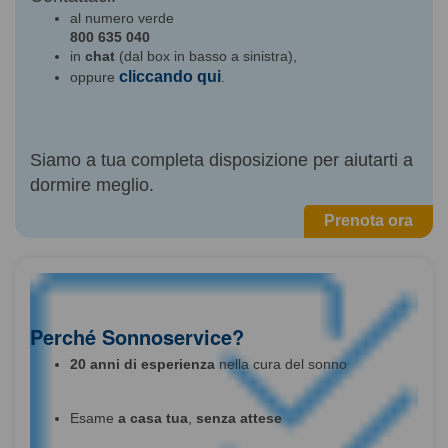
al numero verde
800 635 040
in
chat
(dal box in basso a sinistra),
cliccando qui
oppure
.
Siamo a tua completa disposizione per aiutarti a
dormire meglio.
Prenota ora
Perché Sonnoservice?
20 anni di esperienza
nella cura del sonno
Esame
a casa tua
,
senza attese