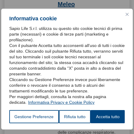
Meleo
La dr.ssa Emiliana Meleo è
specialista in Malattie
Informativa cookie
dell’Apparato Respiratorio,
Dottore di Ricerca in
Sapio Life S.r.l. utilizza su questo sito cookie tecnici di prima
Neuroscienze. Il campo di
parte (necessari) e cookie di terze parti (marketing e
interesse, da anni, è la
profilazione).
gestione delle problematiche
Con il pulsante Accetta tutto acconsenti all'uso di tutti i cookie
respiratorie acute e croniche
nei pazienti con patologia
del sito. Cliccando suil pulsante Rifiuta tutto, verranno serviti
neuromuscolare; dalle tecniche
sul tuo terminale i soli cookie tecnici necessari al
di riabilitazione alla ventilazione
funzionamento del sito; la stessa cosa accadrà cliccando sul
meccanica invasiva e non
comando contraddistinto dalla “X” posta in alto a destra del
invasiva. Esperienze: – Dal
presente banner.
2009 al 2010 collaborazione a
tempo determinato, presso
Cliccando su Gestione Preferenze invece puoi liberamente
l’Istituto di Neurologia
conferire o revocare il consenso a tutti o alcuni dei
dell’Università “La Sapienza”
trattamenti modificando le tue preferenze.
per l’espletamento dell’attività
Per maggiori dettagli, consulta la nostra alla pagina
di ricerca dal titolo ”Malattie
dedicata.
Informativa Privacy e Cookie Policy
Neurodegenerative invalidanti
del giovane adulto e il loro
impatto sulla qualità della vita”
Gestione Preferenze
Rifiuta tutto
Accetta tutto
– Docente per corsi e master
universitari e corsi di
formazione relativi alla gestione
delle complicanze respiratorie,