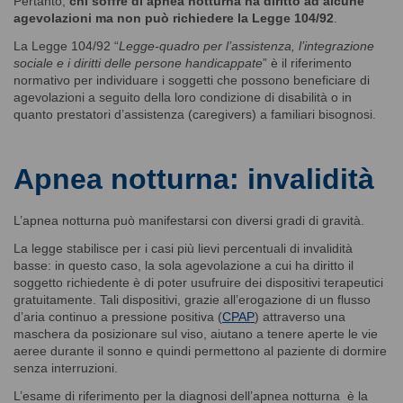
Pertanto,
chi soffre di apnea notturna ha diritto ad alcune
agevolazioni ma non può richiedere la Legge 104/92
.
La Legge 104/92 “
Legge-quadro per l’assistenza, l’integrazione
sociale e i diritti delle persone handicappate
” è il riferimento
normativo per individuare i soggetti che possono beneficiare di
agevolazioni a seguito della loro condizione di disabilità o in
quanto prestatori d’assistenza (caregivers) a familiari bisognosi.
Apnea notturna: invalidità
L’apnea notturna può manifestarsi con diversi gradi di gravità.
La legge stabilisce per i casi più lievi percentuali di invalidità
basse: in questo caso, la sola agevolazione a cui ha diritto il
soggetto richiedente è di poter usufruire dei dispositivi terapeutici
gratuitamente. Tali dispositivi, grazie all’erogazione di un flusso
d’aria continuo a pressione positiva (
CPAP
) attraverso una
maschera da posizionare sul viso, aiutano a tenere aperte le vie
aeree durante il sonno e quindi permettono al paziente di dormire
senza interruzioni.
L’esame di riferimento per la diagnosi dell’apnea notturna è la