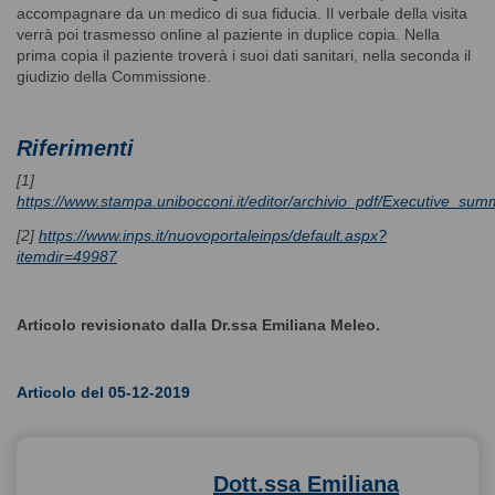
accompagnare da un medico di sua fiducia. Il verbale della visita
verrà poi trasmesso online al paziente in duplice copia. Nella
prima copia il paziente troverà i suoi dati sanitari, nella seconda il
giudizio della Commissione.
Riferimenti
[1]
https://www.stampa.unibocconi.it/editor/archivio_pdf/Executive_s
[2]
https://www.inps.it/nuovoportaleinps/default.aspx?
itemdir=49987
Articolo revisionato dalla Dr.ssa Emiliana Meleo.
Articolo del 05-12-2019
Dott.ssa Emiliana