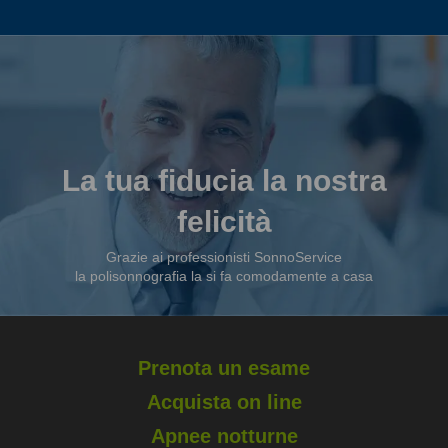
La tua fiducia la nostra
felicità
Grazie ai professionisti SonnoService
la polisonnografia la si fa comodamente a casa
Prenota un esame
Acquista on line
Apnee notturne