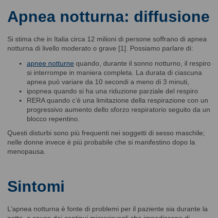
Apnea notturna: diffusione
Si stima che in Italia circa 12 milioni di persone soffrano di apnea
notturna di livello moderato o grave [1]. Possiamo parlare di:
apnee notturne
quando, durante il sonno notturno, il respiro
si interrompe in maniera completa. La durata di ciascuna
apnea può variare da 10 secondi a meno di 3 minuti,
ipopnea quando si ha una riduzione parziale del respiro
RERA quando c’è una limitazione della respirazione con un
progressivo aumento dello sforzo respiratorio seguito da un
blocco repentino.
Questi disturbi sono più frequenti nei soggetti di sesso maschile;
nelle donne invece è più probabile che si manifestino dopo la
menopausa.
Sintomi
L’apnea notturna è fonte di problemi per il paziente sia durante la
notte, a causa dei continui microrisvegli che impediscono di