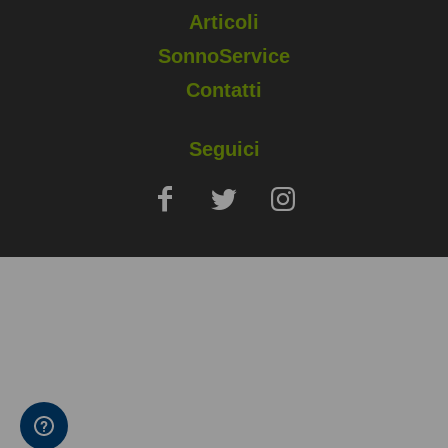
Articoli
SonnoService
Contatti
Seguici
Copyright © 2025 Sapio Life Srl, via Silvio Pellico, Monza (MB) - P.
IVA 02006400960
Note Legali
Privacy e Cookies Policy
Condizioni di vendita e prenotazione
Accessibilità