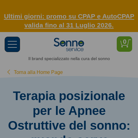
Ultimi giorni: promo su CPAP e AutoCPAP
valida fino al 31 Luglio 2026.
0
Toggle
navigation
Il brand specializzato nella cura del sonno
Torna alla Home Page
Terapia posizionale
per le Apnee
Ostruttive del sonno: