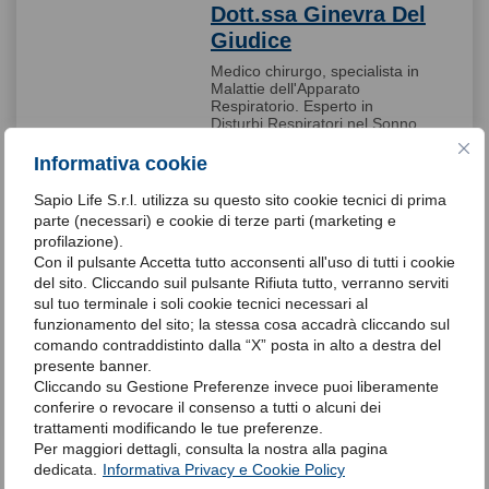
Dott.ssa Ginevra Del
Giudice
Medico chirurgo, specialista in
Malattie dell'Apparato
Respiratorio. Esperto in
Disturbi Respiratori nel Sonno
AIPO-ITS. Iscritta nel Registro
Nazionale degli Esperti in DRS
Informativa cookie
AIPO-ITS. Esperto in Disturbi
del Sonno AIMS (Associazione
Sapio Life S.r.l. utilizza su questo sito cookie tecnici di prima
Italiana Medicina del Sonno).
parte (necessari) e cookie di terze parti (marketing e
Master Universitario di II livello
profilazione).
in “Pneumologia interventistica”
Con il pulsante Accetta tutto acconsenti all'uso di tutti i cookie
presso Università Politecnica
delle Marche. Dottore di ricerca
del sito. Cliccando suil pulsante Rifiuta tutto, verranno serviti
in “Medicina Interna e
sul tuo terminale i soli cookie tecnici necessari al
Immunologia Applicata”
funzionamento del sito; la stessa cosa accadrà cliccando sul
Membro ERS, AIPO e AIMS.
comando contraddistinto dalla “X” posta in alto a destra del
Autore di diverse pubblicazioni
presente banner.
scientifiche per riviste nazionali
ed internazionali!
Cliccando su Gestione Preferenze invece puoi liberamente
conferire o revocare il consenso a tutti o alcuni dei
Scheda medico
trattamenti modificando le tue preferenze.
Per maggiori dettagli, consulta la nostra alla pagina
dedicata.
Informativa Privacy e Cookie Policy