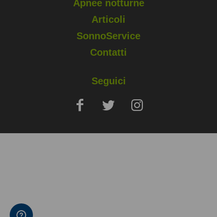
Apnee notturne
Articoli
SonnoService
Contatti
Seguici
Copyright © 2025 Sapio Life Srl, via Silvio Pellico, Monza (MB) - P.
IVA 02006400960
Note Legali
Privacy e Cookies Policy
Condizioni di vendita e prenotazione
Accessibilità