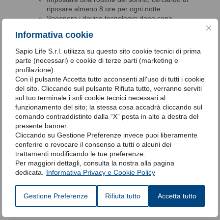
riposare almeno 8 ore per ogni notte.
Spegnere i device tecnologici dopo cena.
Curare l’alimentazione, in particolare la sera.
Informativa cookie
Evitare il più possibile fumo, alcol e caffè.
Dedicarsi ad attività rilassanti (yoga, meditazione).
Sapio Life S.r.l. utilizza su questo sito cookie tecnici di prima
parte (necessari) e cookie di terze parti (marketing e
Ecco invece
dei rimedi alla sonnolenza diurna da mettere in
profilazione).
pratica durante il giorno
:
Con il pulsante Accetta tutto acconsenti all'uso di tutti i cookie
Evitare di dormire durante il giorno e mai più di 20 minuti.
del sito. Cliccando suil pulsante Rifiuta tutto, verranno serviti
Evitare di esporsi troppo al sole.
sul tuo terminale i soli cookie tecnici necessari al
Non fare docce troppo calde.
funzionamento del sito; la stessa cosa accadrà cliccando sul
Fare un’attività sportiva o un po’ di movimento.
comando contraddistinto dalla “X” posta in alto a destra del
presente banner.
Cliccando su Gestione Preferenze invece puoi liberamente
Articolo revisionato dalla Dr.ssa Emiliana Meleo.
conferire o revocare il consenso a tutti o alcuni dei
trattamenti modificando le tue preferenze.
Per maggiori dettagli, consulta la nostra alla pagina
dedicata.
Informativa Privacy e Cookie Policy
Gestione Preferenze
Rifiuta tutto
Accetta tutto
Articolo del 04-10-2022