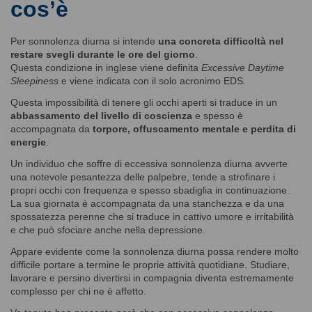
cos’è
Per sonnolenza diurna si intende
una concreta difficoltà nel
restare svegli durante le ore del giorno
.
Questa condizione in inglese viene definita
Excessive Daytime
Sleepiness
e viene indicata con il solo acronimo EDS.
Questa impossibilità di tenere gli occhi aperti si traduce in un
abbassamento del livello di coscienza
e spesso è
accompagnata da
torpore, offuscamento mentale e perdita di
energie
.
Un individuo che soffre di eccessiva sonnolenza diurna avverte
una notevole pesantezza delle palpebre, tende a strofinare i
propri occhi con frequenza e spesso sbadiglia in continuazione.
La sua giornata è accompagnata da una stanchezza e da una
spossatezza perenne che si traduce in cattivo umore e irritabilità
e che può sfociare anche nella depressione.
Appare evidente come la sonnolenza diurna possa rendere molto
difficile portare a termine le proprie attività quotidiane. Studiare,
lavorare e persino divertirsi in compagnia diventa estremamente
complesso per chi ne è affetto.