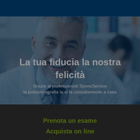
La tua fiducia la nostra
felicità
Grazie ai professionisti SonnoService
la polisonnografia la si fa comodamente a casa
Prenota un esame
Acquista on line