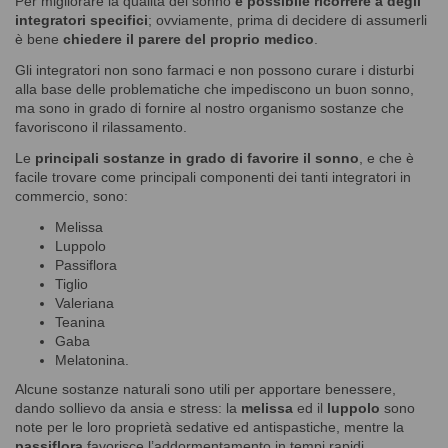
Per migliorare la qualità del sonno
è possibile ricorrere a degli
integratori specifici
; ovviamente, prima di decidere di assumerli
è bene
chiedere il parere del proprio medico
.
Gli integratori non sono farmaci e non possono curare i disturbi
alla base delle problematiche che impediscono un buon sonno,
ma sono in grado di fornire al nostro organismo sostanze che
favoriscono il rilassamento.
Le
principali sostanze in grado di favorire il sonno
, e che è
facile trovare come principali componenti dei tanti integratori in
commercio, sono:
Melissa
Luppolo
Passiflora
Tiglio
Valeriana
Teanina
Gaba
Melatonina.
Alcune sostanze naturali sono utili per apportare benessere,
dando sollievo da ansia e stress: la
melissa
ed il
luppolo
sono
note per le loro proprietà sedative ed antispastiche, mentre la
passiflora
favorisce l’addormentamento in tempi rapidi.