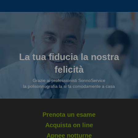
La tua fiducia la nostra
felicità
Grazie ai professionisti SonnoService
la polisonnografia la si fa comodamente a casa
Prenota un esame
Acquista on line
Apnee notturne