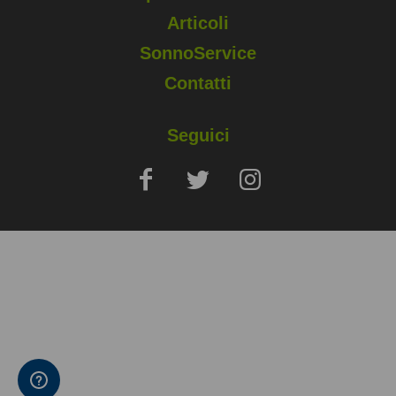
Articoli
SonnoService
Contatti
Seguici
Copyright © 2025 Sapio Life Srl, via Silvio Pellico, Monza (MB) - P.
IVA 02006400960
Note Legali
Privacy e Cookies Policy
Condizioni di vendita e prenotazione
Accessibilità