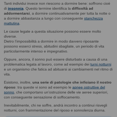
Tanti individui invece non riescono a dormire bene: soffrono cioè
di
insonnia
. Questo termine identifica la
difficoltà ad
addormentarsi
, a dormire continuativamente per tutta la notte o
a dormire abbastanza a lungo con conseguente
stanchezza
mattutina
.
Le cause legate a questa situazione possono essere molto
diverse.
Dietro l’impossibilità a dormire in modo davvero riposante
possono esserci stress, abitudini sbagliate, un periodo di vita
particolarmente intenso e impegnativo.
Oppure, ancora, il sonno può essere disturbato a causa di una
problematica legata al lavoro, come ad esempio dei
turni notturni
e un organismo che fatica ad abituarsi ai cambiamenti nel ritmo di
vita.
Esistono, inoltre,
una serie di patologie che inficiano il nostro
riposo
: tra queste vi sono ad esempio le
apnee ostruttive del
sonno
, che comportano un’ostruzione delle vie aeree superiori,
con conseguente sensazione di soffocamento.
Inevitabilmente, chi ne soffre, andrà incontro a continui risvegli
notturni, con frammentazione del riposo e sonnolenza diurna.