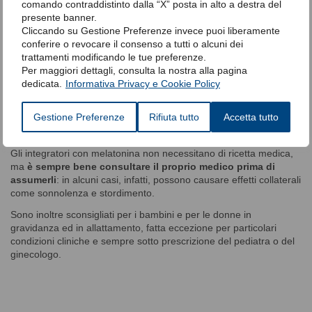
insonnia o di sonno non continuo.
comando contraddistinto dalla “X” posta in alto a destra del
presente banner.
Oltre che per questioni di insonnia,
la melatonina sotto forma di
Cliccando su Gestione Preferenze invece puoi liberamente
integratore viene spesso assunta anche in altre occasioni
:
conferire o revocare il consenso a tutti o alcuni dei
trattamenti modificando le tue preferenze.
Per il jet lag
Per maggiori dettagli, consulta la nostra alla pagina
Per il disturbo affettivo stagionale
dedicata.
Informativa Privacy e Cookie Policy
In caso di turni di lavoro di notte
In caso di cefalee.
Gestione Preferenze
Rifiuta tutto
Accetta tutto
Il suo dosaggio varia da 1 mg a 5 mg/die, in base alla condizione
clinica da trattare.
Gli integratori con melatonina non necessitano di ricetta medica,
ma
è sempre bene consultare il proprio medico prima di
assumerli
: in alcuni casi, infatti, possono causare effetti collaterali
come sonnolenza e stordimento.
Sono inoltre sconsigliati per i bambini e per le donne in
gravidanza ed in allattamento, fatta eccezione per particolari
condizioni cliniche e sempre sotto prescrizione del pediatra o del
ginecologo.