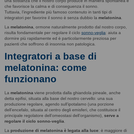
una sostanza che il nostro corpo produce in maniera spontanea e
che favorisce la calma e di conseguenza il sonno.
Tuttavia, l’ingrediente più famoso contenuto in tanti tipi di
integratori per favorire il sonno è senza dubbio la
melatonina
.
La
melatonina
, ormone naturalmente prodotto dal nostro corpo,
risulta fondamentale per regolare il ciclo
sonno-veglia
: aiuta a
dormire più rapidamente ed è particolarmente preziosa per
pazienti che soffrono di insonnia non patologica.
Integratori a base di
melatonina: come
funzionano
La
melatonina
viene prodotta dalla ghiandola pineale, anche
detta epifisi, situata alla base del nostro cervello: una sua
produzione regolare, agendo sull’ipotalamo (una porzione
dell’encefalo, situata al centro degli emisferi, che costituisce il
principale regolatore dell’omeostasi dell’organismo),
serve a
regolare il ciclo sonno-veglia
.
La
produzione di melatonina è legata alla luce
: è maggiore di