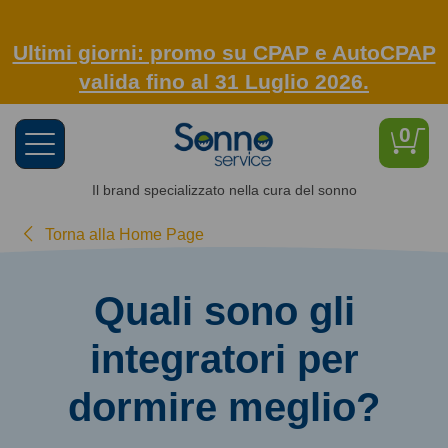
Ultimi giorni: promo su CPAP e AutoCPAP
valida fino al 31 Luglio 2026.
0
Toggle
navigation
Il brand specializzato nella cura del sonno
Torna alla Home Page
Quali sono gli
integratori per
dormire meglio?