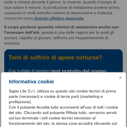
notte e minore durante il giorno. In inverno, quando il tempo di
luce solare è minore, la produzione di melatonina avviene prima,
causando in molti individui sintomi di depressione e tristezza
conosciuti come
disturbo affettivo stagionale
.
Il corpo produce quantità inferiori di melatonina anche con
l’avanzare dell’età
: questa è una delle ragioni per le quali gli
anziani, rispetto ai giovani, soffrono più frequentemente di
insonnia.
Temi di soffrire di apnee notturne?
Fai subito il nostro
test gratuito del sonno
.
Informativa cookie
E' sufficiente rispondere a poche domande per
Sapio Life S.r.l. utilizza su questo sito cookie tecnici di prima
scoprire il tuo profilo di rischio.
parte (necessari) e cookie di terze parti (marketing e
profilazione).
Con il pulsante Accetta tutto acconsenti all'uso di tutti i cookie
Vai al Test
del sito. Cliccando suil pulsante Rifiuta tutto, verranno serviti
L’importanza della melatonina la rende dunque l’ingrediente
sul tuo terminale i soli cookie tecnici necessari al
principale di numerosi integratori indicati per chi ha problemi di
funzionamento del sito; la stessa cosa accadrà cliccando sul