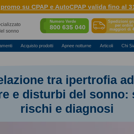
: promo su CPAP e AutoCPAP valida fino al 3
Spedizioni gr
Numero Verde
ecializzato
per ordini
800 635 040
maggiori di 
del sonno
amenti
Acquisto prodotti
Apnee notturne
Articoli
Chi S
elazione tra ipertrofia a
re e disturbi del sonno:
rischi e diagnosi