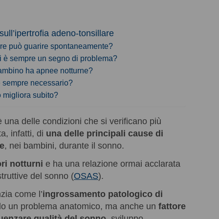
ll’ipertrofia adeno-tonsillare
llare può guarire spontaneamente?
ni è sempre un segno di problema?
ambino ha apnee notturne?
e è sempre necessario?
o migliora subito?
è una delle condizioni che si verificano più
a, infatti, di
una delle principali cause di
ee
, nei bambini, durante il sonno.
ri notturni
e ha una relazione ormai acclarata
truttive del sonno (
OSAS
).
nzia come l’
ingrossamento patologico di
olo un problema anatomico, ma anche un
fattore
luenzare qualità del sonno
, sviluppo