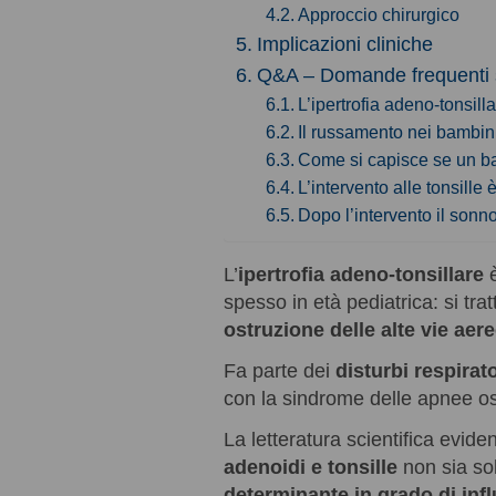
Approccio chirurgico
Implicazioni cliniche
Q&A – Domande frequenti su
L’ipertrofia adeno-tonsi
Il russamento nei bambi
Come si capisce se un b
L’intervento alle tonsill
Dopo l’intervento il sonn
L’
ipertrofia adeno-tonsillare
spesso in età pediatrica: si tratt
ostruzione delle alte vie aer
Fa parte dei
disturbi respirato
con la sindrome delle apnee os
La letteratura scientifica evide
adenoidi e tonsille
non sia s
determinante in grado di inf