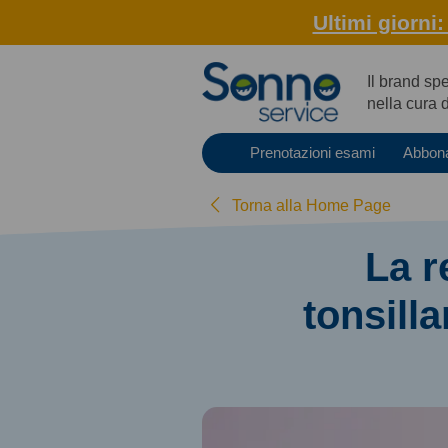
Ultimi giorni
Il brand sp
nella cura 
Prenotazioni esami
Abbon
Torna alla Home Page
La r
tonsilla