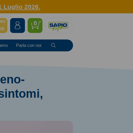
1 Luglio 2026.
atis
0
40€
iamo
Parla con noi
deno-
 sintomi,