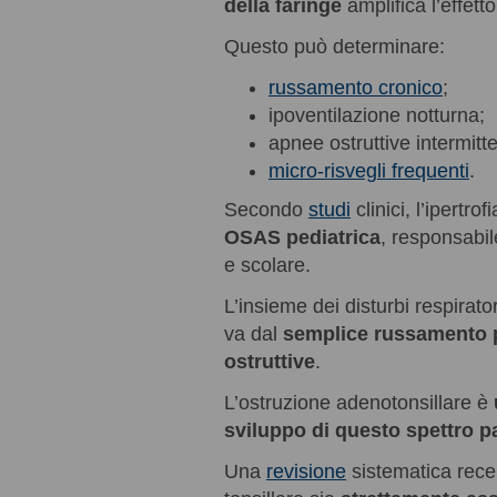
della faringe
amplifica l’effetto
Questo può determinare:
russamento cronico
;
ipoventilazione notturna;
apnee ostruttive intermitte
micro-risvegli frequenti
.
Secondo
studi
clinici, l’ipertro
OSAS pediatrica
, responsabil
e scolare.
L’insieme dei disturbi respirat
va dal
semplice russamento 
ostruttive
.
L’ostruzione adenotonsillare è
sviluppo di questo spettro p
Una
revisione
sistematica rece