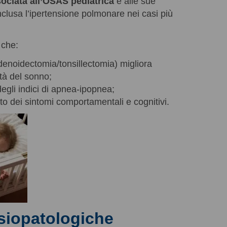
ociata all’OSAS pediatrica
e alle sue
clusa l’ipertensione polmonare nei casi più
che:
denoidectomia/tonsillectomia) migliora
ità del sonno;
egli indici di apnea-ipopnea;
to dei sintomi comportamentali e cognitivi.
siopatologiche