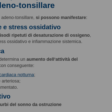
adeno-tonsillare
a adeno-tonsillare,
si possono manifestare
:
e e stress ossidativo
isodi ripetuti di desaturazione di ossigeno
,
ess ossidativo e infiammazione sistemica.
ca
 determina un
aumento dell’attività del
 con conseguente:
cardiaca notturna
;
 arteriosa;
umentato.
tivo
turbi del sonno da ostruzione