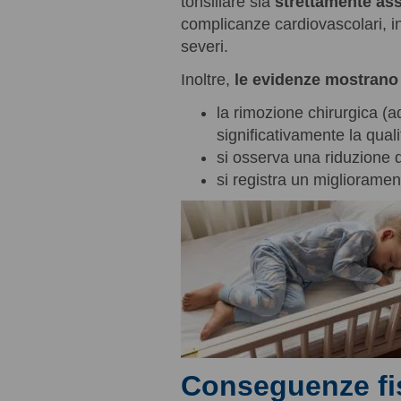
tonsillare sia
strettamente ass
complicanze cardiovascolari, in
severi.
Inoltre,
le evidenze mostrano
la rimozione chirurgica (a
significativamente la qual
si osserva una riduzione d
si registra un miglioramen
Conseguenze fi