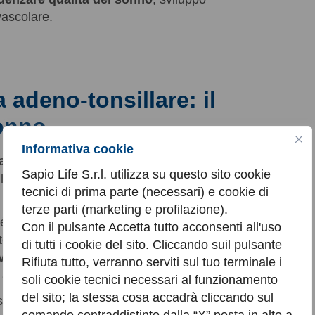
vascolare.
a adeno-tonsillare: il
sonno
Informativa cookie
aumento di volume delle tonsille palatine e
Sapio Life S.r.l. utilizza su questo sito cookie
ci localizzati rispettivamente nell’orofaringe e nel
tecnici di prima parte (necessari) e cookie di
terze parti (marketing e profilazione).
e è legata ad una cronica risposta immunitaria a
Con il pulsante Accetta tutto acconsenti all'uso
nti o infezioni ricorrenti: quando, infatti, il
di tutti i cookie del sito. Cliccando suil pulsante
 volume
, lo
spazio faringeo si restringe
e
Rifiuta tutto, verranno serviti sul tuo terminale i
l passaggio dell’aria durante il sonno
soli cookie tecnici necessari al funzionamento
del sito; la stessa cosa accadrà cliccando sul
sta
fisiologica riduzione del tono muscolare