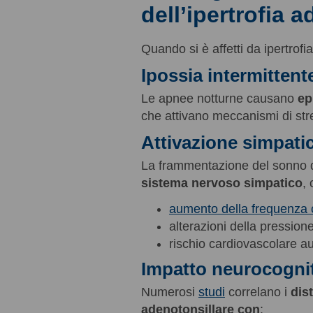
dell’ipertrofia 
Quando si è affetti da ipertrofi
Ipossia intermittent
Le apnee notturne causano
ep
che attivano meccanismi di str
Attivazione simpati
La frammentazione del sonno
sistema nervoso simpatico
,
aumento della frequenza 
alterazioni della pressione
rischio cardiovascolare a
Impatto neurocogni
Numerosi
studi
correlano i
dis
adenotonsillare con
: