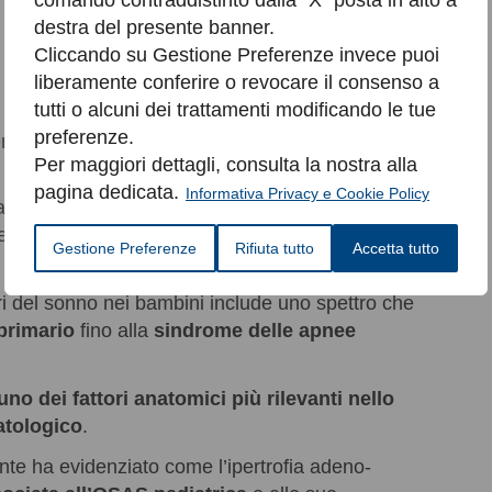
comando contraddistinto dalla “X” posta in alto a
 dell’ostruzione.
destra del presente banner.
Cliccando su Gestione Preferenze invece puoi
liberamente conferire o revocare il consenso a
tutti o alcuni dei trattamenti modificando le tue
preferenze.
nti;
Per maggiori dettagli, consulta la nostra alla
pagina dedicata.
Informativa Privacy e Cookie Policy
fia adeno-tonsillare è la
principale causa di
e della maggior parte dei casi in età prescolare
Gestione Preferenze
Rifiuta tutto
Accetta tutto
ori del sonno nei bambini include uno spettro che
primario
fino alla
sindrome delle apnee
uno dei fattori anatomici più rilevanti nello
atologico
.
nte ha evidenziato come l’ipertrofia adeno-