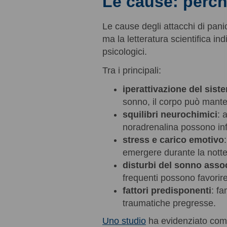
Le cause: perc
Le cause degli attacchi di pani
ma la letteratura scientifica in
psicologici.
Tra i principali:
iperattivazione del si
sonno, il corpo può mante
squilibri neurochimici
: 
noradrenalina possono inf
stress e carico emotivo
emergere durante la nott
disturbi del sonno assoc
frequenti possono favorire
fattori predisponenti
: fa
traumatiche pregresse.
Uno studio
ha evidenziato come 