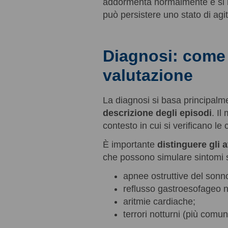
addormenta normalmente e si ris
può persistere uno stato di agi
Diagnosi: come 
valutazione
La diagnosi si basa principalm
descrizione degli episodi
. Il
contesto in cui si verificano le c
È importante
distinguere gli 
che possono simulare sintomi s
apnee ostruttive del sonn
reflusso gastroesofageo 
aritmie cardiache;
terrori notturni (più comu