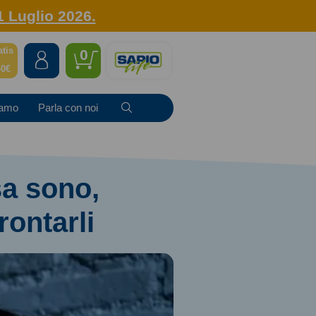
1 Luglio 2026.
atis
0
40€
iamo
Parla con noi
sa sono,
rontarli