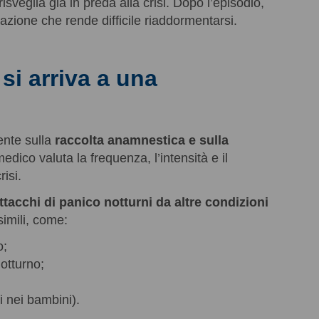
veglia già in preda alla crisi. Dopo l’episodio,
tazione che rende difficile riaddormentarsi.
si arriva a una
ente sulla
raccolta anamnestica e sulla
 medico valuta la frequenza, l’intensità e il
risi.
attacchi di panico notturni
da altre condizioni
imili, come:
o;
notturno;
ni nei bambini).