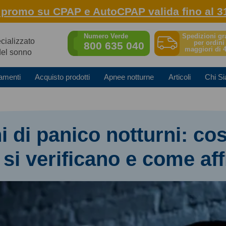
: promo su CPAP e AutoCPAP valida fino al 3
Spedizioni gr
Numero Verde
ecializzato
per ordini
800 635 040
maggiori di 
del sonno
amenti
Acquisto prodotti
Apnee notturne
Articoli
Chi S
i di panico notturni: co
si verificano e come aff