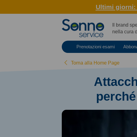
Ultimi giorni
Il brand sp
nella cura 
Prenotazioni esami
Abbon
Torna alla Home Page
Attacch
perché 