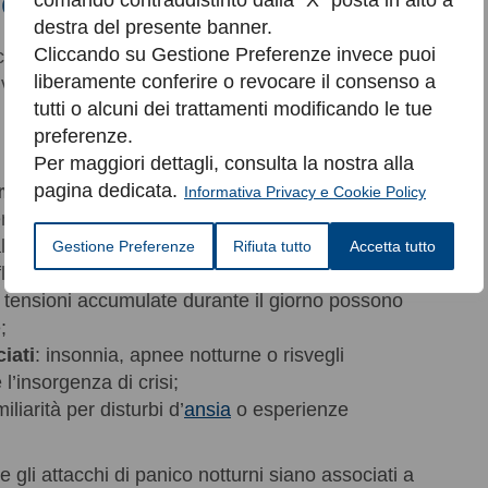
hé compaiono di notte
comando contraddistinto dalla “X” posta in alto a
destra del presente banner.
Cliccando su Gestione Preferenze invece puoi
co notturni
non sono ancora del tutto chiarite
,
liberamente conferire o revocare il consenso a
dividua una combinazione di fattori biologici e
tutti o alcuni dei trattamenti modificando le tue
preferenze.
Per maggiori dettagli, consulta la nostra alla
pagina dedicata.
stema nervoso autonomo
: anche durante il
Informativa Privacy e Cookie Policy
nere uno stato di allerta elevato;
alterazioni nei livelli di
serotonina
e
Gestione Preferenze
Rifiuta tutto
Accetta tutto
luenzare la regolazione dell’ansia;
: tensioni accumulate durante il giorno possono
e;
iati
: insonnia, apnee notturne o risvegli
 l’insorgenza di crisi;
miliarità per disturbi d’
ansia
o esperienze
gli attacchi di panico notturni siano associati a