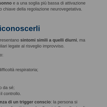
 sonno
e a una soglia più bassa di attivazione
lo chiave della regolazione neurovegetativa.
iconoscerli
 presentano
sintomi simili a quelli diurni
, ma
iari legate al risveglio improvviso.
o:
;
fficoltà respiratoria;
co da sé;
il controllo.
nza di un trigger conscio
: la persona si