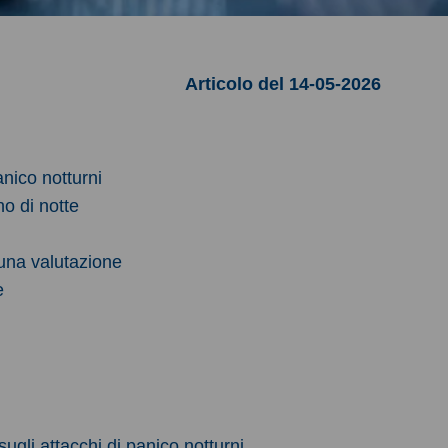
Articolo del 14-05-2026
anico notturni
o di notte
 una valutazione
ne
gli attacchi di panico notturni