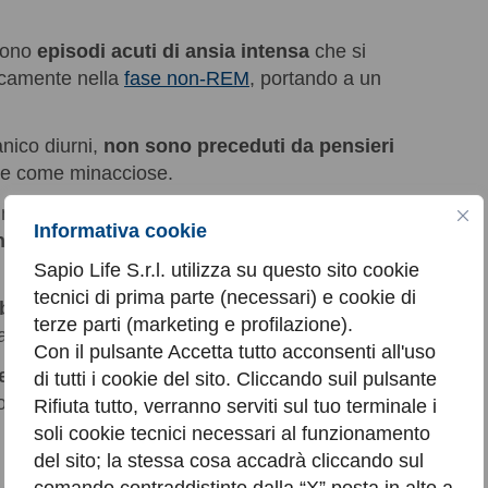
 sono
episodi acuti di ansia intensa
che si
picamente nella
fase non-REM
, portando a un
anico diurni,
non sono preceduti da pensieri
ite come minacciose.
 un
risveglio brusco accompagnato da una
Informativa cookie
nente
, come se qualcosa di grave stesse per
Sapio Life S.r.l. utilizza su questo sito cookie
tecnici di prima parte (necessari) e cookie di
bi
: il contenuto onirico, quando presente, è
terze parti (marketing e profilazione).
a fisica e fisiologica dell’organismo.
Con il pulsante Accetta tutto acconsenti all'uso
e in modo isolato
oppure inserirsi all’interno di
di tutti i cookie del sito. Cliccando suil pulsante
 di panico o di ansia generalizzata.
Rifiuta tutto, verranno serviti sul tuo terminale i
soli cookie tecnici necessari al funzionamento
del sito; la stessa cosa accadrà cliccando sul