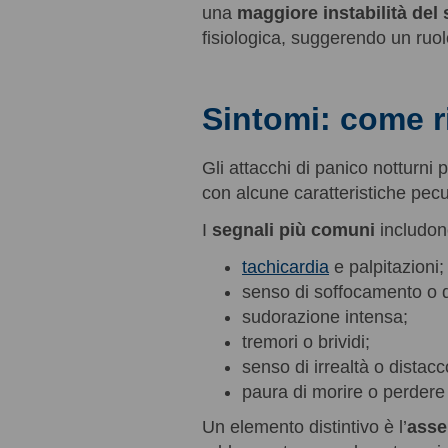
una
maggiore instabilità del
fisiologica, suggerendo un ruo
Sintomi: come r
Gli attacchi di panico notturni
con alcune caratteristiche pecul
I
segnali più comuni
includon
tachicardia
e palpitazioni
senso di soffocamento o di
sudorazione intensa;
tremori o brividi;
senso di irrealtà o distac
paura di morire o perdere 
Un elemento distintivo è l’
asse