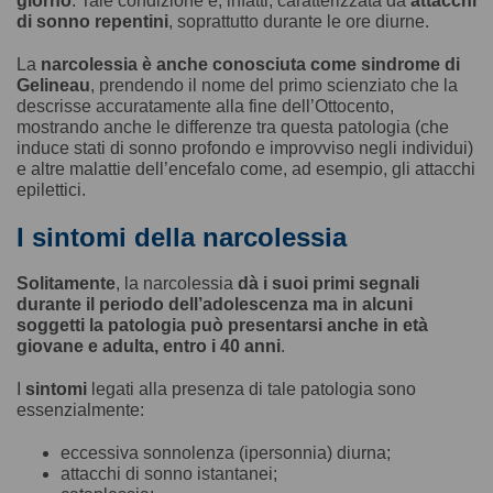
giorno
. Tale condizione è, infatti, caratterizzata da
attacchi
di sonno repentini
, soprattutto durante le ore diurne.
La
narcolessia è anche conosciuta come sindrome di
Gelineau
, prendendo il nome del primo scienziato che la
descrisse accuratamente alla fine dell’Ottocento,
mostrando anche le differenze tra questa patologia (che
induce stati di sonno profondo e improvviso negli individui)
e altre malattie dell’encefalo come, ad esempio, gli attacchi
epilettici.
I sintomi della narcolessia
Solitamente
, la narcolessia
dà i suoi primi segnali
durante il periodo dell’adolescenza ma in alcuni
soggetti la patologia può presentarsi anche in età
giovane e adulta, entro i 40 anni
.
I
sintomi
legati alla presenza di tale patologia sono
essenzialmente:
eccessiva sonnolenza (ipersonnia) diurna;
attacchi di sonno istantanei;