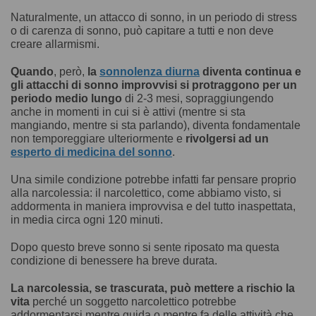
Naturalmente, un attacco di sonno, in un periodo di stress
o di carenza di sonno, può capitare a tutti e non deve
creare allarmismi.
Quando
, però,
la
sonnolenza diurna
diventa continua e
gli attacchi di sonno improvvisi si protraggono per un
periodo medio lungo
di 2-3 mesi, sopraggiungendo
anche in momenti in cui si è attivi (mentre si sta
mangiando, mentre si sta parlando), diventa fondamentale
non temporeggiare ulteriormente e
rivolgersi ad un
esperto di medicina del sonno
.
Una simile condizione potrebbe infatti far pensare proprio
alla narcolessia: il narcolettico, come abbiamo visto, si
addormenta in maniera improvvisa e del tutto inaspettata,
in media circa ogni 120 minuti.
Dopo questo breve sonno si sente riposato ma questa
condizione di benessere ha breve durata.
La narcolessia, se trascurata, può mettere a rischio la
vita
perché un soggetto narcolettico potrebbe
addormentarsi mentre guida o mentre fa delle attività che