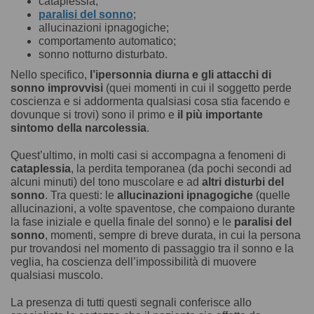
cataplessia;
paralisi del sonno
;
allucinazioni ipnagogiche;
comportamento automatico;
sonno notturno disturbato.
Nello specifico,
l’ipersonnia diurna e gli attacchi di
sonno improvvisi
(quei momenti in cui il soggetto perde
coscienza e si addormenta qualsiasi cosa stia facendo e
dovunque si trovi) sono il primo e
il più importante
sintomo della narcolessia
.
Quest’ultimo, in molti casi si accompagna a fenomeni di
cataplessia
, la perdita temporanea (da pochi secondi ad
alcuni minuti) del tono muscolare e ad
altri disturbi del
sonno
. Tra questi: le
allucinazioni ipnagogiche
(quelle
allucinazioni, a volte spaventose, che compaiono durante
la fase iniziale e quella finale del sonno) e le
paralisi del
sonno
, momenti, sempre di breve durata, in cui la persona
pur trovandosi nel momento di passaggio tra il sonno e la
veglia, ha coscienza dell’impossibilità di muovere
qualsiasi muscolo.
La presenza di tutti questi segnali conferisce allo