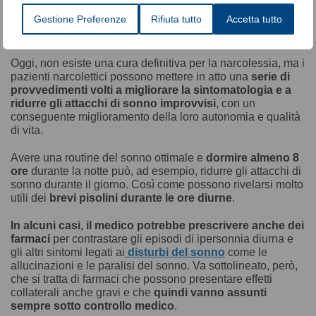
approfondimenti ulteriori
, come:
Gestione Preferenze
Rifiuta tutto
Accetta tutto
puntura lombare;
risonanza magnetica al cervello.
Oggi, non esiste una cura definitiva per la narcolessia, ma i
pazienti narcolettici possono mettere in atto una
serie di
provvedimenti volti a migliorare la sintomatologia e a
ridurre gli attacchi di sonno improvvisi
, con un
conseguente miglioramento della loro autonomia e qualità
di vita.
Avere una routine del sonno ottimale e
dormire almeno 8
ore
durante la notte può, ad esempio, ridurre gli attacchi di
sonno durante il giorno. Così come possono rivelarsi molto
utili dei
brevi pisolini durante le ore diurne
.
In alcuni casi, il medico potrebbe prescrivere anche dei
farmaci
per contrastare gli episodi di ipersonnia diurna e
gli altri sintomi legati ai
disturbi del sonno
come le
allucinazioni e le paralisi del sonno. Va sottolineato, però,
che si tratta di farmaci che possono presentare effetti
collaterali anche gravi e che
quindi vanno assunti
sempre sotto controllo medico
.