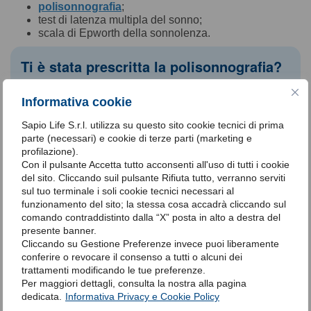
polisonnografia
;
test di latenza multipla del sonno;
scala di Epworth della sonnolenza.
Ti è stata prescritta la polisonnografia?
Scopri il nostro servizio di
polisonnografia a
Informativa cookie
domicilio e senza lista d’attesa
.
Sapio Life S.r.l. utilizza su questo sito cookie tecnici di prima
Contattaci:
parte (necessari) e cookie di terze parti (marketing e
al numero verde
profilazione).
Con il pulsante Accetta tutto acconsenti all'uso di tutti i cookie
800 635 040
del sito. Cliccando suil pulsante Rifiuta tutto, verranno serviti
in
chat
(dal box in basso a sinistra),
sul tuo terminale i soli cookie tecnici necessari al
oppure
cliccando qui
.
funzionamento del sito; la stessa cosa accadrà cliccando sul
comando contraddistinto dalla “X” posta in alto a destra del
Siamo a tua completa disposizione per aiutarti a
presente banner.
dormire meglio.
Cliccando su Gestione Preferenze invece puoi liberamente
Prenota ora
conferire o revocare il consenso a tutti o alcuni dei
trattamenti modificando le tue preferenze.
Per maggiori dettagli, consulta la nostra alla pagina
Nel caso questi primi esami non fossero sufficienti al
dedicata.
Informativa Privacy e Cookie Policy
professionista
, questi
potrebbe richiedere anche