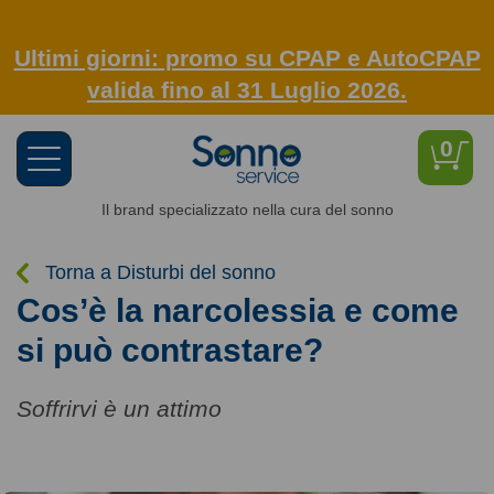
Ultimi giorni: promo su CPAP e AutoCPAP
valida fino al 31 Luglio 2026.
0
Toggle
navigation
Il brand specializzato nella cura del sonno
Torna a Disturbi del sonno
Cos’è la narcolessia e come
si può contrastare?
Soffrirvi è un attimo