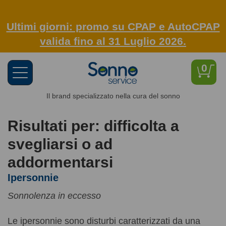
Ultimi giorni: promo su CPAP e AutoCPAP
valida fino al 31 Luglio 2026.
0
Toggle
navigation
Il brand specializzato nella cura del sonno
Risultati per: difficolta a
svegliarsi o ad
addormentarsi
Ipersonnie
Sonnolenza in eccesso
Le ipersonnie sono disturbi caratterizzati da una