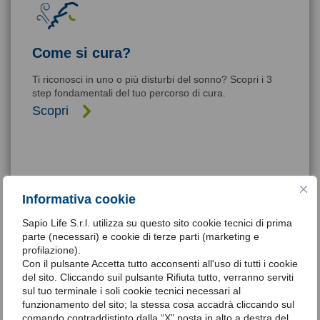
Come si cura?
Ti riconosci in uno o più disturbi del sonno? Scopri i 3
step fondamentali del tuo percorso di cura.
Scopri
Informativa cookie
Sapio Life S.r.l. utilizza su questo sito cookie tecnici di prima
Fai un piccolo grande passo. Il test
parte (necessari) e cookie di terze parti (marketing e
del sonno
profilazione).
Con il pulsante Accetta tutto acconsenti all'uso di tutti i cookie
Un test gratuito e con poche domande attraverso il
del sito. Cliccando suil pulsante Rifiuta tutto, verranno serviti
quale potrai essere consapevole di avere un disagio
sul tuo terminale i soli cookie tecnici necessari al
momentaneo o una patologia da curare.
funzionamento del sito; la stessa cosa accadrà cliccando sul
comando contraddistinto dalla “X” posta in alto a destra del
Clicca qui