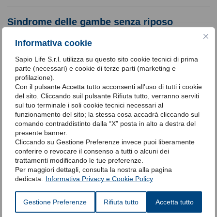
Sindrome delle gambe senza riposo
Un fastidio senza tregua
Informativa cookie
Sapio Life S.r.l. utilizza su questo sito cookie tecnici di prima
La sindrome delle gambe senza riposo (RLS,
parte (necessari) e cookie di terze parti (marketing e
dall’inglese Restless Legs Syndrome) è un
disturbo
profilazione).
neurologico
Con il pulsante Accetta tutto acconsenti all'uso di tutti i cookie
caratterizzato da
un irresistibile
del sito. Cliccando suil pulsante Rifiuta tutto, verranno serviti
bisogno di muovere le gambe per fermare
sul tuo terminale i soli cookie tecnici necessari al
sensazioni sgradevoli di fastidio, dolore o
funzionamento del sito; la stessa cosa accadrà cliccando sul
formicolio
. L’eccesso di movimento compiuto per
comando contraddistinto dalla “X” posta in alto a destra del
presente banner.
cercare sollievo quando ci si predispone a dormire,
Cliccando su Gestione Preferenze invece puoi liberamente
è
spesso causa di insonnia
iniziale e conseguente
conferire o revocare il consenso a tutti o alcuni dei
difficoltà di addormentamento
. Al mattino invece,
trattamenti modificando le tue preferenze.
Per maggiori dettagli, consulta la nostra alla pagina
le persone lamentano un’eccessiva sonnolenza, un
dedicata.
Informativa Privacy e Cookie Policy
forte senso di
stanchezza
, irritabilità e problemi di
distrazione.
Gestione Preferenze
Rifiuta tutto
Accetta tutto
Continua