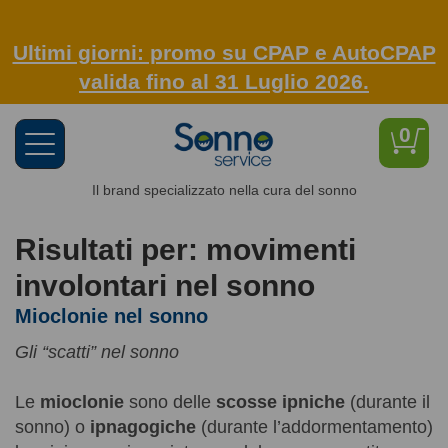
Ultimi giorni: promo su CPAP e AutoCPAP
valida fino al 31 Luglio 2026.
0
Toggle
navigation
Il brand specializzato nella cura del sonno
Risultati per: movimenti
involontari nel sonno
Mioclonie nel sonno
Gli “scatti” nel sonno
Le
mioclonie
sono delle
scosse ipniche
(durante il
sonno) o
ipnagogiche
(durante l’addormentamento)