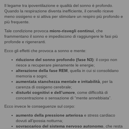
Il legame tra ipoventilazione e qualità del sonno è profondo.
Quando la respirazione diventa inefficiente, il cervello riceve
meno ossigeno e si attiva per stimolare un respiro più profondo e
più frequente.
Tale condizione provoca
micro-risvegli continui
, che
frammentano il sonno e impediscono di raggiungere le fasi più
profonde e rigeneranti.
Ecco gli effetti che provoca a sonno e mente:
riduzione del sonno profondo (fase N3)
: il corpo non
riesce a recuperare pienamente le energie;
alterazione della fase REM
, quella in cui si consolidano
memoria e sogni;
aumentata stanchezza mentale e irritabilità
, per la
carenza di ossigeno cerebrale;
disturbi cognitivi e dell’umore
, come difficoltà di
concentrazione o sensazione di “mente annebbiata”.
Ecco invece le conseguenze sul corpo:
aumento della pressione arteriosa
e stress cardiaco
dovuti all’ipossia notturna;
sovraccarico del sistema nervoso autonomo
, che resta