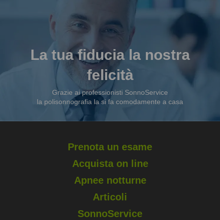
La tua fiducia la nostra
felicità
Grazie ai professionisti SonnoService
la polisonnografia la si fa comodamente a casa
Prenota un esame
Acquista on line
Apnee notturne
Articoli
SonnoService