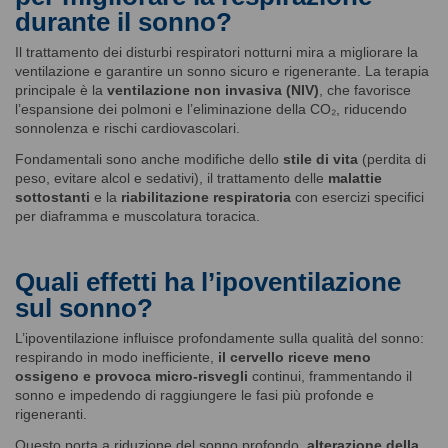
durante il sonno?
Il trattamento dei disturbi respiratori notturni mira a migliorare la
ventilazione e garantire un sonno sicuro e rigenerante. La terapia
principale è la
ventilazione non invasiva (NIV)
, che favorisce
l’espansione dei polmoni e l’eliminazione della CO₂, riducendo
sonnolenza e rischi cardiovascolari.
Fondamentali sono anche modifiche dello
stile di vita
(perdita di
peso, evitare alcol e sedativi), il trattamento delle
malattie
sottostanti
e la
riabilitazione respiratoria
con esercizi specifici
per diaframma e muscolatura toracica.
Quali effetti ha l’ipoventilazione
sul sonno?
L’ipoventilazione influisce profondamente sulla qualità del sonno:
respirando in modo inefficiente,
il cervello riceve meno
ossigeno e provoca micro-risvegli
continui, frammentando il
sonno e impedendo di raggiungere le fasi più profonde e
rigeneranti.
Questo porta a riduzione del sonno profondo,
alterazione della