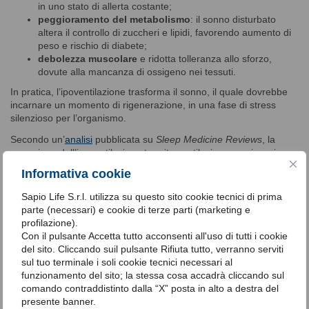
in uno stato di allerta costante;
peggioramento del metabolismo
: il sonno disturbato
altera il controllo di zuccheri e lipidi, favorendo aumento di
peso e rischio di diabete;
debolezza muscolare
e ridotta tolleranza allo sforzo,
dovute alla mancanza di ossigeno nei tessuti.
In pratica, l’ipoventilazione trasforma il sonno, il quale dovrebbe
incarnare un momento di rigenerazione, in una fase di stress
silenzioso per l’organismo.
Secondo un’
analisi
pubblicata su
Sleep Medicine Reviews
, la
correzione dell’ipoventilazione tramite ventilazione non invasiva
migliora non solo i valori respiratori, ma anche la
qualità
Informativa cookie
soggettiva del sonno
, il tono dell’umore e la funzione cognitiva.
Sapio Life S.r.l. utilizza su questo sito cookie tecnici di prima
Quando, dunque,
rivolgersi al medico?
parte (necessari) e cookie di terze parti (marketing e
È importante non sottovalutare sintomi come la
sonnolenza
profilazione).
diurna
, la
stanchezza cronica
o la
cefalea mattutina
. Se
Con il pulsante Accetta tutto acconsenti all'uso di tutti i cookie
presenti, è consigliato un consulto con il
pneumologo
o il
centro
del sito. Cliccando suil pulsante Rifiuta tutto, verranno serviti
del sonno
, che potrà prescrivere test mirati.
sul tuo terminale i soli cookie tecnici necessari al
funzionamento del sito; la stessa cosa accadrà cliccando sul
Un trattamento tempestivo può prevenire complicanze gravi come
comando contraddistinto dalla “X” posta in alto a destra del
insufficienza respiratoria, ipertensione polmonare o problemi
presente banner.
cardiaci.