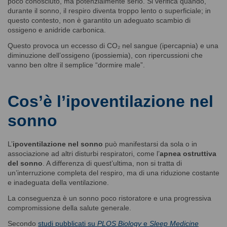
poco conosciuto, ma potenzialmente serio. Si verifica quando,
durante il sonno, il respiro diventa troppo lento o superficiale; in
questo contesto, non è garantito un adeguato scambio di
ossigeno e anidride carbonica.
Questo provoca un eccesso di CO₂ nel sangue (ipercapnia) e una
diminuzione dell’ossigeno (ipossiemia), con ripercussioni che
vanno ben oltre il semplice “dormire male”.
Cos’è l’ipoventilazione nel
sonno
L’
ipoventilazione nel sonno
può manifestarsi da sola o in
associazione ad altri disturbi respiratori, come l’
apnea ostruttiva
del sonno
. A differenza di quest’ultima, non si tratta di
un’interruzione completa del respiro, ma di una riduzione costante
e inadeguata della ventilazione.
La conseguenza è un sonno poco ristoratore e una progressiva
compromissione della salute generale.
Secondo
studi pubblicati su
PLOS Biology
e
Sleep Medicine