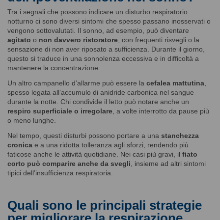
Tra i segnali che possono indicare un disturbo respiratorio
notturno ci sono diversi sintomi che spesso passano inosservati o
vengono sottovalutati. Il sonno, ad esempio, può diventare
agitato
o
non davvero ristoratore
, con frequenti risvegli o la
sensazione di non aver riposato a sufficienza. Durante il giorno,
questo si traduce in una sonnolenza eccessiva e in difficoltà a
mantenere la concentrazione.
Un altro campanello d’allarme può essere la
cefalea mattutina
,
spesso legata all’accumulo di anidride carbonica nel sangue
durante la notte. Chi condivide il letto può notare anche un
respiro superficiale o irregolare
, a volte interrotto da pause più
o meno lunghe.
Nel tempo, questi disturbi possono portare a una
stanchezza
cronica
e a una ridotta tolleranza agli sforzi, rendendo più
faticose anche le attività quotidiane. Nei casi più gravi, il
fiato
corto può comparire anche da svegli
, insieme ad altri sintomi
tipici dell’insufficienza respiratoria.
Quali sono le principali strategie
per migliorare la respirazione