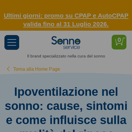
Ultimi giorni: promo su CPAP e AutoCPAP
valida fino al 31 Luglio 2026.
0
Toggle
navigation
Il brand specializzato nella cura del sonno
Torna alla Home Page
Ipoventilazione nel
sonno: cause, sintomi
e come influisce sulla