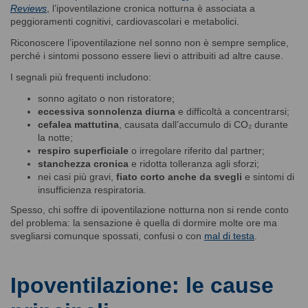
Reviews
, l’ipoventilazione cronica notturna è associata a
peggioramenti cognitivi, cardiovascolari e metabolici.
Riconoscere l’ipoventilazione nel sonno non è sempre semplice,
perché i sintomi possono essere lievi o attribuiti ad altre cause.
I segnali più frequenti includono:
sonno agitato o non ristoratore;
eccessiva sonnolenza diurna
e difficoltà a concentrarsi;
cefalea mattutina
, causata dall’accumulo di CO₂ durante
la notte;
respiro superficiale
o irregolare riferito dal partner;
stanchezza cronica
e ridotta tolleranza agli sforzi;
nei casi più gravi,
fiato corto anche da svegli
e sintomi di
insufficienza respiratoria.
Spesso, chi soffre di ipoventilazione notturna non si rende conto
del problema: la sensazione è quella di dormire molte ore ma
svegliarsi comunque spossati, confusi o con
mal di testa
.
Ipoventilazione: le cause