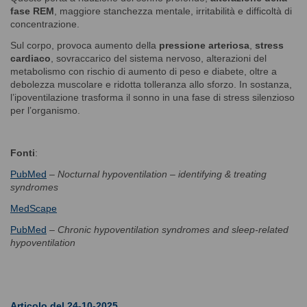
fase REM
, maggiore stanchezza mentale, irritabilità e difficoltà di
concentrazione.
Sul corpo, provoca aumento della
pressione arteriosa
,
stress
cardiaco
, sovraccarico del sistema nervoso, alterazioni del
metabolismo con rischio di aumento di peso e diabete, oltre a
debolezza muscolare e ridotta tolleranza allo sforzo. In sostanza,
l’ipoventilazione trasforma il sonno in una fase di stress silenzioso
per l’organismo.
Fonti
:
PubMed
–
Nocturnal hypoventilation – identifying & treating
syndromes
MedScape
PubMed
–
Chronic hypoventilation syndromes and sleep-related
hypoventilation
Articolo del 24-10-2025