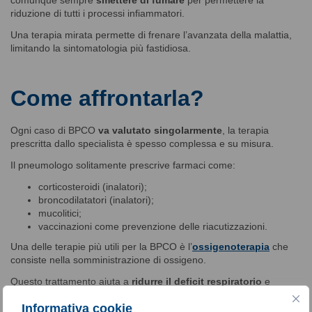
riduzione di tutti i processi infiammatori.
Una terapia mirata permette di frenare l’avanzata della malattia,
limitando la sintomatologia più fastidiosa.
Come affrontarla?
Ogni caso di BPCO
va valutato singolarmente
, la terapia
prescritta dallo specialista è spesso complessa e su misura.
Il pneumologo solitamente prescrive farmaci come:
corticosteroidi (inalatori);
broncodilatatori (inalatori);
mucolitici;
vaccinazioni come prevenzione delle riacutizzazioni.
Una delle terapie più utili per la BPCO è l’
ossigenoterapia
che
consiste nella somministrazione di ossigeno.
Questo trattamento aiuta a
ridurre il deficit respiratorio
e
permette di ripristinare la corretta ossigenazione degli organi e
Informativa cookie
dei tessuti.