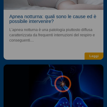
Apnea notturna: quali sono le cause ed è
possibile intervenire?
L'apnea notturna è una patologia piuttosto diffusa
caratterizzata da frequenti interruzioni del respiro e
conseguenti…
Leggi