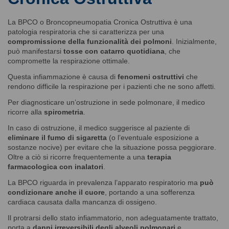
La BPCO o Broncopneumopatia Cronica Ostruttiva è una
patologia respiratoria che si caratterizza per una
compromissione della funzionalità dei polmoni
. Inizialmente,
può manifestarsi
tosse con catarro quotidiana
, che
compromette la respirazione ottimale.
Questa infiammazione è causa di
fenomeni ostruttivi
che
rendono difficile la respirazione per i pazienti che ne sono affetti.
Per diagnosticare un’ostruzione in sede polmonare, il medico
ricorre alla
spirometria
.
In caso di ostruzione, il medico suggerisce al paziente di
eliminare il fumo di sigaretta
(o l’eventuale esposizione a
sostanze nocive) per evitare che la situazione possa peggiorare.
Oltre a ciò si ricorre frequentemente a una
terapia
farmacologica con inalatori
.
La BPCO riguarda in prevalenza l’apparato respiratorio ma
può
condizionare anche il cuore
, portando a una sofferenza
cardiaca causata dalla mancanza di ossigeno.
Il protrarsi dello stato infiammatorio, non adeguatamente trattato,
porta a
danni irreversibili degli alveoli polmonari
e