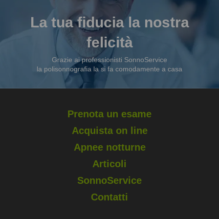
La tua fiducia la nostra
felicità
Grazie ai professionisti SonnoService
la polisonnografia la si fa comodamente a casa
Prenota un esame
Acquista on line
Apnee notturne
Articoli
SonnoService
Contatti