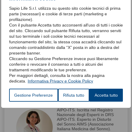
Oltre all’ossigenazione, nei casi più gravi, il medico può
Sapio Life S.r.l. utilizza su questo sito cookie tecnici di prima
consigliare di ricorrere alla
ventilazione meccanica
, per porre
parte (necessari) e cookie di terze parti (marketing e
rimedio ad un’evidente riduzione della normale attività
profilazione).
respiratoria.
Con il pulsante Accetta tutto acconsenti all'uso di tutti i cookie
del sito. Cliccando suil pulsante Rifiuta tutto, verranno serviti
sul tuo terminale i soli cookie tecnici necessari al
funzionamento del sito; la stessa cosa accadrà cliccando sul
comando contraddistinto dalla “X” posta in alto a destra del
Articolo del 02-02-2018
presente banner.
Cliccando su Gestione Preferenze invece puoi liberamente
conferire o revocare il consenso a tutti o alcuni dei
trattamenti modificando le tue preferenze.
Dott.ssa Ginevra Del
Per maggiori dettagli, consulta la nostra alla pagina
dedicata.
Informativa Privacy e Cookie Policy
Giudice
Medico chirurgo, specialista in
Gestione Preferenze
Rifiuta tutto
Accetta tutto
Malattie dell'Apparato
Respiratorio. Esperto in
Disturbi Respiratori nel Sonno
AIPO-ITS. Iscritta nel Registro
Nazionale degli Esperti in DRS
AIPO-ITS. Esperto in Disturbi
del Sonno AIMS (Associazione
Italiana Medicina del Sonno).