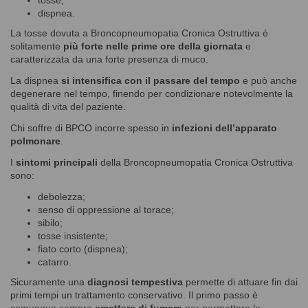
dispnea.
La tosse dovuta a Broncopneumopatia Cronica Ostruttiva è
solitamente
più forte nelle prime ore della giornata
e
caratterizzata da una forte presenza di muco.
La dispnea
si intensifica con il passare del tempo
e può anche
degenerare nel tempo, finendo per condizionare notevolmente la
qualità di vita del paziente.
Chi soffre di BPCO incorre spesso in
infezioni dell’apparato
polmonare
.
I
sintomi principali
della Broncopneumopatia Cronica Ostruttiva
sono:
debolezza;
senso di oppressione al torace;
sibilo;
tosse insistente;
fiato corto (dispnea);
catarro.
Sicuramente una
diagnosi tempestiva
permette di attuare fin dai
primi tempi un trattamento conservativo. Il primo passo è
comunque sempre
smettere di fumare
per permettere la