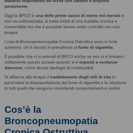
malattia respiratoria da tosse con catarro e dispnea
persistente
.
Oggi la BPCO è
una delle prime cause di morte nel mondo
e
non va sottovalutata, si tratta infatti di una malattia cronica e
irreversibile ma che è possibile tenere sotto controllo con una
terapia.
I casi di Broncopneumopatia Cronica Ostruttiva sono in forte
aumento, ciò è dovuto in prevalenza al
fumo di sigaretta
.
È possibile che ci si ammali di BPCO anche se non si è fumatori:
solitamente questo accade quando si è
esposti a sostanze
dannose
, come alcune tipologie di combustibili.
Si affianca alla terapia il
cambiamento degli stili di vita
in
particolare la disassuefazione dal fumo di sigaretta e la riduzione
di tutti quelli che vengono considerati comportamenti a rischio.
Cos’è la
Broncopneumopatia
Cronica Ostruttiva