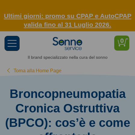
Ultimi giorni: promo su CPAP e AutoCPAP
valida fino al 31 Luglio 2026.
0
Toggle
navigation
Il brand specializzato nella cura del sonno
Torna alla Home Page
Broncopneumopatia
Cronica Ostruttiva
(BPCO): cos’è e come