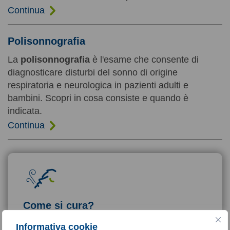
Continua
Polisonnografia
La
polisonnografia
è l'esame che consente di
diagnosticare disturbi del sonno di origine
respiratoria e neurologica in pazienti adulti e
bambini. Scopri in cosa consiste e quando è
indicata.
Continua
Come si cura?
Ti riconosci in uno o più disturbi del sonno? Scopri i 3
Informativa cookie