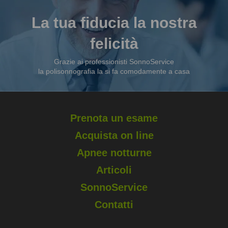
La tua fiducia la nostra
felicità
Grazie ai professionisti SonnoService
la polisonnografia la si fa comodamente a casa
Prenota un esame
Acquista on line
Apnee notturne
Articoli
SonnoService
Contatti