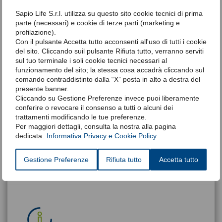
step fondamentali del tuo percorso di cura.
Sapio Life S.r.l. utilizza su questo sito cookie tecnici di prima
Scopri
parte (necessari) e cookie di terze parti (marketing e
profilazione).
Con il pulsante Accetta tutto acconsenti all'uso di tutti i cookie
del sito. Cliccando suil pulsante Rifiuta tutto, verranno serviti
sul tuo terminale i soli cookie tecnici necessari al
funzionamento del sito; la stessa cosa accadrà cliccando sul
comando contraddistinto dalla “X” posta in alto a destra del
presente banner.
Cliccando su Gestione Preferenze invece puoi liberamente
Fai un piccolo grande passo. Il test
conferire o revocare il consenso a tutti o alcuni dei
del sonno
trattamenti modificando le tue preferenze.
Per maggiori dettagli, consulta la nostra alla pagina
Un test gratuito e con poche domande attraverso il
dedicata.
Informativa Privacy e Cookie Policy
quale potrai essere consapevole di avere un disagio
momentaneo o una patologia da curare.
Gestione Preferenze
Rifiuta tutto
Accetta tutto
Clicca qui