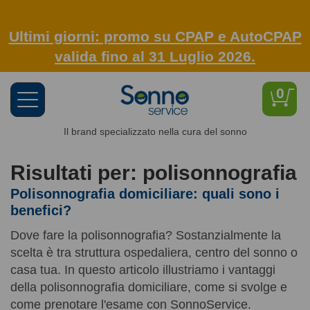
Ultimi giorni: promo su CPAP e AutoCPAP
valida fino al 31 Luglio 2026.
0
Toggle
navigation
Il brand specializzato nella cura del sonno
Risultati per: polisonnografia
Polisonnografia domiciliare: quali sono i
benefici?
Dove fare la polisonnografia? Sostanzialmente la
scelta è tra struttura ospedaliera, centro del sonno o
casa tua. In questo articolo illustriamo i vantaggi
della polisonnografia domiciliare, come si svolge e
come prenotare l'esame con SonnoService.