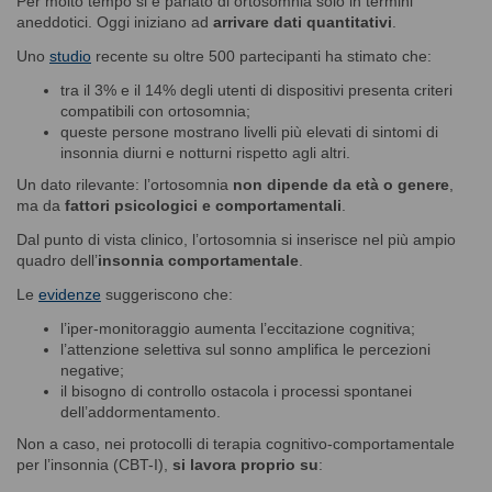
Per molto tempo si è parlato di ortosomnia solo in termini
aneddotici. Oggi iniziano ad
arrivare dati quantitativi
.
Uno
studio
recente su oltre 500 partecipanti ha stimato che:
tra il 3% e il 14% degli utenti di dispositivi presenta criteri
compatibili con ortosomnia;
queste persone mostrano livelli più elevati di sintomi di
insonnia diurni e notturni rispetto agli altri.
Un dato rilevante: l’ortosomnia
non dipende da età o genere
,
ma da
fattori psicologici e comportamentali
.
Dal punto di vista clinico, l’ortosomnia si inserisce nel più ampio
quadro dell’
insonnia comportamentale
.
Le
evidenze
suggeriscono che:
l’iper-monitoraggio aumenta l’eccitazione cognitiva;
l’attenzione selettiva sul sonno amplifica le percezioni
negative;
il bisogno di controllo ostacola i processi spontanei
dell’addormentamento.
Non a caso, nei protocolli di terapia cognitivo-comportamentale
per l’insonnia (CBT-I),
si lavora proprio su
: