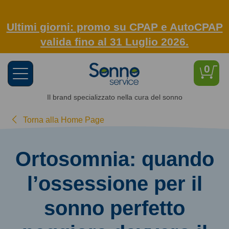
Ultimi giorni: promo su CPAP e AutoCPAP
valida fino al 31 Luglio 2026.
0
Toggle
navigation
Il brand specializzato nella cura del sonno
Torna alla Home Page
Ortosomnia: quando
l’ossessione per il
sonno perfetto