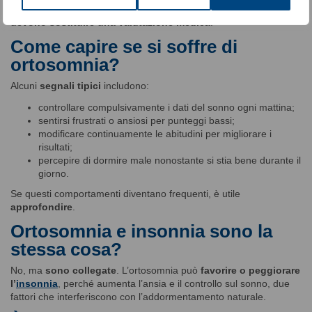
Per questo motivo, i dati vanno interpretati con cautela e
non
devono sostituire una valutazione medica
.
Come capire se si soffre di
ortosomnia?
Alcuni
segnali tipici
includono:
controllare compulsivamente i dati del sonno ogni mattina;
sentirsi frustrati o ansiosi per punteggi bassi;
modificare continuamente le abitudini per migliorare i
risultati;
percepire di dormire male nonostante si stia bene durante il
giorno.
Se questi comportamenti diventano frequenti, è utile
approfondire
.
Ortosomnia e insonnia sono la
stessa cosa?
No, ma
sono collegate
. L’ortosomnia può
favorire o peggiorare
l’
insonnia
, perché aumenta l’ansia e il controllo sul sonno, due
fattori che interferiscono con l’addormentamento naturale.