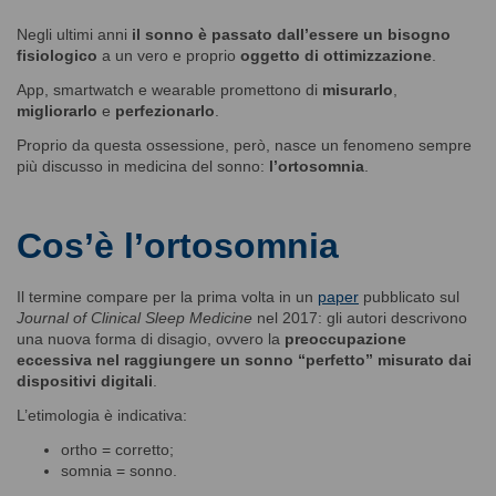
Negli ultimi anni
il sonno è passato dall’essere un bisogno
fisiologico
a un vero e proprio
oggetto di ottimizzazione
.
App, smartwatch e wearable promettono di
misurarlo
,
migliorarlo
e
perfezionarlo
.
Proprio da questa ossessione, però, nasce un fenomeno sempre
più discusso in medicina del sonno:
l’ortosomnia
.
Cos’è l’ortosomnia
Il termine compare per la prima volta in un
paper
pubblicato sul
Journal of Clinical Sleep Medicine
nel 2017: gli autori descrivono
una nuova forma di disagio, ovvero la
preoccupazione
eccessiva nel raggiungere un sonno “perfetto” misurato dai
dispositivi digitali
.
L’etimologia è indicativa:
ortho = corretto;
somnia = sonno.