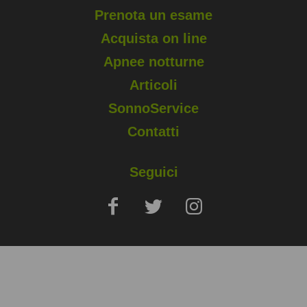
Prenota un esame
Acquista on line
Apnee notturne
Articoli
SonnoService
Contatti
Seguici
Copyright © 2025 Sapio Life Srl, via Silvio Pellico, Monza (MB) - P.
IVA 02006400960