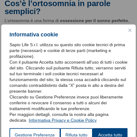
Cos’è l’ortosomnia in parole
semplici?
L’ortosomnia è una forma di
ossessione per il sonno perfetto
,
spesso alimentata dall’uso di app e dispositivi che monitorano i
parametri notturni. Chi ne soffre tende a valutare la qualità del
Informativa cookie
sonno più in base ai numeri che alle proprie sensazioni.
Sapio Life S.r.l. utilizza su questo sito cookie tecnici di prima
L’ortosomnia è una malattia
parte (necessari) e cookie di terze parti (marketing e
riconosciuta?
profilazione).
Con il pulsante Accetta tutto acconsenti all'uso di tutti i cookie
No, al momento
non è classificata come disturbo ufficiale
nei
del sito. Cliccando suil pulsante Rifiuta tutto, verranno serviti
manuali diagnostici come il DSM-5. Tuttavia, è un fenomeno
sul tuo terminale i soli cookie tecnici necessari al
clinicamente osservato e documentato nella letteratura scientifica,
funzionamento del sito; la stessa cosa accadrà cliccando sul
soprattutto nell’ambito della medicina del sonno.
comando contraddistinto dalla “X” posta in alto a destra del
presente banner.
I tracker del sonno sono
Cliccando su Gestione Preferenze invece puoi liberamente
affidabili?
conferire o revocare il consenso a tutti o alcuni dei
trattamenti modificando le tue preferenze.
Non completamente
. I dispositivi consumer:
Per maggiori dettagli, consulta la nostra alla pagina
dedicata.
Informativa Privacy e Cookie Policy
stimano il sonno tramite movimento e frequenza cardiaca;
non utilizzano strumenti clinici come la polisonnografia;
possono fornire dati imprecisi o fuorvianti.
Gestione Preferenze
Rifiuta tutto
Accetta tutto