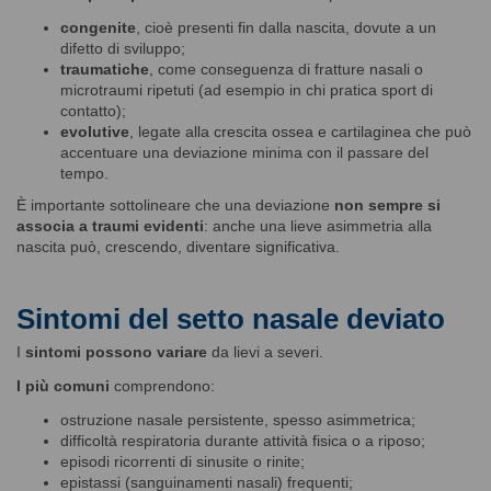
congenite
, cioè presenti fin dalla nascita, dovute a un
difetto di sviluppo;
traumatiche
, come conseguenza di fratture nasali o
microtraumi ripetuti (ad esempio in chi pratica sport di
contatto);
evolutive
, legate alla crescita ossea e cartilaginea che può
accentuare una deviazione minima con il passare del
tempo.
È importante sottolineare che una deviazione
non sempre si
associa a traumi evidenti
: anche una lieve asimmetria alla
nascita può, crescendo, diventare significativa.
Sintomi del setto nasale deviato
I
sintomi
possono variare
da lievi a severi.
I più comuni
comprendono:
ostruzione nasale persistente, spesso asimmetrica;
difficoltà respiratoria durante attività fisica o a riposo;
episodi ricorrenti di sinusite o rinite;
epistassi (sanguinamenti nasali) frequenti;