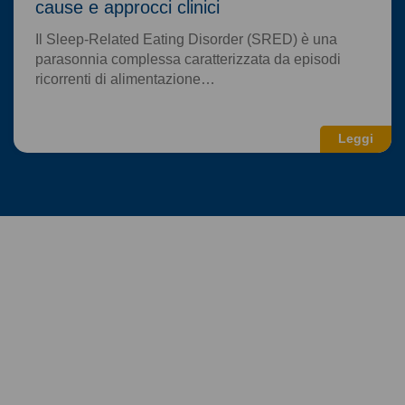
cause e approcci clinici
Il Sleep-Related Eating Disorder (SRED) è una
parasonnia complessa caratterizzata da episodi
ricorrenti di alimentazione…
Leggi
La tua fiducia la nostra
felicità