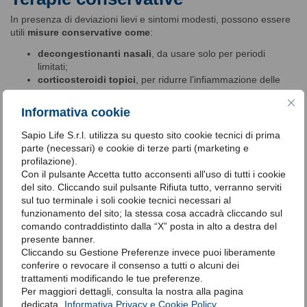
In presenza di deviazioni lievi e sintomi modesti, possono essere
utili
misure conservative come
:
decongestionanti nasali
, da usare solo per periodi
limitati;
corticosteroidi topici
, per ridurre l’infiammazione delle
mucose;
lavaggi nasali con soluzioni saline
, per migliorare la
Informativa cookie
pervietà.
Sapio Life S.r.l. utilizza su questo sito cookie tecnici di prima
È bene sottolineare che queste opzioni alleviano i sintomi, ma
parte (necessari) e cookie di terze parti (marketing e
non correggono la deviazione anatomica
.
profilazione).
Con il pulsante Accetta tutto acconsenti all'uso di tutti i cookie
del sito. Cliccando suil pulsante Rifiuta tutto, verranno serviti
Chirurgia: la settoplastica
sul tuo terminale i soli cookie tecnici necessari al
funzionamento del sito; la stessa cosa accadrà cliccando sul
Nei casi moderati o gravi, la terapia risolutiva è la
settoplastica
,
comando contraddistinto dalla “X” posta in alto a destra del
intervento chirurgico che corregge la deviazione riportando il setto
presente banner.
in posizione centrale.
Cliccando su Gestione Preferenze invece puoi liberamente
L’operazione viene generalmente eseguita
in anestesia
conferire o revocare il consenso a tutti o alcuni dei
generale
e prevede tempi di recupero rapidi, con
miglioramento
trattamenti modificando le tue preferenze.
significativo della respirazione e della qualità del sonno
.
Per maggiori dettagli, consulta la nostra alla pagina
dedicata.
Informativa Privacy e Cookie Policy