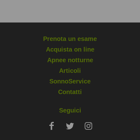
Grazie ai professionisti SonnoService
la polisonnografia la si fa comodamente a casa
Prenota un esame
Acquista on line
Apnee notturne
Articoli
SonnoService
Contatti
Seguici