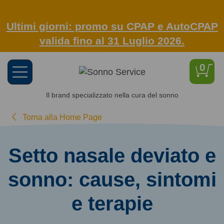
Ultimi giorni: promo su CPAP e AutoCPAP
valida fino al 31 Luglio 2026.
0
Toggle
navigation
Il brand specializzato nella cura del sonno
Torna alla Home Page
Setto nasale deviato e
sonno: cause, sintomi
e terapie