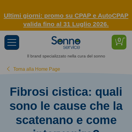
Ultimi giorni: promo su CPAP e AutoCPAP
valida fino al 31 Luglio 2026.
0
Toggle
navigation
Il brand specializzato nella cura del sonno
Torna alla Home Page
Fibrosi cistica: quali
sono le cause che la
scatenano e come