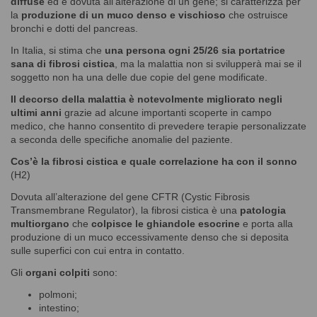
diffuse
ed è dovuta all’alterazione di un gene; si caratterizza per
la
produzione di un muco denso e vischioso
che ostruisce
bronchi e dotti del pancreas.
In Italia, si stima che
una persona ogni 25/26 sia portatrice
sana di fibrosi cistica
, ma la malattia non si svilupperà mai se il
soggetto non ha una delle due copie del gene modificate.
Il decorso della malattia è notevolmente migliorato negli
ultimi anni
grazie ad alcune importanti scoperte in campo
medico, che hanno consentito di prevedere terapie personalizzate
a seconda delle specifiche anomalie del paziente.
Cos’è la fibrosi cistica e quale correlazione ha con il sonno
(H2)
Dovuta all’alterazione del gene CFTR (Cystic Fibrosis
Transmembrane Regulator), la fibrosi cistica è una
patologia
multiorgano
che
colpisce le ghiandole esocrine
e porta alla
produzione di un muco eccessivamente denso che si deposita
sulle superfici con cui entra in contatto.
Gli
organi colpiti
sono:
polmoni;
intestino;