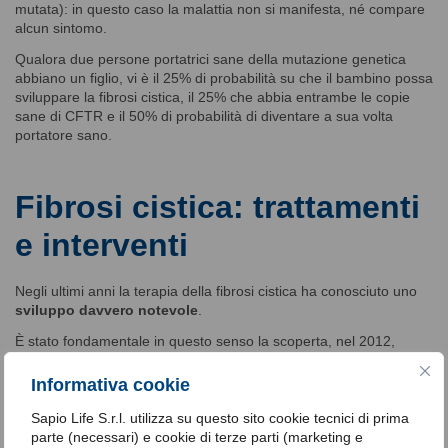
mutata): in questo caso la malattia non si manifesta, né compare
alcun sintomo.
Qualora due persone portatrici sane della mutazione genetica
abbiano un figlio, vi è il 25% di probabilità su che il bambino possa
sviluppare la fibrosi cistica, il 25% che abbia entrambe le copie
sane di CFTR e il 50% di probabilità di diventare a sua volta
portatore sano.
Fibrosi cistica: trattamenti
e interventi
Negli ultimi anni la terapia della fibrosi cistica ha conosciuto uno
sviluppo davvero notevole
.
È stato fondamentale in questo senso la scoperta, nel 2012,
dell’
ivocaftor
, una molecola capace di potenziare il
funzionamento della proteina canale CFTR.
Informativa cookie
Da allora ha preso avvio l’epoca della
terapia personalizzata
,
Sapio Life S.r.l. utilizza su questo sito cookie tecnici di prima
volta a
correggere la funzionalità della proteina difettosa
: si
parte (necessari) e cookie di terze parti (marketing e
tratta di un passaggio epocale, perché essendo le mutazioni che