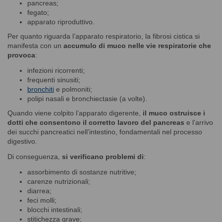
pancreas;
fegato;
apparato riproduttivo.
Per quanto riguarda l’apparato respiratorio, la fibrosi cistica si
manifesta con un
accumulo di muco nelle vie respiratorie
che
provoca
:
infezioni ricorrenti;
frequenti sinusiti;
bronchiti
e polmoniti;
polipi nasali e bronchiectasie (a volte).
Quando viene colpito l’apparato digerente,
il muco ostruisce i
dotti che consentono il corretto lavoro del pancreas
e l’arrivo
dei succhi pancreatici nell’intestino, fondamentali nel processo
digestivo.
Di conseguenza,
si verificano problemi di
:
assorbimento di sostanze nutritive;
carenze nutrizionali;
diarrea;
feci molli;
blocchi intestinali;
stitichezza grave;