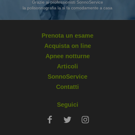
Grazie ai professionisti SonnoService
la polisonnografia la si fa comodamente a casa
Prenota un esame
Acquista on line
Apnee notturne
Articoli
SonnoService
Contatti
Seguici