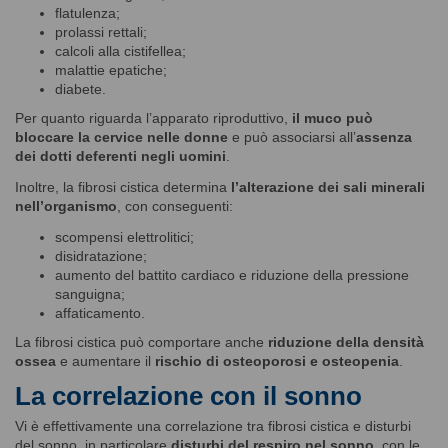
flatulenza;
prolassi rettali;
calcoli alla cistifellea;
malattie epatiche;
diabete.
Per quanto riguarda l’apparato riproduttivo,
il muco può
bloccare la cervice nelle donne
e può associarsi all’
assenza
dei dotti deferenti negli uomini
.
Inoltre, la fibrosi cistica determina
l’alterazione dei sali minerali
nell’organismo
, con conseguenti:
scompensi elettrolitici;
disidratazione;
aumento del battito cardiaco e riduzione della pressione
sanguigna;
affaticamento.
La fibrosi cistica può comportare anche
riduzione della densità
ossea
e aumentare il
rischio di osteoporosi e osteopenia
.
La correlazione con il sonno
Vi è effettivamente una correlazione tra fibrosi cistica e disturbi
del sonno, in particolare
disturbi del respiro nel sonno
, con le