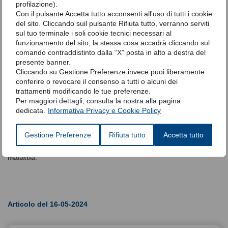
profilazione).
causano fibrosi cistica moltissime, è assolutamente necessario
Con il pulsante Accetta tutto acconsenti all'uso di tutti i cookie
ricorrere a molecole personalizzate che possano correggere le
del sito. Cliccando suil pulsante Rifiuta tutto, verranno serviti
anomalie specifiche del singolo paziente.
sul tuo terminale i soli cookie tecnici necessari al
funzionamento del sito; la stessa cosa accadrà cliccando sul
Questo, unito ad un importante aumento dello screening
comando contraddistinto dalla “X” posta in alto a destra del
neonatale che ha determinato diagnosi molto più precoci, alle
presente banner.
opportune cure farmacologiche, ad eventuali trattamenti
Cliccando su Gestione Preferenze invece puoi liberamente
fisioterapici per le infezioni polmonari, ha fatto sì che negli ultimi
conferire o revocare il consenso a tutti o alcuni dei
decenni
la sopravvivenza media dei pazienti sia migliorata
,
trattamenti modificando le tue preferenze.
passando dai dieci anni in media degli anni ’60 ai
50 anni
Per maggiori dettagli, consulta la nostra alla pagina
attuali
.
dedicata.
Informativa Privacy e Cookie Policy
In particolare negli ultimi anni la fibrosi cistica dispone di una
terapia farmacologica che non agisce solamente sulle
Gestione Preferenze
Rifiuta tutto
Accetta tutto
complicanze della patologia
, quali ad esempio le bronchiti
frequenti o la malnutrizione, ma anche
sulla causa della
malattia
.
Articolo del 16-05-2024