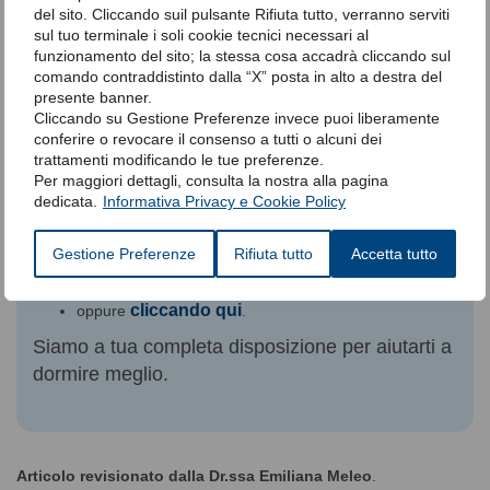
del sito. Cliccando suil pulsante Rifiuta tutto, verranno serviti
sul tuo terminale i soli cookie tecnici necessari al
Soffri di Osas e vuoi acquistare il
funzionamento del sito; la stessa cosa accadrà cliccando sul
Pacchetto Abbonamento Sonnoservice?
comando contraddistinto dalla “X” posta in alto a destra del
presente banner.
Scopri il nostro servizio di
Abbonamento alla
Cliccando su Gestione Preferenze invece puoi liberamente
Terapia Premium
, sarai seguito da personale
conferire o revocare il consenso a tutti o alcuni dei
specializzato durante tutto il tuo percorso
trattamenti modificando le tue preferenze.
Per maggiori dettagli, consulta la nostra alla pagina
terapeutico. Prenotalo subito e inizia a
dedicata.
Informativa Privacy e Cookie Policy
prenderti cura della tua salute. Clicca
. Se hai
qui
bisogno di informazioni contattaci:
Gestione Preferenze
Rifiuta tutto
Accetta tutto
al numero verde800 635 040
in
chat
(dal box in basso a sinistra),
cliccando qui
oppure
.
Siamo a tua completa disposizione per aiutarti a
dormire meglio.
Articolo revisionato dalla Dr.ssa Emiliana Meleo
.