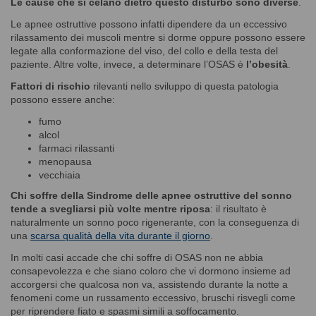
Le cause che si celano dietro questo disturbo sono diverse
.
Le apnee ostruttive possono infatti dipendere da un eccessivo
rilassamento dei muscoli mentre si dorme oppure possono essere
legate alla conformazione del viso, del collo e della testa del
paziente. Altre volte, invece, a determinare l’OSAS è
l’obesità
.
Fattori di rischio
rilevanti nello sviluppo di questa patologia
possono essere anche:
fumo
alcol
farmaci rilassanti
menopausa
vecchiaia
Chi soffre della Sindrome delle apnee ostruttive del sonno
tende a svegliarsi più volte mentre riposa
: il risultato è
naturalmente un sonno poco rigenerante, con la conseguenza di
una
scarsa qualità della vita durante il giorno
.
In molti casi accade che chi soffre di OSAS non ne abbia
consapevolezza e che siano coloro che vi dormono insieme ad
accorgersi che qualcosa non va, assistendo durante la notte a
fenomeni come un russamento eccessivo, bruschi risvegli come
per riprendere fiato e spasmi simili a soffocamento.