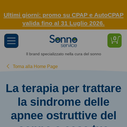
Ultimi giorni: promo su CPAP e AutoCPAP
valida fino al 31 Luglio 2026.
0
Toggle
navigation
Il brand specializzato nella cura del sonno
Torna alla Home Page
La terapia per trattare
la sindrome delle
apnee ostruttive del