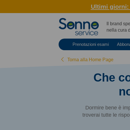
Ultimi giorni
Il brand sp
nella cura 
Prenotazioni esami
Abbon
Torna alla Home Page
Che co
n
Dormire bene è imp
troverai tutte le ri