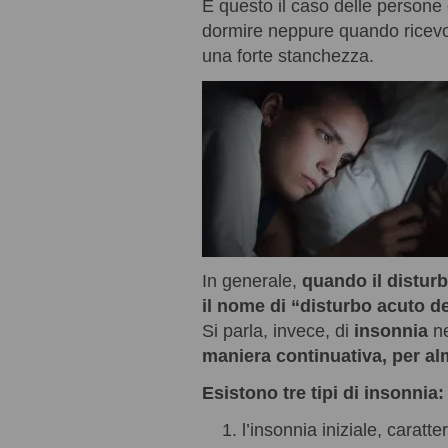
È questo il caso delle persone
dormire neppure quando ricevono 
una forte stanchezza.
In generale,
quando il distur
il nome di “disturbo acuto d
Si parla, invece, di
insonnia
ne
maniera continuativa, per a
Esistono tre tipi di insonnia:
l’insonnia iniziale, caratt