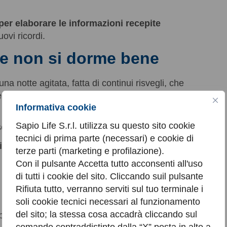
per elaborare le informazioni recepite
ovi ricordi.
e non si dorme bene
 una notte agitata, fatta di continui risvegli, che
re in modo adeguato.
Informativa cookie
talvolta, di risvegliarsi molto precocemente,
Sapio Life S.r.l. utilizza su questo sito cookie
ire a sentirsi davvero riposati al mattino.
tecnici di prima parte (necessari) e cookie di
i effetti se, in maniera occasionale, capita di
terze parti (marketing e profilazione).
Con il pulsante Accetta tutto acconsenti all'uso
di tutti i cookie del sito. Cliccando suil pulsante
Rifiuta tutto, verranno serviti sul tuo terminale i
soli cookie tecnici necessari al funzionamento
del sito; la stessa cosa accadrà cliccando sul
ppetenza