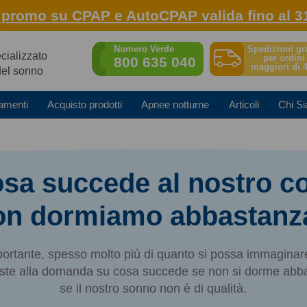
: promo su CPAP e AutoCPAP valida fino al 3
Spedizioni gr
Numero Verde
ecializzato
per ordini
800 635 040
maggiori di 
del sonno
amenti
Acquisto prodotti
Apnee notturne
Articoli
Chi S
sa succede al nostro c
on dormiamo abbastanz
ortante, spesso molto più di quanto si possa immaginare.
sposte alla domanda su cosa succede se non si dorme abb
se il nostro sonno non è di qualità.