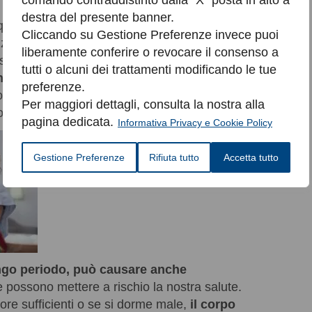
comando contraddistinto dalla “X” posta in alto a
destra del presente banner.
uindi decisamente poco concentrati e reattivi,
Cliccando su Gestione Preferenze invece puoi
zare durante il giorno. Inoltre, la mancanza di
liberamente conferire o revocare il consenso a
ostra percezione della fame e ciò può tradursi o
tutti o alcuni dei trattamenti modificando le tue
 nausea
oppure, al contrario, in un
appetito
preferenze.
onseguente incremento ponderale qualora
Per maggiori dettagli, consulta la nostra alla
odi prolungati.
pagina dedicata.
Informativa Privacy e Cookie Policy
Gestione Preferenze
Rifiuta tutto
Accetta tutto
ngo periodo, può causare anche
 possono mettere a rischio la nostra salute.
re sufficienti o se si dorme male,
il corpo