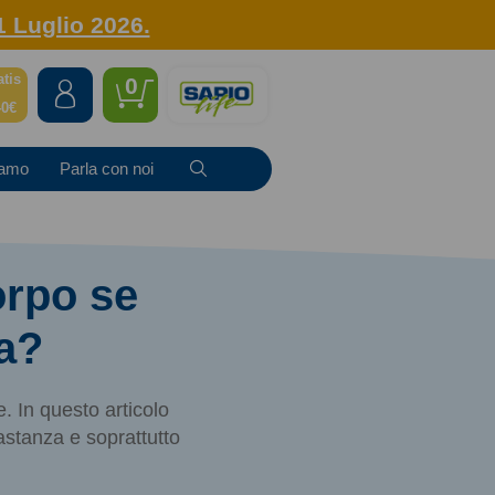
1 Luglio 2026.
atis
0
40€
iamo
Parla con noi
orpo se
a?
 In questo articolo
astanza e soprattutto