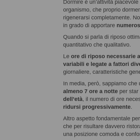
Dormire è un’attività piacevole 
organismo, che proprio dormendo
rigenerarsi completamente. Non
in grado di apportare
numerosi
Quando si parla di riposo ottima
quantitativo che qualitativo.
Le
ore di riposo necessarie a
variabili e legate a fattori div
giornaliere, caratteristiche gen
In media, però, sappiamo che 
almeno 7 ore a notte
per star 
dell’età
, il numero di ore nece
ridursi progressivamente
.
Altro aspetto fondamentale per
che per risultare davvero ristor
una posizione comoda e confor