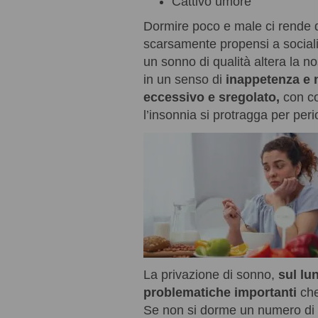
Cattivo umore
Dormire poco e male ci rende q
scarsamente propensi a socializ
un sonno di qualità altera la n
in un senso di
inappetenza e
eccessivo e sregolato,
con c
l’insonnia si protragga per peri
La privazione di sonno,
sul lu
problematiche importanti
che
Se non si dorme un numero di o