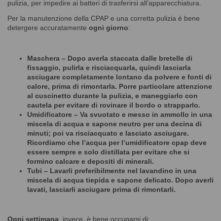
pulizia, per impedire ai batteri di trasferirsi all’apparecchiatura.
Per la manutenzione della CPAP e una corretta pulizia è bene
detergere accuratamente
ogni giorno
:
Maschera
– Dopo averla staccata dalle bretelle di
fissaggio, pulirla e risciacquarla, quindi lasciarla
asciugare completamente lontano da polvere e fonti di
calore, prima di rimontarla. Porre particolare attenzione
al cuscinetto durante la pulizia, e maneggiarlo con
cautela per evitare di rovinare il bordo o strapparlo.
Umidificatore
– Va svuotato e messo in ammollo in una
miscela di acqua e sapone neutro per una decina di
minuti; poi va risciacquato e lasciato asciugare.
Ricordiamo che l’acqua per l’umidificatore cpap deve
essere sempre e solo distillata per evitare che si
formino calcare e depositi di minerali.
Tubi
– Lavarli preferibilmente nel lavandino in una
miscela di acqua tiepida e sapone delicato. Dopo averli
lavati, lasciarli asciugare prima di rimontarli.
Ogni settimana
, invece, è bene occuparsi di: