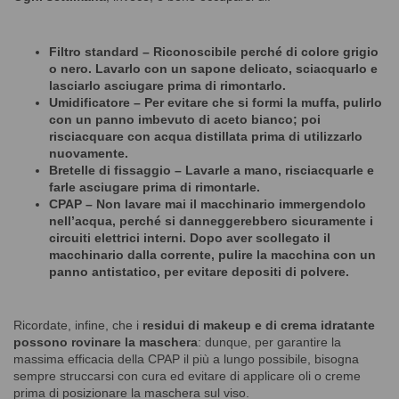
Filtro standard
– Riconoscibile perché di colore grigio
o nero. Lavarlo con un sapone delicato, sciacquarlo e
lasciarlo asciugare prima di rimontarlo.
Umidificatore
– Per evitare che si formi la muffa, pulirlo
con un panno imbevuto di aceto bianco; poi
risciacquare con acqua distillata prima di utilizzarlo
nuovamente.
Bretelle di fissaggio
– Lavarle a mano, risciacquarle e
farle asciugare prima di rimontarle.
CPAP
– Non lavare mai il macchinario immergendolo
nell’acqua, perché si danneggerebbero sicuramente i
circuiti elettrici interni. Dopo aver scollegato il
macchinario dalla corrente, pulire la macchina con un
panno antistatico, per evitare depositi di polvere.
Ricordate, infine, che i
residui di makeup e di crema idratante
possono rovinare la maschera
: dunque, per garantire la
massima efficacia della CPAP il più a lungo possibile, bisogna
sempre struccarsi con cura ed evitare di applicare oli o creme
prima di posizionare la maschera sul viso.