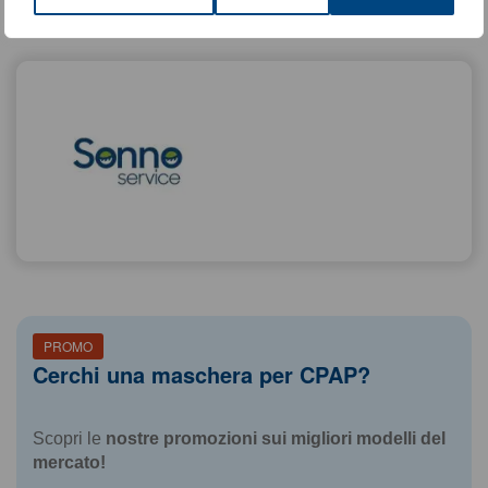
Articolo del 17-02-2020
PROMO
Cerchi una maschera per CPAP?
Scopri le
nostre promozioni sui migliori modelli del
mercato!