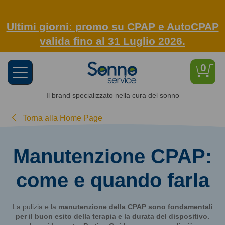
Ultimi giorni: promo su CPAP e AutoCPAP
valida fino al 31 Luglio 2026.
0
Toggle
navigation
Il brand specializzato nella cura del sonno
Torna alla Home Page
Manutenzione CPAP:
come e quando farla
La pulizia e la
manutenzione della CPAP
sono fondamentali
per il buon esito della terapia e la durata del dispositivo.