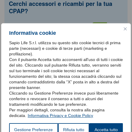
Cerchi accessori e ricambi per la tua
CPAP?
Shop
Scopri le promozioni in corso sul nostro
Informativa cookie
online
Sapio Life S.r.l. utilizza su questo sito cookie tecnici di prima
Acquista ora
parte (necessari) e cookie di terze parti (marketing e
profilazione).
Con il pulsante Accetta tutto acconsenti all'uso di tutti i cookie
del sito. Cliccando suil pulsante Rifiuta tutto, verranno serviti
Insomma, quale che sia il tipo di danno all’apparecchiatura, se la
sul tuo terminale i soli cookie tecnici necessari al
corretta erogazione dell’aria risulta compromessa, bisogna
funzionamento del sito; la stessa cosa accadrà cliccando sul
procedere a sostituire subito i pezzi danneggiati o malfunzionanti.
comando contraddistinto dalla “X” posta in alto a destra del
Per concludere, grazie ad una corretta
manutenzione della
presente banner.
CPAP
sarà possibile continuare a dormire sonni tranquilli.
Cliccando su Gestione Preferenze invece puoi liberamente
conferire o revocare il consenso a tutti o alcuni dei
trattamenti modificando le tue preferenze.
A cura del Team SonnoService
Per maggiori dettagli, consulta la nostra alla pagina
dedicata.
Informativa Privacy e Cookie Policy
Gestione Preferenze
Rifiuta tutto
Accetta tutto