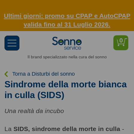
Ultimi giorni: promo su CPAP e AutoCPAP
valida fino al 31 Luglio 2026.
0
Toggle
navigation
Il brand specializzato nella cura del sonno
Torna a Disturbi del sonno
Sindrome della morte bianca
in culla (SIDS)
Una realtà da incubo
La
SIDS, sindrome della morte in culla
-