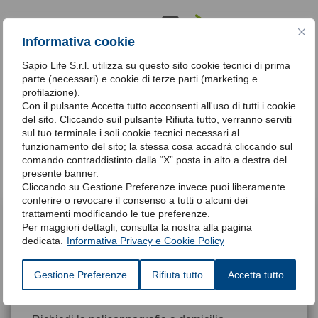
Condividi
Informativa cookie
Condividi
Sapio Life S.r.l. utilizza su questo sito cookie tecnici di prima
parte (necessari) e cookie di terze parti (marketing e
profilazione).
Con il pulsante Accetta tutto acconsenti all'uso di tutti i cookie
TAG |
del sito. Cliccando suil pulsante Rifiuta tutto, verranno serviti
sul tuo terminale i soli cookie tecnici necessari al
disturbi del sonno,
disturbi respiratori del sonno,
bambini,
morte
funzionamento del sito; la stessa cosa accadrà cliccando sul
bianca in culla
comando contraddistinto dalla “X” posta in alto a destra del
presente banner.
Cliccando su Gestione Preferenze invece puoi liberamente
conferire o revocare il consenso a tutti o alcuni dei
trattamenti modificando le tue preferenze.
Per maggiori dettagli, consulta la nostra alla pagina
dedicata.
Informativa Privacy e Cookie Policy
Chiamaci per fissare un
Gestione Preferenze
Rifiuta tutto
Accetta tutto
appuntamento