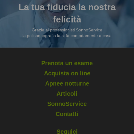
La tua fiducia la nostra
felicità
Grazie ai professionisti SonnoService
la polisonnografia la si fa comodamente a casa
Prenota un esame
Acquista on line
Apnee notturne
Articoli
SonnoService
Contatti
Seguici