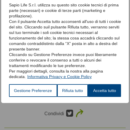
comodamente la polisonnografia a casa usufruendo di
Sapio Life S.r.l. utilizza su questo sito cookie tecnici di prima
un’assistenza personalizzata e rigorosa durante ogni fase
parte (necessari) e cookie di terze parti (marketing e
dell’esame, dall’applicazione dell’apparecchio fino alla
profilazione).
consegna del referto.
Con il pulsante Accetta tutto acconsenti all'uso di tutti i cookie
del sito. Cliccando suil pulsante Rifiuta tutto, verranno serviti
sul tuo terminale i soli cookie tecnici necessari al
funzionamento del sito; la stessa cosa accadrà cliccando sul
Apnee centrali: terapia
comando contraddistinto dalla “X” posta in alto a destra del
presente banner.
Cliccando su Gestione Preferenze invece puoi liberamente
La terapia indicata nella maggior parte dei casi è una
conferire o revocare il consenso a tutti o alcuni dei
terapia di supporto. E’ inoltre raccomandata la non
trattamenti modificando le tue preferenze.
assunzione di oppiacei e altri farmaci soppressori del
Per maggiori dettagli, consulta la nostra alla pagina
Sistema Nervoso Centrale. Si consiglia invece l’utilizzo
dedicata.
Informativa Privacy e Cookie Policy
della ventilazione non invasiva tramite CPAP o BILEVEL.
Gestione Preferenze
Rifiuta tutto
Accetta tutto
Condividi
Condividi