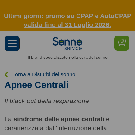
Ultimi giorni: promo su CPAP e AutoCPAP
valida fino al 31 Luglio 2026.
0
Toggle
navigation
Il brand specializzato nella cura del sonno
Torna a Disturbi del sonno
Apnee Centrali
Il black out della respirazione
La
sindrome delle apnee centrali
è
caratterizzata dall’interruzione della