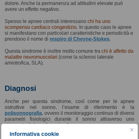
dolore. Anche la permanenza ad altitudini elevate può
avere un effetto negativo.
Spesso le apnee centrali interessano
chi ha uno
scompenso cardiaco congestizio
. In questo caso le apnee
si manifestano con particolari caratteristiche e periodicità e
prendono il nome di
respiro di Cheyne-Stokes
.
Questa sindrome è inoltre molto comune tra
chi è affetto da
malattie neuromuscolari
(come la sclerosi laterale
amiotrofica, SLA).
Diagnosi
Anche per questa sindrome, così come per le apnee
ostruttive nel sonno, l’esame di riferimento è la
polisonnografia
, ovvero il monitoraggio continuo di diversi
parametri fisiologici durante il sonno attraverso uno
strumento detto polisonnigrafo.
Informativa cookie
SonnoService offre al paziente la possibilità di effettuare