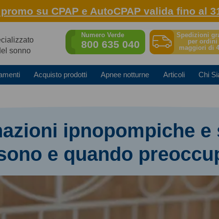
: promo su CPAP e AutoCPAP valida fino al 3
Spedizioni gr
Numero Verde
ecializzato
per ordini
800 635 040
maggiori di 
del sonno
amenti
Acquisto prodotti
Apnee notturne
Articoli
Chi S
nazioni ipnopompiche e
sono e quando preoccu