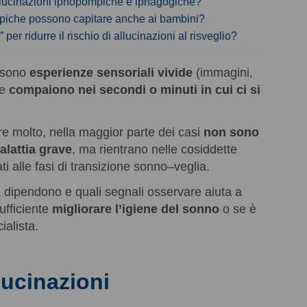
 allucinazioni ipnopompiche e ipnagogiche?
mpiche possono capitare anche ai bambini?
per ridurre il rischio di allucinazioni al risveglio?
e sono
esperienze sensoriali vivide
(immagini,
he
compaiono nei secondi o minuti in cui ci si
 molto, nella maggior parte dei casi
non sono
alattia grave
, ma rientrano nelle cosiddette
i alle fasi di transizione sonno–veglia.
 dipendono e quali segnali osservare aiuta a
sufficiente
migliorare l’igiene del sonno
o se è
ialista.
lucinazioni