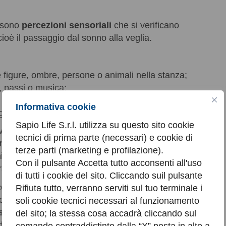
?
e sono
percezioni sensoriali
che si verificano
ioè il passaggio dal sonno alla veglia.
 figure, ombre, persone o animali nella stanza;
, passi o musica;
e una presenza sul letto o sul corpo;
Informativa cookie
 gustative.
Sapio Life S.r.l. utilizza su questo sito cookie
svolgono mentre si dorme, qui la persona è
tecnici di prima parte (necessari) e cookie di
nsazione di essere sveglia
, di guardare la
terze parti (marketing e profilazione).
i o i suoni non corrispondono alla realtà
.
Con il pulsante Accetta tutto acconsenti all'uso
are “realissima” e generare intensa paura.
di tutti i cookie del sito. Cliccando suil pulsante
icorda che le allucinazioni ipnagogiche
Rifiuta tutto, verranno serviti sul tuo terminale i
piche (al risveglio) rientrano tra le forme di
soli cookie tecnici necessari al funzionamento
sere non patologiche
, proprio perché legate a
del sito; la stessa cosa accadrà cliccando sul
 del cervello durante la transizione sonno–