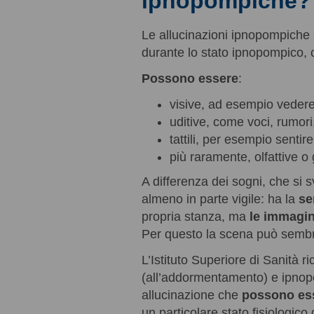
ipnopompiche
Le allucinazioni ipnopompich
durante lo stato ipnopompico, c
Possono essere
:
visive, ad esempio vedere
uditive, come voci, rumori
tattili, per esempio sentir
più raramente, olfattive o
A differenza dei sogni, che si 
almeno in parte vigile: ha la
se
propria stanza, ma
le immagin
Per questo la scena può sembr
L’Istituto Superiore di Sanità r
(all’addormentamento) e ipnopom
allucinazione che
possono es
un particolare stato fisiologico