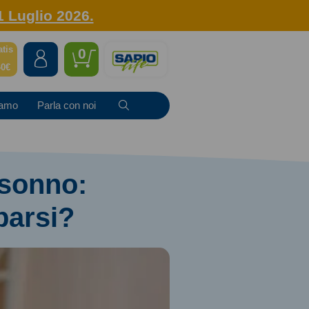
1 Luglio 2026.
atis
0
40€
iamo
Parla con noi
 sonno:
parsi?