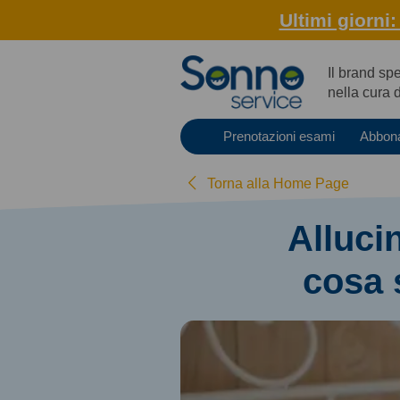
Ultimi giorni
Il brand sp
nella cura 
Prenotazioni esami
Abbon
Torna alla Home Page
Alluci
cosa 