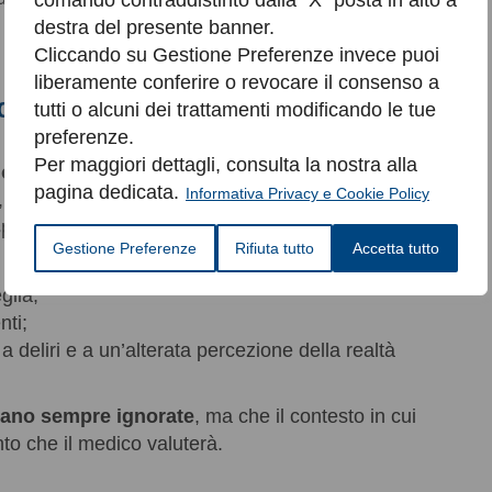
comando contraddistinto dalla “X” posta in alto a
destra del presente banner.
Cliccando su Gestione Preferenze invece puoi
liberamente conferire o revocare il consenso a
con le allucinazioni
tutti o alcuni dei trattamenti modificando le tue
preferenze.
Per maggiori dettagli, consulta la nostra alla
 solo in relazione al sonno
pagina dedicata.
Informativa Privacy e Cookie Policy
, in persone
senza altri disturbi psichiatrici
,
petto alle allucinazioni tipiche di schizofrenia o
Gestione Preferenze
Rifiuta tutto
Accetta tutto
glia;
nti;
deliri e a un’alterata percezione della realtà
dano sempre ignorate
, ma che il contesto in cui
to che il medico valuterà.