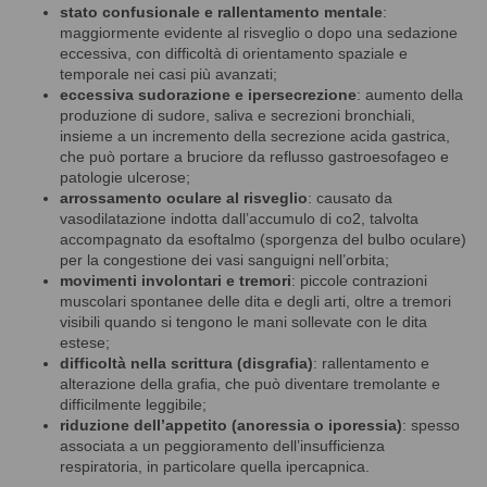
stato confusionale e rallentamento mentale
:
maggiormente evidente al risveglio o dopo una sedazione
eccessiva, con difficoltà di orientamento spaziale e
temporale nei casi più avanzati;
eccessiva sudorazione e ipersecrezione
: aumento della
produzione di sudore, saliva e secrezioni bronchiali,
insieme a un incremento della secrezione acida gastrica,
che può portare a bruciore da reflusso gastroesofageo e
patologie ulcerose;
arrossamento oculare al risveglio
: causato da
vasodilatazione indotta dall’accumulo di co2, talvolta
accompagnato da esoftalmo (sporgenza del bulbo oculare)
per la congestione dei vasi sanguigni nell’orbita;
movimenti involontari e tremori
: piccole contrazioni
muscolari spontanee delle dita e degli arti, oltre a tremori
visibili quando si tengono le mani sollevate con le dita
estese;
difficoltà nella scrittura (disgrafia)
: rallentamento e
alterazione della grafia, che può diventare tremolante e
difficilmente leggibile;
riduzione dell’appetito (anoressia o iporessia)
: spesso
associata a un peggioramento dell’insufficienza
respiratoria, in particolare quella ipercapnica.