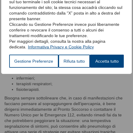
sul tuo terminale i soli cookie tecnici necessari al
I rimedi per l’ipercapnia
dipendono dalla causa sottostante
e
funzionamento del sito; la stessa cosa accadrà cliccando sul
dalla gravità del disturbo.
comando contraddistinto dalla “X” posta in alto a destra del
Le
opzioni di cura
, dunque, possono includere:
presente banner.
Cliccando su Gestione Preferenze invece puoi liberamente
ossigenoterapia;
conferire o revocare il consenso a tutti o alcuni dei
ventilazione meccanica;
trattamenti modificando le tue preferenze.
somministrazione di broncodilatatori;
Per maggiori dettagli, consulta la nostra alla pagina
gestione delle condizioni mediche correlate.
dedicata.
Informativa Privacy e Cookie Policy
Per una gestione ottimale dell’ipercapnia, può essere di grande
aiuto avere a che fare con un
team multidisciplinare composto
Gestione Preferenze
Rifiuta tutto
Accetta tutto
da
:
medici;
infermieri;
terapisti respiratori;
fisioterapisti.
Bisogna sempre sottolineare che, in caso di manifestazioni che
facciano pensare al sopraggiungere dell’ipercapnia, è bene
dirigersi immediatamente al Pronto Soccorso o contattare il
Numero Unico per le Emergenze 112, evitando rimedi fai da te
che potrebbero peggiorare la situazione: una tempestiva
segnalazione di sintomi, può consentire allo pneumologo di
attivare una serie di strategie per evitare situazioni tragiche.