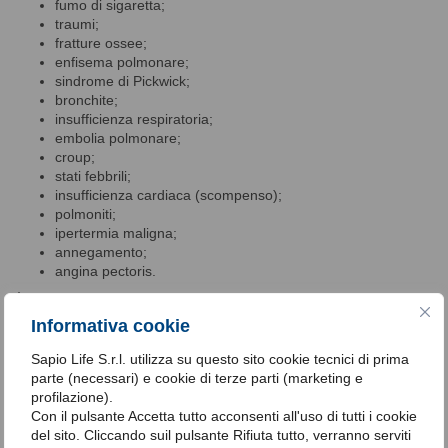
fumo di sigaretta;
traumi;
fratture ossee;
enfisema polmonare;
sindrome di Pickwick;
bronchite;
insufficienza respiratoria;
embolia polmonare;
croup;
stati febbrili;
insufficienza cardiaca (scompenso);
polmoniti;
ipertermia maligna;
annegamento;
angina pectoris.
È fondamentale identificare e trattare la causa sottostante per
tempo, al fine di avere una gestione efficace dell’ipercapnia e
Informativa cookie
prevenire il verificarsi di complicazioni gravi.
Sapio Life S.r.l. utilizza su questo sito cookie tecnici di prima
parte (necessari) e cookie di terze parti (marketing e
profilazione).
Rimedi per l’ipercapnia
Con il pulsante Accetta tutto acconsenti all'uso di tutti i cookie
del sito. Cliccando suil pulsante Rifiuta tutto, verranno serviti