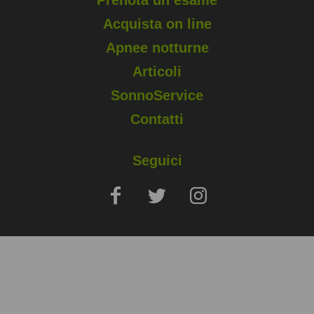
Acquista on line
Apnee notturne
Articoli
SonnoService
Contatti
Seguici
Copyright © 2025 Sapio Life Srl, via Silvio Pellico, Monza (MB) - P.
IVA 02006400960
Note Legali
Privacy e Cookies Policy