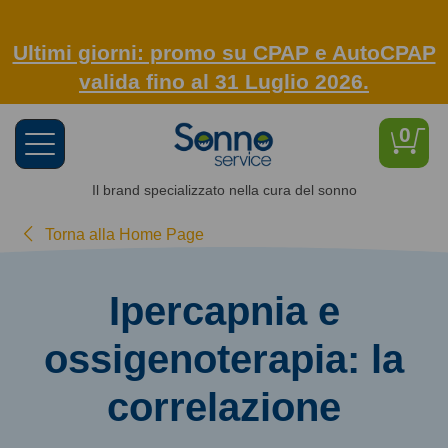
Ultimi giorni: promo su CPAP e AutoCPAP
valida fino al 31 Luglio 2026.
0
Toggle
navigation
Il brand specializzato nella cura del sonno
Torna alla Home Page
Ipercapnia e
ossigenoterapia: la
correlazione