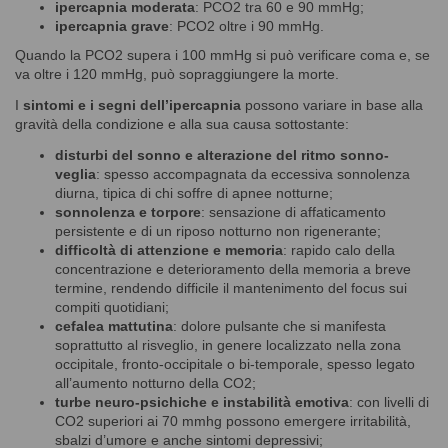
ipercapnia moderata
: PCO2 tra 60 e 90 mmHg;
ipercapnia grave
: PCO2 oltre i 90 mmHg.
Quando la PCO2 supera i 100 mmHg si può verificare coma e, se
va oltre i 120 mmHg, può sopraggiungere la morte.
I
sintomi e i segni dell’ipercapnia
possono variare in base alla
gravità della condizione e alla sua causa sottostante:
disturbi del sonno e alterazione del ritmo sonno-
veglia
: spesso accompagnata da eccessiva sonnolenza
diurna, tipica di chi soffre di apnee notturne;
sonnolenza e torpore
: sensazione di affaticamento
persistente e di un riposo notturno non rigenerante;
difficoltà di attenzione e memoria
: rapido calo della
concentrazione e deterioramento della memoria a breve
termine, rendendo difficile il mantenimento del focus sui
compiti quotidiani;
cefalea mattutina
: dolore pulsante che si manifesta
soprattutto al risveglio, in genere localizzato nella zona
occipitale, fronto-occipitale o bi-temporale, spesso legato
all’aumento notturno della CO2;
turbe neuro-psichiche e instabilità emotiva
: con livelli di
CO2 superiori ai 70 mmhg possono emergere irritabilità,
sbalzi d’umore e anche sintomi depressivi;