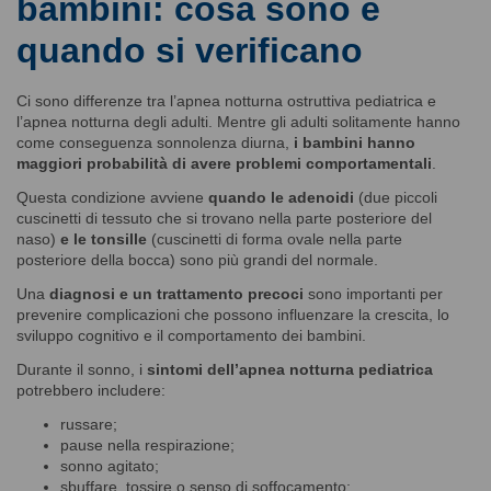
bambini: cosa sono e
quando si verificano
Ci sono differenze tra l’apnea notturna ostruttiva pediatrica e
l’apnea notturna degli adulti. Mentre gli adulti solitamente hanno
come conseguenza sonnolenza diurna,
i bambini hanno
maggiori probabilità di avere problemi comportamentali
.
Questa condizione avviene
quando le adenoidi
(due piccoli
cuscinetti di tessuto che si trovano nella parte posteriore del
naso)
e le tonsille
(cuscinetti di forma ovale nella parte
posteriore della bocca) sono più grandi del normale.
Una
diagnosi e un trattamento precoci
sono importanti per
prevenire complicazioni che possono influenzare la crescita, lo
sviluppo cognitivo e il comportamento dei bambini.
Durante il sonno, i
sintomi dell’apnea notturna pediatrica
potrebbero includere:
russare;
pause nella respirazione;
sonno agitato;
sbuffare, tossire o senso di soffocamento;