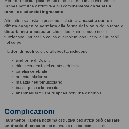
Mentre l’obesità gioca un ruolo nel disturbo in alcuni bambini,
l’apnea notturna ostruttiva è più comunemente
correlata a
tonsille e adenoidi ingrossate
.
Altri fattori sottostanti possono includere la
nascita con un
difetto congenito correlato alla forma del viso o della testa
o
disturbi neuromuscolari
che influenzano il modo in cui
funzionano i muscoli a causa di problemi con i nervi e i muscoli
nel corpo.
I
fattori di rischio
, oltre all’obesità, includono:
sindrome di Down;
difetti congeniti del cranio o del viso;
paralisi cerebrale;
anemia falciforme;
malattia neuromuscolare;
basso peso alla nascita;
anamnesi familiare di apnea notturna ostruttiva.
Complicazioni
Raramente
, l’apnea notturna ostruttiva pediatrica
può causare
un ritardo di crescita
nei neonati e nei bambini piccoli.