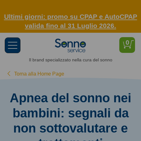
Ultimi giorni: promo su CPAP e AutoCPAP
valida fino al 31 Luglio 2026.
0
Toggle
navigation
Il brand specializzato nella cura del sonno
Torna alla Home Page
Apnea del sonno nei
bambini: segnali da
non sottovalutare e