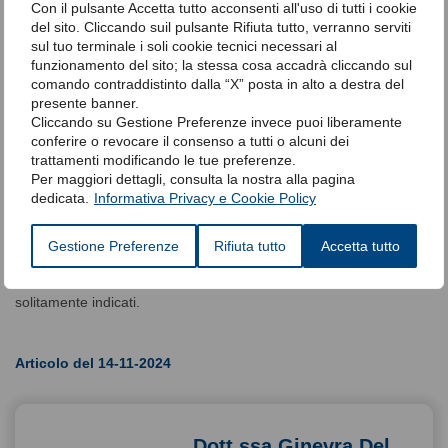
Con il pulsante Accetta tutto acconsenti all'uso di tutti i cookie
lingua).
del sito. Cliccando suil pulsante Rifiuta tutto, verranno serviti
sul tuo terminale i soli cookie tecnici necessari al
La
pressione positiva continua delle vie aeree
(
CPAP
) può
funzionamento del sito; la stessa cosa accadrà cliccando sul
essere utilizzata per i bambini che non sono candidati a un
comando contraddistinto dalla “X” posta in alto a destra del
intervento chirurgico correttivo o che continuano ad avere OSA
presente banner.
dopo un’adenotonsillectomia.
Cliccando su Gestione Preferenze invece puoi liberamente
Poiché l’obesità nei bambini è un fattore di rischio per l’OSA,
la
conferire o revocare il consenso a tutti o alcuni dei
perdita di peso può ridurre la gravità di questa condizione
e
trattamenti modificando le tue preferenze.
dona altri benefici per la salute, ma raramente è un trattamento
Per maggiori dettagli, consulta la nostra alla pagina
sufficiente per l’OSA come monoterapia a lungo termine.
dedicata.
Informativa Privacy e Cookie Policy
L’integrazione notturna di ossigeno può
aiutare a prevenire
l’ipossiemia
fino a quando non può essere raggiunto un
Gestione Preferenze
Rifiuta tutto
Accetta tutto
trattamento definitivo. Il trattamento della rinite allergica deve
essere intensivo e i corticosteroidi e antibiotici non sono
solitamente indicati.
Articolo del 14-11-2024
Dott.ssa Ginevra Del