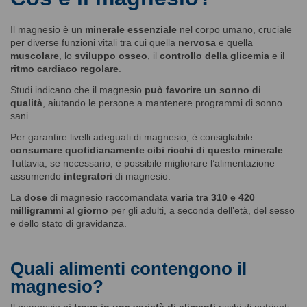
Il magnesio è un
minerale essenziale
nel corpo umano, cruciale
per diverse funzioni vitali tra cui quella
nervosa
e quella
muscolare
, lo
sviluppo osseo
, il
controllo della glicemia
e il
ritmo cardiaco regolare
.
Studi indicano che il magnesio
può favorire un sonno di
qualità
, aiutando le persone a mantenere programmi di sonno
sani.
Per garantire livelli adeguati di magnesio, è consigliabile
consumare quotidianamente cibi ricchi di questo minerale
.
Tuttavia, se necessario, è possibile migliorare l’alimentazione
assumendo
integratori
di magnesio.
La
dose
di magnesio raccomandata
varia tra 310 e 420
milligrammi al giorno
per gli adulti, a seconda dell’età, del sesso
e dello stato di gravidanza.
Quali alimenti contengono il
magnesio?
Il magnesio
si trova in una varietà di alimenti
ricchi di nutrienti,