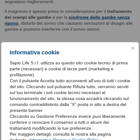
segnalano miglioramenti.
Il magnesio è spesso preso in considerazione per il
trattamento
dei crampi alle gambe
e per la
sindrome delle gambe senza
riposo
, disturbi del sonno che causano sensazioni di disagio alle
gambe e possono interferire con il sonno stesso.
La differenza tra il magnesio e la
Informativa cookie
melatonina
Sapio Life S.r.l. utilizza su questo sito cookie tecnici di prima
Il magnesio e la melatonina sono due sostanze differenti che
parte (necessari) e cookie di terze parti (marketing e
influenzano il sonno in modi diversi
:
profilazione).
Con il pulsante Accetta tutto acconsenti all'uso di tutti i cookie
magnesio
: è un minerale essenziale che si trova nei cibi e
del sito. Cliccando suil pulsante Rifiuta tutto, verranno serviti
svolge un ruolo cruciale nella funzione nervosa, muscolare,
sul tuo terminale i soli cookie tecnici necessari al
nel controllo della glicemia e nei ritmi cardiaci. Il magnesio
funzionamento del sito; la stessa cosa accadrà cliccando sul
può influenzare il sonno regolando altre sostanze chimiche
comando contraddistinto dalla “X” posta in alto a destra del
nel cervello, tra cui la melatonina. Livelli più alti di magnesio
presente banner.
nel corpo sono associati a un miglior sonno, tempi di sonno
Cliccando su Gestione Preferenze invece puoi liberamente
più lunghi e meno stanchezza durante il giorno. Gli
conferire o revocare il consenso a tutti o alcuni dei
integratori di magnesio sono utilizzati per mantenere
trattamenti modificando le tue preferenze.
adeguati livelli di questo minerale;
Per maggiori dettagli, consulta la nostra alla pagina
melatonina
: è un ormone prodotto naturalmente dal
dedicata.
Informativa Privacy e Cookie Policy