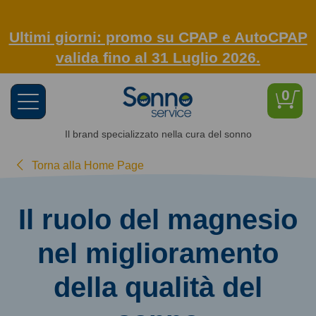
Ultimi giorni: promo su CPAP e AutoCPAP
valida fino al 31 Luglio 2026.
0
Toggle
navigation
Il brand specializzato nella cura del sonno
Torna alla Home Page
Il ruolo del magnesio
nel miglioramento
della qualità del