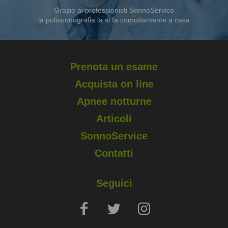
Grazie ai professionisti SonnoService
la polisonnografia la si fa comodamente a casa
Prenota un esame
Acquista on line
Apnee notturne
Articoli
SonnoService
Contatti
Seguici