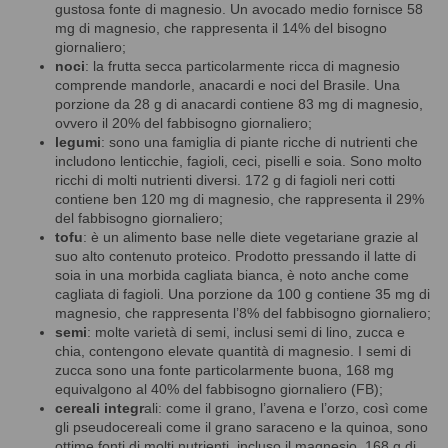
gustosa fonte di magnesio. Un avocado medio fornisce 58
mg di magnesio, che rappresenta il 14% del bisogno
giornaliero;
noci
: la frutta secca particolarmente ricca di magnesio
comprende mandorle, anacardi e noci del Brasile. Una
porzione da 28 g di anacardi contiene 83 mg di magnesio,
ovvero il 20% del fabbisogno giornaliero;
legumi
: sono una famiglia di piante ricche di nutrienti che
includono lenticchie, fagioli, ceci, piselli e soia. Sono molto
ricchi di molti nutrienti diversi. 172 g di fagioli neri cotti
contiene ben 120 mg di magnesio, che rappresenta il 29%
del fabbisogno giornaliero;
tofu
: è un alimento base nelle diete vegetariane grazie al
suo alto contenuto proteico. Prodotto pressando il latte di
soia in una morbida cagliata bianca, è noto anche come
cagliata di fagioli. Una porzione da 100 g contiene 35 mg di
magnesio, che rappresenta l’8% del fabbisogno giornaliero;
semi
: molte varietà di semi, inclusi semi di lino, zucca e
chia, contengono elevate quantità di magnesio. I semi di
zucca sono una fonte particolarmente buona, 168 mg
equivalgono al 40% del fabbisogno giornaliero (FB);
cereali integr
ali: come il grano, l’avena e l’orzo, così come
gli pseudocereali come il grano saraceno e la quinoa, sono
ottime fonti di molti nutrienti, incluso il magnesio. 168 g di