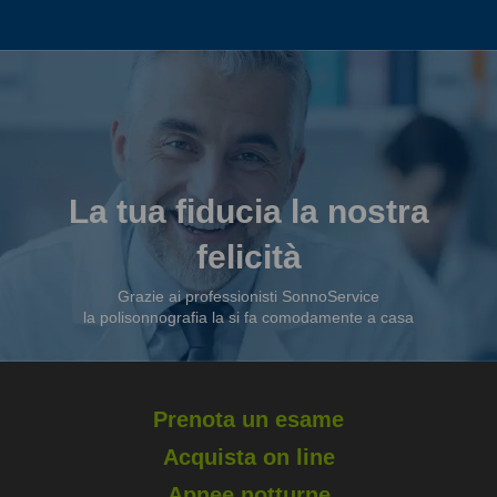
La tua fiducia la nostra
felicità
Grazie ai professionisti SonnoService
la polisonnografia la si fa comodamente a casa
Prenota un esame
Acquista on line
Apnee notturne