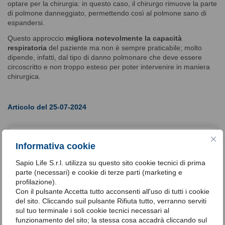
optare per la chirurgia: in questo caso, il chirurgo rimuove la parte
di polmone danneggiato, permettendo così al polmone sano di
espandersi.
Questo approccio
migliora notevolmente la capacità
respiratoria
del paziente ma non è sempre praticabile; molto
dipende, infatti, dal tipo di danno polmonare che deve essere
circoscritto e non troppo esteso per poter intervenire in maniera
chirurgica.
Articolo del 25-07-2024
Informativa cookie
Dott.ssa Ginevra Del
Giudice
Sapio Life S.r.l. utilizza su questo sito cookie tecnici di prima
parte (necessari) e cookie di terze parti (marketing e
Medico chirurgo, specialista in
profilazione).
Malattie dell'Apparato
Respiratorio. Esperto in
Con il pulsante Accetta tutto acconsenti all'uso di tutti i cookie
Disturbi Respiratori nel Sonno
del sito. Cliccando suil pulsante Rifiuta tutto, verranno serviti
AIPO-ITS. Iscritta nel Registro
sul tuo terminale i soli cookie tecnici necessari al
Nazionale degli Esperti in DRS
funzionamento del sito; la stessa cosa accadrà cliccando sul
AIPO-ITS. Esperto in Disturbi