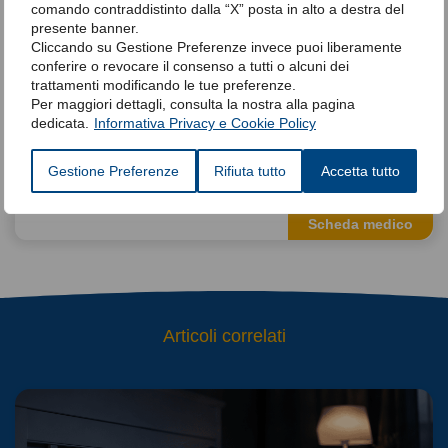
comando contraddistinto dalla “X” posta in alto a destra del
del Sonno AIMS (Associazione
Italiana Medicina del Sonno).
presente banner.
Master Universitario di II livello
Cliccando su Gestione Preferenze invece puoi liberamente
in “Pneumologia interventistica”
conferire o revocare il consenso a tutti o alcuni dei
presso Università Politecnica
trattamenti modificando le tue preferenze.
delle Marche. Dottore di ricerca
Per maggiori dettagli, consulta la nostra alla pagina
in “Medicina Interna e
dedicata.
Informativa Privacy e Cookie Policy
Immunologia Applicata”
Membro ERS, AIPO e AIMS.
Autore di diverse pubblicazioni
Gestione Preferenze
Rifiuta tutto
Accetta tutto
scientifiche per riviste nazionali
ed internazionali!
Scheda medico
Articoli correlati