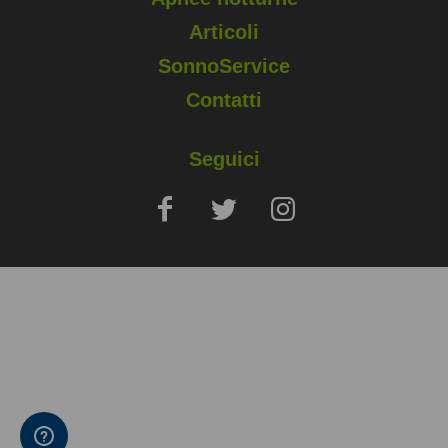
Articoli
SonnoService
Contatti
Seguici
Copyright © 2025 Sapio Life Srl, via Silvio Pellico, Monza (MB) - P.
IVA 02006400960
Note Legali
Privacy e Cookies Policy
Condizioni di vendita e prenotazione
Accessibilità