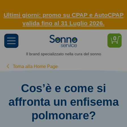
Ultimi giorni: promo su CPAP e AutoCPAP
valida fino al 31 Luglio 2026.
0
Toggle
navigation
Il brand specializzato nella cura del sonno
Torna alla Home Page
Cos’è e come si
affronta un enfisema
polmonare?