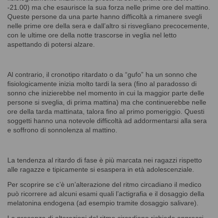
-21.00) ma che esaurisce la sua forza nelle prime ore del mattino.
Queste persone da una parte hanno difficoltà a rimanere svegli
nelle prime ore della sera e dall’altro si risvegliano precocemente,
con le ultime ore della notte trascorse in veglia nel letto
aspettando di potersi alzare.
Al contrario, il cronotipo ritardato o da “gufo” ha un sonno che
fisiologicamente inizia molto tardi la sera (fino al paradosso di
sonno che inizierebbe nel momento in cui la maggior parte delle
persone si sveglia, di prima mattina) ma che continuerebbe nelle
ore della tarda mattinata, talora fino al primo pomeriggio. Questi
soggetti hanno una notevole difficoltà ad addormentarsi alla sera
e soffrono di sonnolenza al mattino.
La tendenza al ritardo di fase è più marcata nei ragazzi rispetto
alle ragazze e tipicamente si esaspera in età adolescenziale.
Per scoprire se c’è un’alterazione del ritmo circadiano il medico
può ricorrere ad alcuni esami quali l’actigrafia e il dosaggio della
melatonina endogena (ad esempio tramite dosaggio salivare).
La presenza di alterazioni del ritmo circadiano richiede approcci