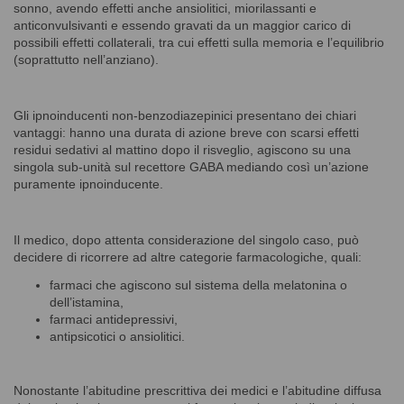
sonno, avendo effetti anche ansiolitici, miorilassanti e
anticonvulsivanti e essendo gravati da un maggior carico di
possibili effetti collaterali, tra cui effetti sulla memoria e l’equilibrio
(soprattutto nell’anziano).
Gli ipnoinducenti non-benzodiazepinici presentano dei chiari
vantaggi: hanno una durata di azione breve con scarsi effetti
residui sedativi al mattino dopo il risveglio, agiscono su una
singola sub-unità sul recettore GABA mediando così un’azione
puramente ipnoinducente.
Il medico, dopo attenta considerazione del singolo caso, può
decidere di ricorrere ad altre categorie farmacologiche, quali:
farmaci che agiscono sul sistema della melatonina o
dell’istamina,
farmaci antidepressivi,
antipsicotici o ansiolitici.
Nonostante l’abitudine prescrittiva dei medici e l’abitudine diffusa