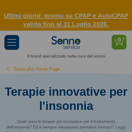
Ultimi giorni: promo su CPAP e AutoCPAP
valida fino al 31 Luglio 2026.
0
Toggle
navigation
Il brand specializzato nella cura del sonno
Torna alla Home Page
Terapie innovative per
l'insonnia
Quali sono le terapie più innovative per il trattamento
dell'insonnia? Ed è sempre necessario prendere farmaci? Leggi