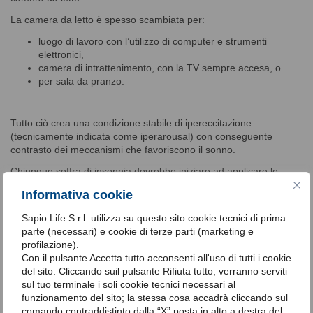
La camera da letto è spesso scambiata per:
luogo di lavoro con l’utilizzo di computer e strumenti
elettronici,
camera di intrattenimento, con la TV sempre accesa, o
per sala da pranzo.
Tutto ciò crea una condizione stabile di ipereccitazione
(tecnicamente indicata come iperarousal) con conseguente
contrasto dei meccanismi che favoriscono il sonno.
Chiunque soffra di insonnia dovrebbe iniziare ad applicare le
regole per un buon sonno, evitando sieste durante il giorno,
Informativa cookie
seguendo orari di sveglia e addormentamento regolari in una
camera fresca e buia, evitando l’uso di apparecchi elettronici
Sapio Life S.r.l. utilizza su questo sito cookie tecnici di prima
prima di dormire, e in generale osservando le regole di igiene del
parte (necessari) e cookie di terze parti (marketing e
sonno.
profilazione).
Con il pulsante Accetta tutto acconsenti all'uso di tutti i cookie
del sito. Cliccando suil pulsante Rifiuta tutto, verranno serviti
La terapia cognitiva
sul tuo terminale i soli cookie tecnici necessari al
funzionamento del sito; la stessa cosa accadrà cliccando sul
comando contraddistinto dalla “X” posta in alto a destra del