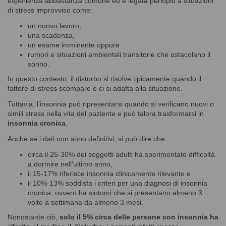
esperienza abbastanza comune ed è legata perlopiù a situazioni
di stress improvviso come:
un nuovo lavoro,
una scadenza,
un esame imminente oppure
rumori e situazioni ambientali transitorie che ostacolano il
sonno.
In questo contesto, il disturbo si risolve tipicamente quando il
fattore di stress scompare o ci si adatta alla situazione.
Tuttavia, l’insonnia può ripresentarsi quando si verificano nuovi o
simili stress nella vita del paziente e può talora trasformarsi in
insonnia cronica
.
Anche se i dati non sono definitivi, si può dire che:
circa il 25-30% dei soggetti adulti ha sperimentato difficoltà
a dormire nell’ultimo anno,
il 15-17% riferisce insonnia clinicamente rilevante e
il 10%-13% soddisfa i criteri per una diagnosi di insonnia
cronica, ovvero ha sintomi che si presentano almeno 3
volte a settimana da almeno 3 mesi.
Nonostante ciò,
solo il 5% circa delle persone con insonnia ha