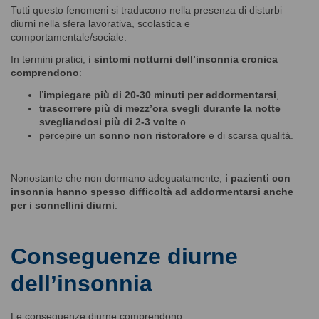
Tutti questo fenomeni si traducono nella presenza di disturbi
diurni nella sfera lavorativa, scolastica e
comportamentale/sociale.
In termini pratici,
i sintomi notturni dell’insonnia cronica
comprendono
:
l’
impiegare più di 20-30 minuti per addormentarsi
,
trascorrere più di mezz’ora svegli durante la notte
svegliandosi più di 2-3 volte
o
percepire un
sonno non ristoratore
e di scarsa qualità.
Nonostante che non dormano adeguatamente,
i pazienti con
insonnia hanno spesso difficoltà ad addormentarsi anche
per i sonnellini diurni
.
Conseguenze diurne
dell’insonnia
Le conseguenze diurne comprendono: