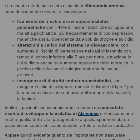
Le ricadute dirette sullo stato di salute dell’
insonnia cronica
sono decisamente rilevanti e coinvolgono:
l’
aumento del rischio di sviluppare malattie
psichiatriche
con il 40% di insonni adulti che sviluppa una
malattia psichiatrica, più frequentemente di tipo depressivo,
ma anche ansia, dipendenza da alcol, da droghe e suicidio;
alterazioni a carico del sistema cardiovascolare
, con
aumento di rischio di ipertensione nei casi di insonnia con
tempo di sonno inferiore alle 5 ore per notte, situazione in
cui si rileva anche un aumento apparente della mortalità, o
perdita della riduzione fisiologica notturna dei valori
pressori;
insorgenza di disturbi endocrino-metabolici
, con
maggior rischio di sviluppare obesità e diabete di tipo 2 per
la mancata secrezione notturna dell’ormone della sazietà,
la leptina.
Inoltre, i pazienti con insonnia cronica hanno un
aumentato
rischio di sviluppare la malattia di
Alzheimer
e riferiscono una
ridotta qualità della vita, paragonabile a quella sperimentata da
pazienti con condizioni come diabete, artrite e malattie cardiache.
Appare quindi evidente quanto sia importante non trascurare