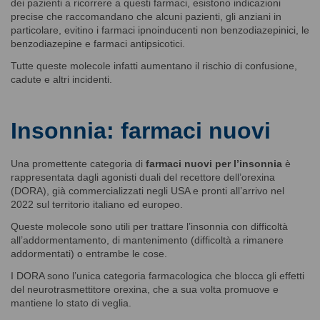
dei pazienti a ricorrere a questi farmaci, esistono indicazioni
precise che raccomandano che alcuni pazienti, gli anziani in
particolare, evitino i farmaci ipnoinducenti non benzodiazepinici, le
benzodiazepine e farmaci antipsicotici.
Tutte queste molecole infatti aumentano il rischio di confusione,
cadute e altri incidenti.
Insonnia: farmaci nuovi
Una promettente categoria di
farmaci nuovi per l’insonnia
è
rappresentata dagli agonisti duali del recettore dell’orexina
(DORA), già commercializzati negli USA e pronti all’arrivo nel
2022 sul territorio italiano ed europeo.
Queste molecole sono utili per trattare l’insonnia con difficoltà
all’addormentamento, di mantenimento (difficoltà a rimanere
addormentati) o entrambe le cose.
I DORA sono l’unica categoria farmacologica che blocca gli effetti
del neurotrasmettitore orexina, che a sua volta promuove e
mantiene lo stato di veglia.