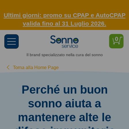
Ultimi giorni: promo su CPAP e AutoCPAP
valida fino al 31 Luglio 2026.
0
Toggle
navigation
Il brand specializzato nella cura del sonno
Torna alla Home Page
Perché un buon
sonno aiuta a
mantenere alte le