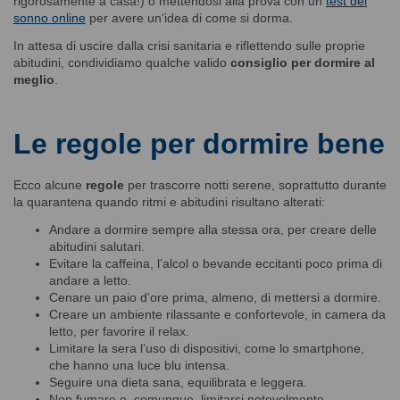
rigorosamente a casa!) o mettendosi alla prova con un
test del
sonno online
per avere un’idea di come si dorma.
In attesa di uscire dalla crisi sanitaria e riflettendo sulle proprie
abitudini, condividiamo qualche valido
consiglio per dormire al
meglio
.
Le regole per dormire bene
Ecco alcune
regole
per trascorre notti serene, soprattutto durante
la quarantena quando ritmi e abitudini risultano alterati:
Andare a dormire sempre alla stessa ora, per creare delle
abitudini salutari.
Evitare la caffeina, l’alcol o bevande eccitanti poco prima di
andare a letto.
Cenare un paio d’ore prima, almeno, di mettersi a dormire.
Creare un ambiente rilassante e confortevole, in camera da
letto, per favorire il relax.
Limitare la sera l’uso di dispositivi, come lo smartphone,
che hanno una luce blu intensa.
Seguire una dieta sana, equilibrata e leggera.
Non fumare o, comunque, limitarsi notevolmente.