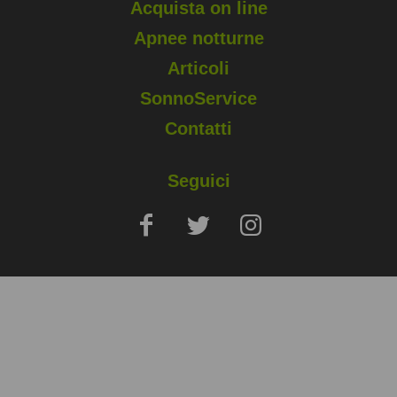
Acquista on line
Apnee notturne
Articoli
SonnoService
Contatti
Seguici
Copyright © 2025 Sapio Life Srl, via Silvio Pellico, Monza (MB) - P.
IVA 02006400960
Note Legali
Privacy e Cookies Policy
Condizioni di vendita e prenotazione
Accessibilità