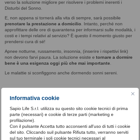
verso la soluzione migliore per risolvere i problemi inerenti i
Disturbi del Sonno.
E, non appena si tornerà alla vita di sempre, sarà possibile
prenotare la prestazione a domicilio
. Intanto, perché non
approfittare delle ore di quarantena per informarsi sulle modalità, i
costi e i tempi relativi al servizio? È questo il momento giusto per
prendersi cura di sé!
Apnee notturne, russamento, insonnia, (inserire i rispettivi link)
non devono farvi paura. La soluzione esiste e
tornare a dormire
bene è una esigenza oggi più che mai importante
.
Le malattie si sconfiggono anche dormendo sonni sereni.
A cura del Team SonnoService
Informativa cookie
Sapio Life S.r.l. utilizza su questo sito cookie tecnici di prima
Articolo del 23-04-2020
parte (necessari) e cookie di terze parti (marketing e
profilazione).
Con il pulsante Accetta tutto acconsenti all'uso di tutti i cookie
del sito. Cliccando suil pulsante Rifiuta tutto, verranno serviti
sul tuo terminale i soli cookie tecnici necessari al