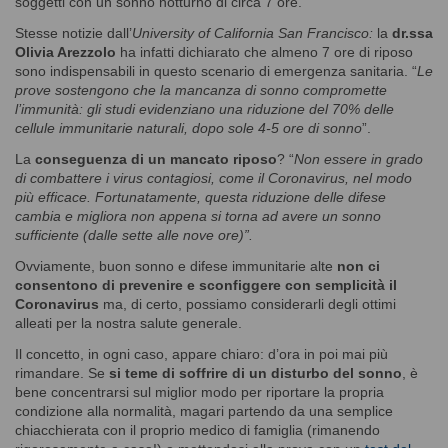
soggetti con un sonno notturno di circa 7 ore.
Stesse notizie dall’
University of California San Francisco:
la
dr.ssa
Olivia Arezzolo
ha infatti dichiarato che almeno 7 ore di riposo
sono indispensabili in questo scenario di emergenza sanitaria. “
Le
prove sostengono che la mancanza di sonno compromette
l’immunità: gli studi evidenziano una riduzione del 70% delle
cellule immunitarie naturali, dopo sole 4-5 ore di sonno
”.
La
conseguenza di un mancato riposo
? “
Non essere in grado
di combattere i virus contagiosi, come il Coronavirus, nel modo
più efficace. Fortunatamente, questa riduzione delle difese
cambia e migliora non appena si torna ad avere un sonno
sufficiente (dalle sette alle nove ore)”.
Ovviamente, buon sonno e difese immunitarie alte
non ci
consentono di prevenire e sconfiggere con semplicità il
Coronavirus
ma, di certo, possiamo considerarli degli ottimi
alleati per la nostra salute generale.
Il concetto, in ogni caso, appare chiaro: d’ora in poi mai più
rimandare. Se
si teme di soffrire di un disturbo del sonno
, è
bene concentrarsi sul miglior modo per riportare la propria
condizione alla normalità, magari partendo da una semplice
chiacchierata con il proprio medico di famiglia (rimanendo