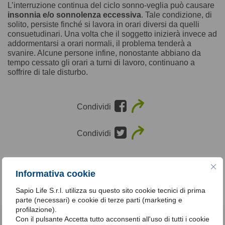
L’interruzione continua del ciclo sonno-veglia può causare
insonnia e/o sonnolenza eccessiva
. Tale condizione, di
solito, persiste finché si lavora in orari diversi da quelli
consuetudinari. Una volta che il soggetto inizierà invece ad
addormentarsi a orari normali, il problema tenderà a
svanire. Alcune persone infine, nonostante abbiano da
tempo cessato gli orari a turni di lavoro, continuano a
soffrire di tale disturbo.
Condividi
Condividi
disturbi del sonno,
adulti,
disturbi del ritmo Circadiano
TAG |
Informativa cookie
Sapio Life S.r.l. utilizza su questo sito cookie tecnici di prima
parte (necessari) e cookie di terze parti (marketing e
profilazione).
Con il pulsante Accetta tutto acconsenti all'uso di tutti i cookie