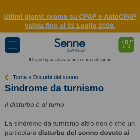
Ultimi giorni: promo su CPAP e AutoCPAP
valida fino al 31 Luglio 2026.
0
Toggle
navigation
Il brand specializzato nella cura del sonno
Torna a Disturbi del sonno
Sindrome da turnismo
Il disturbo è di turno
La sindrome da turnismo altro non è che un
particolare
disturbo del sonno dovuto ai