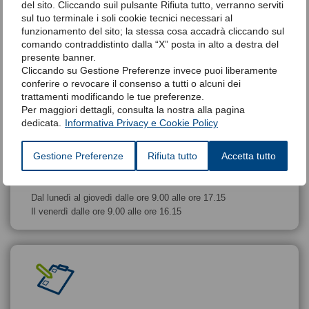
del sito. Cliccando suil pulsante Rifiuta tutto, verranno serviti
sul tuo terminale i soli cookie tecnici necessari al
funzionamento del sito; la stessa cosa accadrà cliccando sul
comando contraddistinto dalla “X” posta in alto a destra del
Chiamaci per fissare un
presente banner.
appuntamento
Cliccando su Gestione Preferenze invece puoi liberamente
conferire o revocare il consenso a tutti o alcuni dei
Richiedi la polisonnografia a domicilio,
trattamenti modificando le tue preferenze.
fissa l’appuntamento
Per maggiori dettagli, consulta la nostra alla pagina
dedicata.
Informativa Privacy e Cookie Policy
Gestione Preferenze
Rifiuta tutto
Accetta tutto
Dal lunedì al giovedì dalle ore 9.00 alle ore 17.15
Il venerdì dalle ore 9.00 alle ore 16.15