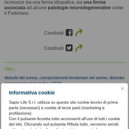
riconosce sia una forma idiopatica, sia
una
forma
associata
ad alcune
patologie neurodegenerative
come
il Parkinson.
Condividi
Condividi
TAG |
disturbi del sonno,
comportamenti involontari nel sonno,
disturbo
comportamentale in fase REM
Informativa cookie
Sapio Life S.r.l. utilizza su questo sito cookie tecnici di prima
parte (necessari) e cookie di terze parti (marketing e
profilazione).
Con il pulsante Accetta tutto acconsenti all'uso di tutti i cookie
del sito. Cliccando suil pulsante Rifiuta tutto, verranno serviti