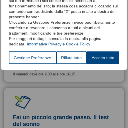
sul tuo terminale i soli cookie tecnici necessari al
Chiamaci per fissare un
funzionamento del sito; la stessa cosa accadrà cliccando sul
comando contraddistinto dalla “X” posta in alto a destra del
appuntamento
presente banner.
Cliccando su Gestione Preferenze invece puoi liberamente
Richiedi la polisonnografia a domicilio,
conferire o revocare il consenso a tutti o alcuni dei
fissa l’appuntamento
trattamenti modificando le tue preferenze.
Per maggiori dettagli, consulta la nostra alla pagina
dedicata.
Informativa Privacy e Cookie Policy
Gestione Preferenze
Rifiuta tutto
Accetta tutto
Dal lunedì al giovedì dalle ore 9.00 alle ore 17.15
Il venerdì dalle ore 9.00 alle ore 16.15
Fai un piccolo grande passo. Il test
del sonno