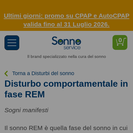
Ultimi giorni: promo su CPAP e AutoCPAP
valida fino al 31 Luglio 2026.
0
Toggle
navigation
Il brand specializzato nella cura del sonno
Torna a Disturbi del sonno
Disturbo comportamentale in
fase REM
Sogni manifesti
Il sonno REM è quella fase del sonno in cui