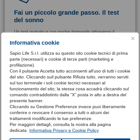
Fai un piccolo grande passo. Il test
del sonno
Un test gratuito e con poche domande attraverso il
quale potrai essere consapevole di avere un disagio
Informativa cookie
momentaneo o una patologia da curare.
Clicca qui
Sapio Life S.r.l. utilizza su questo sito cookie tecnici di prima
parte (necessari) e cookie di terze parti (marketing e
profilazione).
Con il pulsante Accetta tutto acconsenti all'uso di tutti i cookie
del sito. Cliccando suil pulsante Rifiuta tutto, verranno serviti
sul tuo terminale i soli cookie tecnici necessari al
funzionamento del sito; la stessa cosa accadrà cliccando sul
comando contraddistinto dalla “X” posta in alto a destra del
presente banner.
Siamo qui per risponderti
Cliccando su Gestione Preferenze invece puoi liberamente
conferire o revocare il consenso a tutti o alcuni dei
Compila il form per richiedere maggiori informazioni e
trattamenti modificando le tue preferenze.
per avere il supporto di un nostro operatore
Per maggiori dettagli, consulta la nostra alla pagina
specializzato.
dedicata.
Informativa Privacy e Cookie Policy
Compila il form