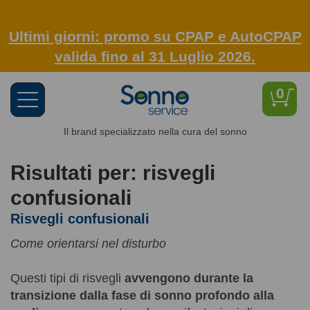
Ultimi giorni: promo su CPAP e AutoCPAP
valida fino al 31 Luglio 2026.
0
Toggle
navigation
Il brand specializzato nella cura del sonno
Risultati per: risvegli
confusionali
Risvegli confusionali
Come orientarsi nel disturbo
Questi tipi di risvegli
avvengono durante la
transizione dalla fase di sonno profondo alla