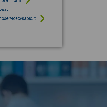
ila il form
vici a
noservice@sapio.it