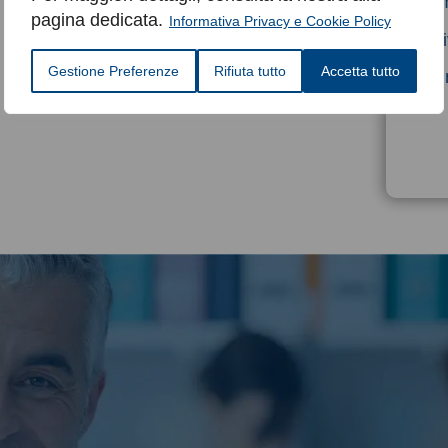
Comp
pagina dedicata.
Informativa Privacy e Cookie Policy
Scri
Gestione Preferenze
Rifiuta tutto
Accetta tutto
son