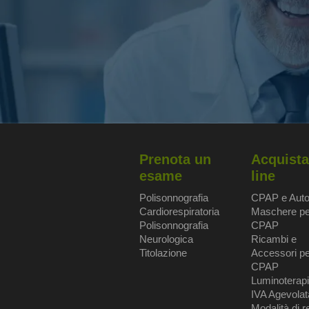
Prenota un
Acquista
esame
line
Polisonnografia
CPAP e Aut
Cardiorespiratoria
Maschere pe
Polisonnografia
CPAP
Neurologica
Ricambi e
Titolazione
Accessori pe
CPAP
Luminoterap
IVA Agevolat
Modalità di r