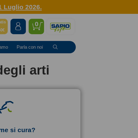
1 Luglio 2026.
atis
0
40€
iamo
Parla con noi
egli arti
me si cura?