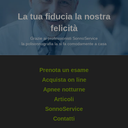
La tua fiducia la nostra
felicità
Grazie ai professionisti SonnoService
la polisonnografia la si fa comodamente a casa
Prenota un esame
Acquista on line
Apnee notturne
Articoli
SonnoService
Contatti