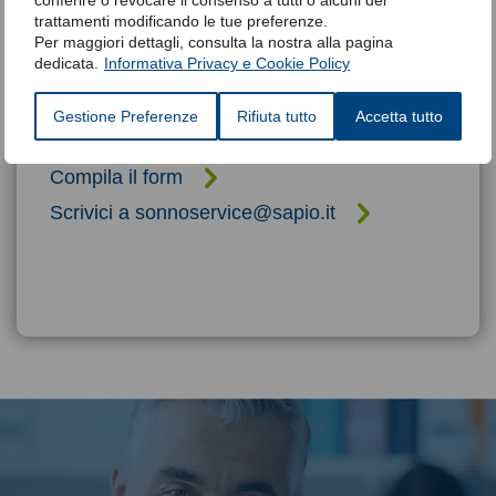
trattamenti modificando le tue preferenze.
Per maggiori dettagli, consulta la nostra alla pagina
dedicata.
Informativa Privacy e Cookie Policy
Siamo qui per risponderti
Compila il form per richiedere maggiori informazioni e
Gestione Preferenze
Rifiuta tutto
Accetta tutto
per avere il supporto di un nostro operatore
specializzato.
Compila il form
Scrivici a sonnoservice@sapio.it