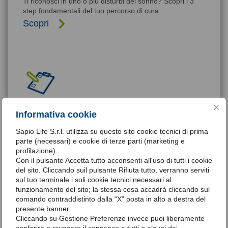
Ti riconosci in uno o più disturbi del sonno? Scopri i 3
step fondamentali del tuo percorso di cura.
Scopri
Fai un piccolo grande passo. Il test
Informativa cookie
del sonno
Sapio Life S.r.l. utilizza su questo sito cookie tecnici di prima
Un test gratuito e con poche domande attraverso il
parte (necessari) e cookie di terze parti (marketing e
quale potrai essere consapevole di avere un disagio
profilazione).
momentaneo o una patologia da curare.
Con il pulsante Accetta tutto acconsenti all'uso di tutti i cookie
del sito. Cliccando suil pulsante Rifiuta tutto, verranno serviti
Clicca qui
sul tuo terminale i soli cookie tecnici necessari al
funzionamento del sito; la stessa cosa accadrà cliccando sul
comando contraddistinto dalla “X” posta in alto a destra del
presente banner.
Cliccando su Gestione Preferenze invece puoi liberamente
conferire o revocare il consenso a tutti o alcuni dei