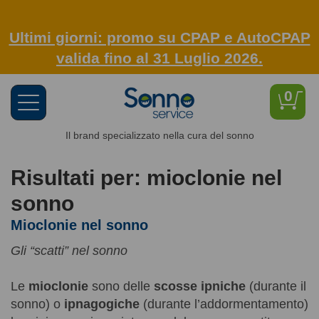
Ultimi giorni: promo su CPAP e AutoCPAP
valida fino al 31 Luglio 2026.
0
Toggle
navigation
Il brand specializzato nella cura del sonno
Risultati per: mioclonie nel
sonno
Mioclonie nel sonno
Gli “scatti” nel sonno
Le
mioclonie
sono delle
scosse ipniche
(durante il
sonno) o
ipnagogiche
(durante l’addormentamento)