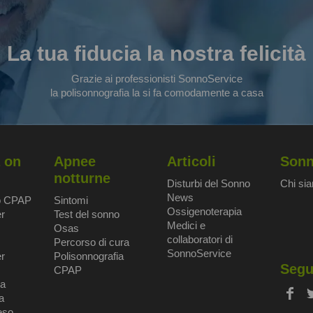
La tua fiducia la nostra felicità
Grazie ai professionisti SonnoService
la polisonnografia la si fa comodamente a casa
 on
Apnee
Articoli
Sonn
notturne
Disturbi del Sonno
Chi si
News
o CPAP
Sintomi
Ossigenoterapia
r
Test del sonno
Medici e
Osas
collaboratori di
Percorso di cura
SonnoService
r
Polisonnografia
Segu
CPAP
ia
a
eso