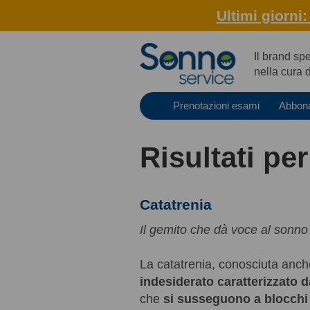
Ultimi giorni
Il brand sp
nella cura 
Prenotazioni esami
Abbon
Risultati per
Catatrenia
Il gemito che dà voce al sonno
La catatrenia, conosciuta anc
indesiderato caratterizzato d
che
si susseguono a blocchi