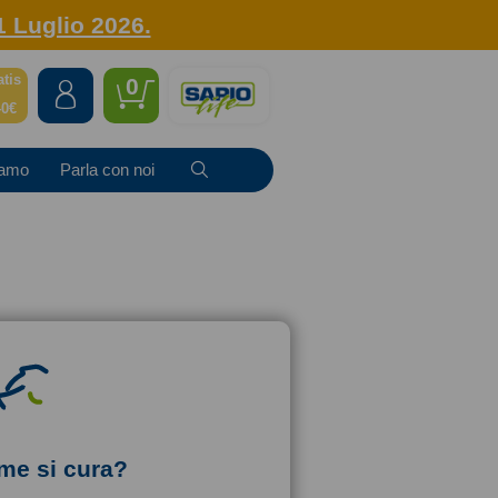
1 Luglio 2026.
atis
0
40€
iamo
Parla con noi
me si cura?