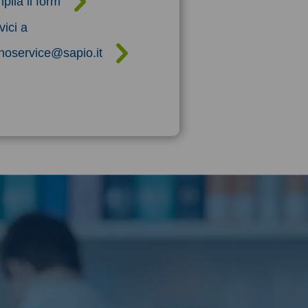
ila il form
vici a
noservice@sapio.it