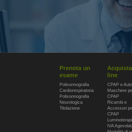
Prenota un
Acquista
esame
line
Polisonnografia
CPAP e Aut
Cardiorespiratoria
Maschere pe
Polisonnografia
CPAP
Neurologica
Ricambi e
Titolazione
Accessori pe
CPAP
Luminoterap
IVA Agevolat
Modalità di r