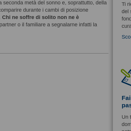
la seconda metà del sonno e, soprattutto, della
Ti r
scomparire durante i cambi di posizione
del 
.
Chi ne soffre di solito non ne è
fond
 partner o il familiare a segnalarne infatti la
cura
Sco
Fai
pas
Un t
dom