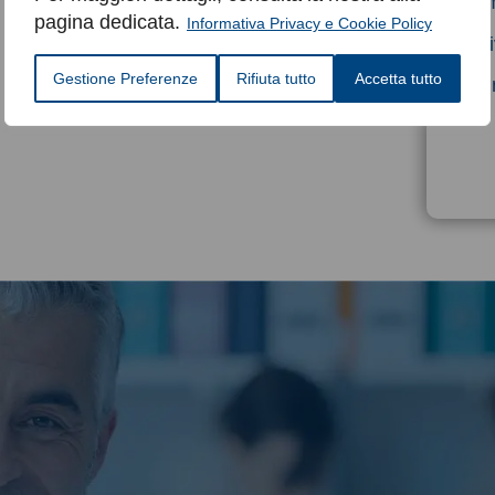
Comp
pagina dedicata.
Informativa Privacy e Cookie Policy
Scri
Gestione Preferenze
Rifiuta tutto
Accetta tutto
son