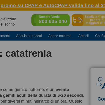
: promo su CPAP e AutoCPAP valida fino al 3
Spedizioni gr
Numero Verde
ecializzato
per ordini
800 635 040
maggiori di 
del sonno
amenti
Acquisto prodotti
Apnee notturne
Articoli
Chi S
: catatrenia
he come gemito notturno, è un
evento
a gemiti acuti della durata di 5-20 secondi
,
Co
per diversi minuti nell’arco di un’ora. Questo