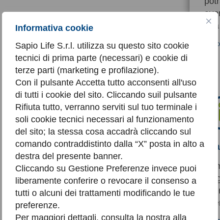
pot
ave
una 
Informativa cookie
Clic
Sapio Life S.r.l. utilizza su questo sito cookie
tecnici di prima parte (necessari) e cookie di
terze parti (marketing e profilazione).
Con il pulsante Accetta tutto acconsenti all'uso
di tutti i cookie del sito. Cliccando suil pulsante
Rifiuta tutto, verranno serviti sul tuo terminale i
soli cookie tecnici necessari al funzionamento
del sito; la stessa cosa accadrà cliccando sul
comando contraddistinto dalla “X” posta in alto a
Sia
destra del presente banner.
Comp
Cliccando su Gestione Preferenze invece puoi
magg
liberamente conferire o revocare il consenso a
aver
tutti o alcuni dei trattamenti modificando le tue
oper
preferenze.
Per maggiori dettagli, consulta la nostra alla