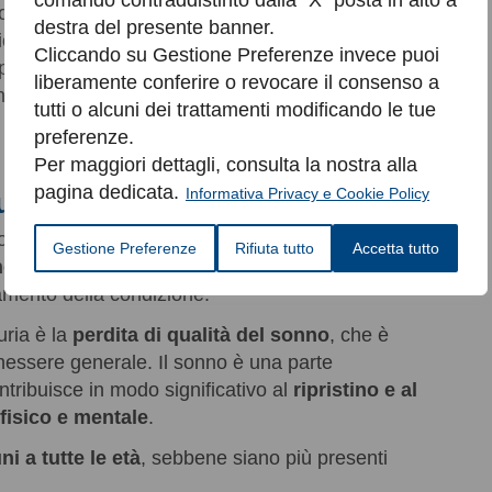
comando contraddistinto dalla “X” posta in alto a
o altri disturbi del sonno;
destra del presente banner.
ci;
Cliccando su Gestione Preferenze invece puoi
opausa;
liberamente conferire o revocare il consenso a
za riposo;
tutti o alcuni dei trattamenti modificando le tue
preferenze.
Per maggiori dettagli, consulta la nostra alla
pagina dedicata.
Informativa Privacy e Cookie Policy
 su un sonno adeguato
o la vescica o la prostata possono portare a
Gestione Preferenze
Rifiuta tutto
Accetta tutto
no
: non curare queste condizioni di base
amento della condizione.
uria è la
perdita di qualità del sonno
, che è
enessere generale. Il sonno è una parte
ntribuisce in modo significativo al
ripristino e al
fisico e mentale
.
i a tutte le età
, sebbene siano più presenti