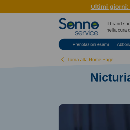
Ultimi giorni
Il brand sp
nella cura 
Prenotazioni esami
Abbon
Torna alla Home Page
Nicturi