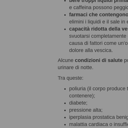
bere troppi liquidi prima
e caffeina possono peggio
farmaci che contengono
elimini i liquidi e il sale
capacità ridotta della v
svuotarsi completamente 
causa di fattori come un’o
dolore alla vescica.
Alcune
condizioni di salute
po
urinare di notte.
Tra queste:
poliuria (il corpo produce
contenere);
diabete;
pressione alta;
iperplasia prostatica beni
malattia cardiaca o insuff