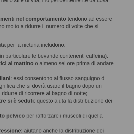
nello stile di vita, indipendentemente da cosa
amenti nel comportamento
tendono ad essere
o molto a ridurre il numero di volte che si
ita
per la nicturia includono:
in particolare le bevande contenenti caffeina);
ici al mattino
o almeno sei ore prima di andare
diani
: essi consentono al flusso sanguigno di
 significa che si dovrà usare il bagno dopo un
ridurre di ricorrere al bagno di notte;
re si è seduti
: questo aiuta la distribuzione dei
to pelvico
per rafforzare i muscoli di quella
ressione
: aiutano anche la distribuzione dei