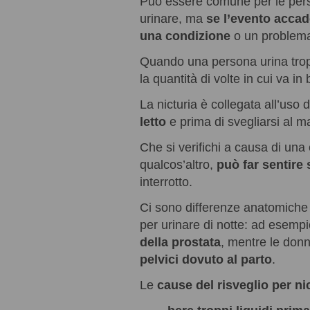
Può essere comune per le perso
urinare, ma
se l’evento acca
una condizione
o un problema
Quando una persona urina tropp
la quantità di volte in cui va in
La nicturia è collegata all’uso 
letto
e prima di svegliarsi al m
Che si verifichi a causa di una
qualcos’altro,
può far sentire 
interrotto.
Ci sono differenze anatomiche t
per urinare di notte: ad esemp
della prostata
, mentre le do
pelvici dovuto al parto
.
Le
cause del risveglio per ni