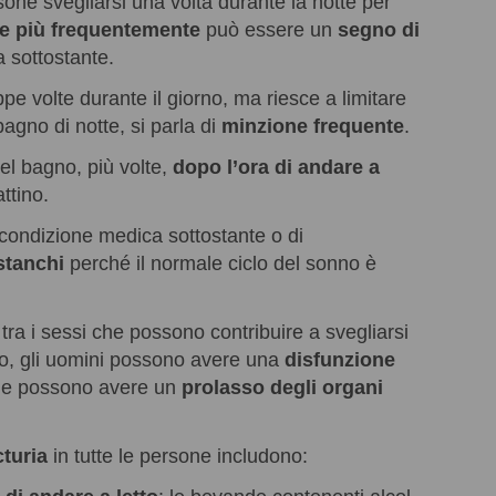
ne svegliarsi una volta durante la notte per
de più frequentemente
può essere un
segno di
 sottostante.
e volte durante il giorno, ma riesce a limitare
 bagno di notte, si parla di
minzione frequente
.
del bagno, più volte,
dopo l’ora di andare a
attino.
 condizione medica sottostante o di
stanchi
perché il normale ciclo del sonno è
ra i sessi che possono contribuire a svegliarsi
io, gli uomini possono avere una
disfunzione
nne possono avere un
prolasso degli organi
cturia
in tutte le persone includono: