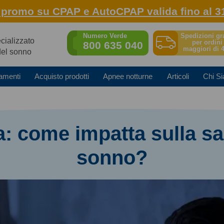
: promo su CPAP e AutoCPAP valida fino al 3
Spedizioni gr
Numero Verde
ecializzato
per ordini
800 635 040
maggiori di 
del sonno
amenti
Acquisto prodotti
Apnee notturne
Articoli
Chi S
a: come impatta sulla sa
sonno?