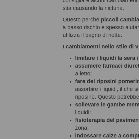
consigliare alcuni cambiamenti 
stia causando la nicturia.
Questo perché
piccoli cambi
a basso rischio e spesso aiutan
utilizza il bagno di notte.
I
cambiamenti nello stile di v
limitare i liquidi la sera
(
assumere farmaci diuret
a letto;
fare dei riposini pomeri
assorbire i liquidi, il che
riposino. Questo potrebbe 
sollevare le gambe ment
liquidi;
fisioterapia del pavimen
zona;
indossare calze a comp