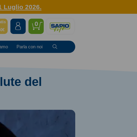
1 Luglio 2026.
atis
0
40€
iamo
Parla con noi
lute del