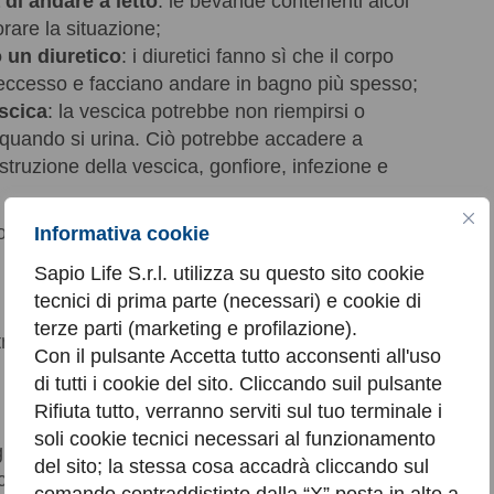
 di andare a letto
: le bevande contenenti alcol
rare la situazione;
 un diuretico
: i diuretici fanno sì che il corpo
 in eccesso e facciano andare in bagno più spesso;
escica
: la vescica potrebbe non riempirsi o
quando si urina. Ciò potrebbe accadere a
struzione della vescica, gonfiore, infezione e
ssono causare la necessità di svegliarsi per
Informativa cookie
Sapio Life S.r.l. utilizza su questo sito cookie
tecnici di prima parte (necessari) e cookie di
terze parti (marketing e profilazione).
 troppa urina perché la vescica la possa
Con il pulsante Accetta tutto acconsenti all'uso
di tutti i cookie del sito. Cliccando suil pulsante
Rifiuta tutto, verranno serviti sul tuo terminale i
soli cookie tecnici necessari al funzionamento
gna o ostruzione della prostata;
del sito; la stessa cosa accadrà cliccando sul
icienza cardiaca congestizia;