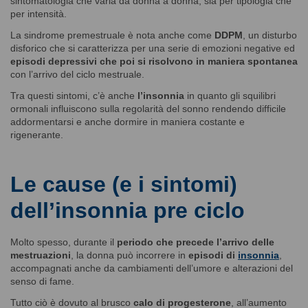
sintomatologia che varia da donna a donna, sia per tipologia che
per intensità.
La sindrome premestruale è nota anche come
DDPM
, un disturbo
disforico che si caratterizza per una serie di emozioni negative ed
episodi depressivi che poi si risolvono in maniera spontanea
con l’arrivo del ciclo mestruale.
Tra questi sintomi, c’è anche
l’insonnia
in quanto gli squilibri
ormonali influiscono sulla regolarità del sonno rendendo difficile
addormentarsi e anche dormire in maniera costante e
rigenerante.
Le cause (e i sintomi)
dell’insonnia pre ciclo
Molto spesso, durante il
periodo che precede l’arrivo delle
mestruazioni
, la donna può incorrere in
episodi di
insonnia
,
accompagnati anche da cambiamenti dell’umore e alterazioni del
senso di fame.
Tutto ciò è dovuto al brusco
calo di
progesterone
, all’aumento