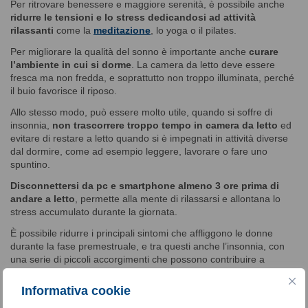
Per ritrovare benessere e maggiore serenità, è possibile anche
ridurre le tensioni e lo stress dedicandosi ad attività
rilassanti
come la
meditazione
, lo yoga o il pilates.
Per migliorare la qualità del sonno è importante anche
curare
l’ambiente in cui si dorme
. La camera da letto deve essere
fresca ma non fredda, e soprattutto non troppo illuminata, perché
il buio favorisce il riposo.
Allo stesso modo, può essere molto utile, quando si soffre di
insonnia,
non trascorrere troppo tempo in camera da letto
ed
evitare di restare a letto quando si è impegnati in attività diverse
dal dormire, come ad esempio leggere, lavorare o fare uno
spuntino.
Disconnettersi da pc e smartphone almeno 3 ore prima di
andare a letto
, permette alla mente di rilassarsi e allontana lo
stress accumulato durante la giornata.
È possibile ridurre i principali sintomi che affliggono le donne
durante la fase premestruale, e tra questi anche l’insonnia, con
una serie di piccoli accorgimenti che possono contribuire a
migliorare l’umore, la qualità del riposo e di conseguenza anche
quella della vita.
Informativa cookie