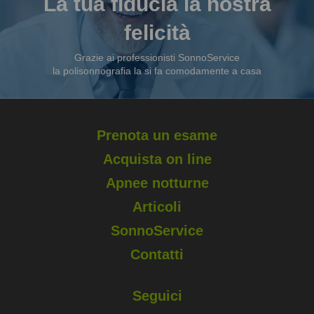
La tua fiducia la nostra
felicità
Grazie ai professionisti SonnoService
la polisonnografia la si fa comodamente a casa
Prenota un esame
Acquista on line
Apnee notturne
Articoli
SonnoService
Contatti
Seguici