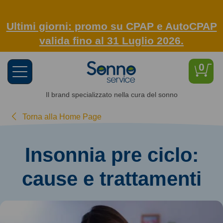
Ultimi giorni: promo su CPAP e AutoCPAP
valida fino al 31 Luglio 2026.
0
Toggle
navigation
Il brand specializzato nella cura del sonno
Torna alla Home Page
Insonnia pre ciclo:
cause e trattamenti