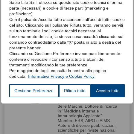
Sapio Life S.r.l. utilizza su questo sito cookie tecnici di prima
parte (necessari) e cookie di terze parti (marketing e
Articolo del 18-07-2024
profilazione).
Con il pulsante Accetta tutto acconsenti all'uso di tutti i cookie
del sito. Cliccando suil pulsante Rifiuta tutto, verranno serviti
sul tuo terminale i soli cookie tecnici necessari al
Dott.ssa Ginevra Del
funzionamento del sito; la stessa cosa accadrà cliccando sul
Giudice
comando contraddistinto dalla “X” posta in alto a destra del
presente banner.
Medico chirurgo, specialista in
Cliccando su Gestione Preferenze invece puoi liberamente
Malattie dell'Apparato
Respiratorio. Esperto in
conferire o revocare il consenso a tutti o alcuni dei
Disturbi Respiratori nel Sonno
trattamenti modificando le tue preferenze.
AIPO-ITS. Iscritta nel Registro
Per maggiori dettagli, consulta la nostra alla pagina
Nazionale degli Esperti in DRS
dedicata.
Informativa Privacy e Cookie Policy
AIPO-ITS. Esperto in Disturbi
del Sonno AIMS (Associazione
Italiana Medicina del Sonno).
Gestione Preferenze
Rifiuta tutto
Accetta tutto
Master Universitario di II livello
in “Pneumologia interventistica”
presso Università Politecnica
delle Marche. Dottore di ricerca
in “Medicina Interna e
Immunologia Applicata”
Membro ERS, AIPO e AIMS.
Autore di diverse pubblicazioni
scientifiche per riviste nazionali