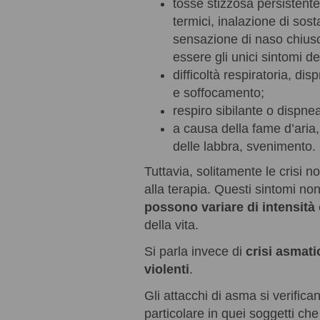
tosse stizzosa persistente
termici, inalazione di so
sensazione di naso chiuso 
essere gli unici sintomi de
difficoltà respiratoria, di
e soffocamento;
respiro sibilante o dispne
a causa della fame d’aria
delle labbra, svenimento.
Tuttavia, solitamente le crisi n
alla terapia. Questi sintomi 
possono variare di intensità
della vita.
Si parla invece di
crisi asmati
violenti
.
Gli attacchi di asma si verific
particolare in quei soggetti c