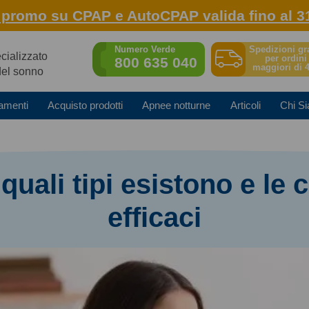
: promo su CPAP e AutoCPAP valida fino al 3
Spedizioni gr
Numero Verde
ecializzato
per ordini
800 635 040
maggiori di 
del sonno
amenti
Acquisto prodotti
Apnee notturne
Articoli
Chi S
uali tipi esistono e le 
efficaci