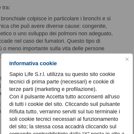
 tra:
 bronchiale colpisce in particolare i bronchi e si
ronica che può avere diverse cause: congenite,
etico o uno sviluppo dei polmoni non adeguato,
cade nel caso dei fumatori. Questo tipo di
ù o meno importante sulla vita delle persone
 possono comunque gestire il problema con gli
Informativa cookie
o caso l’asma si verifica quando il soggetto
Sapio Life S.r.l. utilizza su questo sito cookie
tto con determinati allergeni; ad esempio,
tecnici di prima parte (necessari) e cookie di
ità stima che in Italia 9 milioni di persone ogni
terze parti (marketing e profilazione).
ergie legate ai pollini.
Con il pulsante Accetta tutto acconsenti all'uso
a ai pollini, l’asma si accompagna a rinite e
di tutti i cookie del sito. Cliccando suil pulsante
sintomi è presente
dispnea improvvisa
.
Rifiuta tutto, verranno serviti sul tuo terminale i
soli cookie tecnici necessari al funzionamento
del sito; la stessa cosa accadrà cliccando sul