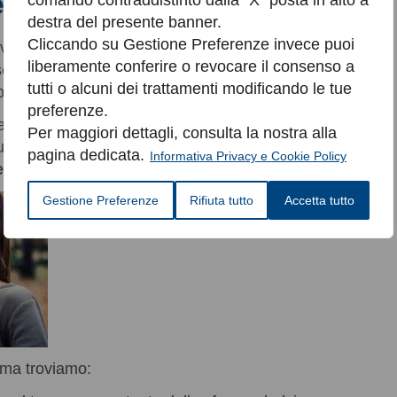
e l’asma? I sintomi
comando contraddistinto dalla “X” posta in alto a
destra del presente banner.
Cliccando su Gestione Preferenze invece puoi
vari e talvolta
difficili da riconoscere subito
,
liberamente conferire o revocare il consenso a
ttovalutati o male interpretati, anche perché
tutti o alcuni dei trattamenti modificando le tue
po.
preferenze.
resentarsi
in forma acuta
,
intermittente
e
Per maggiori dettagli, consulta la nostra alla
tamente trattati, o nelle forme più gravi,
pagina dedicata.
Informativa Privacy e Cookie Policy
nto cronico
.
Gestione Preferenze
Rifiuta tutto
Accetta tutto
sma troviamo: