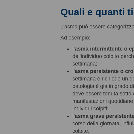
Quali e quanti t
L’asma può essere categorizzat
Ad esempio:
l’
asma intermittente o e
del’individuo colpito perc
settimana;
l’
asma persistente o cr
settimana e richiede un de
patologia è già in grado di
deve essere tenuta sotto 
manifestazioni quotidiane e
individui colpiti;
l’
asma grave persistent
corso della giornata, infl
colpite.