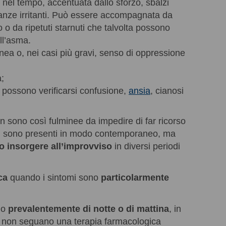
 nel tempo, accentuata dallo sforzo, sbalzi
stanze irritanti. Può essere accompagnata da
o da ripetuti starnuti che talvolta possono
ll’asma.
spnea o, nei casi più gravi, senso di oppressione
a;
, possono verificarsi confusione,
ansia
, cianosi
on sono così fulminee da impedire di far ricorso
non sono presenti in modo contemporaneo, ma
 o insorgere all’improvviso
in diversi periodi
ca
quando i sintomi sono
particolarmente
ano
prevalentemente di notte o di mattina
, in
he non seguano una terapia farmacologica