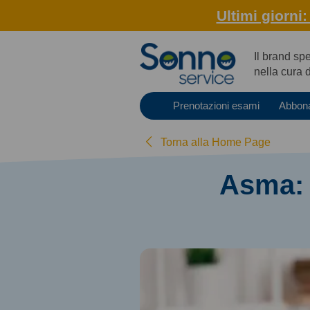
Ultimi giorni
Il brand sp
nella cura 
Prenotazioni esami
Abbon
Torna alla Home Page
Asma: q