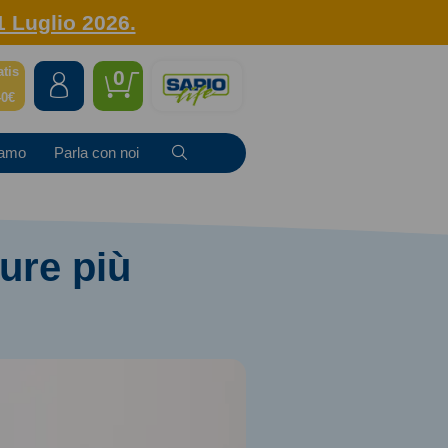
1 Luglio 2026.
atis
0
40€
iamo
Parla con noi
cure più