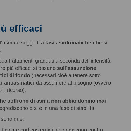
ù efficaci
l’asma è soggetti a
fasi asintomatiche che si
.
ieda trattamenti graduati a seconda dell’intensità
ure più efficaci si basano
sull’assunzione
tici di fondo
(necessari cioè a tenere sotto
i antiasmatici
da assumere al bisogno (ovvero
il ricorso).
che soffrono di asma non abbandonino mai
egrediscono o si è in una fase di stabilità
i sono due:
articolare corticosteroidi, che agiscono contro