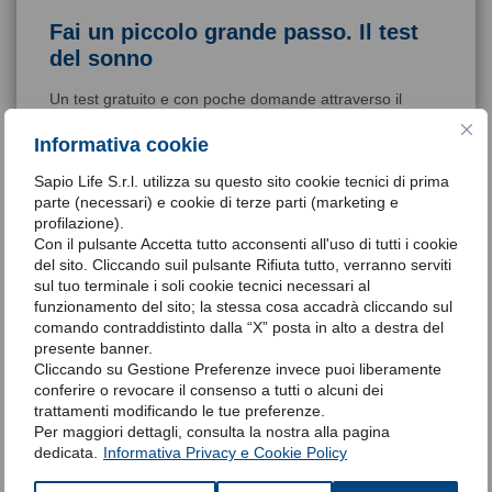
Fai un piccolo grande passo. Il test
del sonno
Un test gratuito e con poche domande attraverso il
quale potrai essere consapevole di avere un disagio
momentaneo o una patologia da curare.
Informativa cookie
Clicca qui
Sapio Life S.r.l. utilizza su questo sito cookie tecnici di prima
parte (necessari) e cookie di terze parti (marketing e
profilazione).
Con il pulsante Accetta tutto acconsenti all'uso di tutti i cookie
del sito. Cliccando suil pulsante Rifiuta tutto, verranno serviti
sul tuo terminale i soli cookie tecnici necessari al
funzionamento del sito; la stessa cosa accadrà cliccando sul
comando contraddistinto dalla “X” posta in alto a destra del
presente banner.
Siamo qui per risponderti
Cliccando su Gestione Preferenze invece puoi liberamente
conferire o revocare il consenso a tutti o alcuni dei
Compila il form per richiedere maggiori informazioni e
trattamenti modificando le tue preferenze.
per avere il supporto di un nostro operatore
Per maggiori dettagli, consulta la nostra alla pagina
specializzato.
dedicata.
Informativa Privacy e Cookie Policy
Compila il form