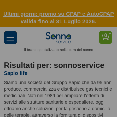
Ultimi giorni: promo su CPAP e AutoCPAP
valida fino al 31 Luglio 2026.
0
Toggle
navigation
Il brand specializzato nella cura del sonno
Risultati per: sonnoservice
Sapio life
Siamo una società del Gruppo Sapio che da 95 anni
produce, commercializza e distribuisce gas tecnici e
medicinali. Nati nel 1989 per ampliare l’offerta di
servizi alle strutture sanitarie e ospedaliere, oggi
offriamo anche soluzioni per la gestione a domicilio
delle terapie, attraverso la fornitura di dispositivi