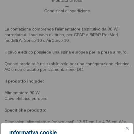
Modalità di reso
_
Condizioni di spedizione
La confezione comprende l’alimentatore sostitutivo da 90 W,
corredato del suo cavo elettrico, per CPAP e BiPAP ResMed
modelli AirSense 10 e AirCurve 10.
Il cavo elettrico possiede una spina europea per la presa a muro.
Questo prodotto è utilizzabile solo per una configurazione elettrica
AC e non è adatto per l’alimentazione DC.
Il prodotto include:
Alimentatore 90 W
Cavo elettrico europeo
Specifiche prodotto:
Dimensioni alimentatore (senza cavi): 13,97 cm L x 4,76 cm W x
3,175 cm D
Informativa cookie
Peso alimentatore e cavi: 585,13 g