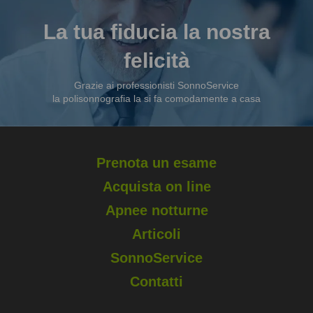
La tua fiducia la nostra
felicità
Grazie ai professionisti SonnoService
la polisonnografia la si fa comodamente a casa
Prenota un esame
Acquista on line
Apnee notturne
Articoli
SonnoService
Contatti