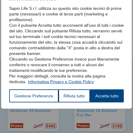
Range di input AC: 100 – 240V, 50 – 60Hz, 1.0 – 1.5A, classe II
Sapio Life S.r.l. utilizza su questo sito cookie tecnici di prima
Range di output DC: 24V — 3.75A
parte (necessari) e cookie di terze parti (marketing e
Consumo tipico: 53W (57VA)
profilazione).
Consumo massimo: 104W (108VA)
Con il pulsante Accetta tutto acconsenti all'uso di tutti i cookie
del sito. Cliccando suil pulsante Rifiuta tutto, verranno serviti
sul tuo terminale i soli cookie tecnici necessari al
funzionamento del sito; la stessa cosa accadrà cliccando sul
comando contraddistinto dalla “X” posta in alto a destra del
presente banner.
Cliccando su Gestione Preferenze invece puoi liberamente
conferire o revocare il consenso a tutti o alcuni dei
Potrebbero interessarti anche
trattamenti modificando le tue preferenze.
Per maggiori dettagli, consulta la nostra alla pagina
dedicata.
Informativa Privacy e Cookie Policy
Gestione Preferenze
Rifiuta tutto
Accetta tutto
Auto CPAP Resmed
Auto CPAP Resmed
Airsense 10 Autoset
Airsense 10 Autoset
For Her
549€
518€
800€
800€
Promo
Promo