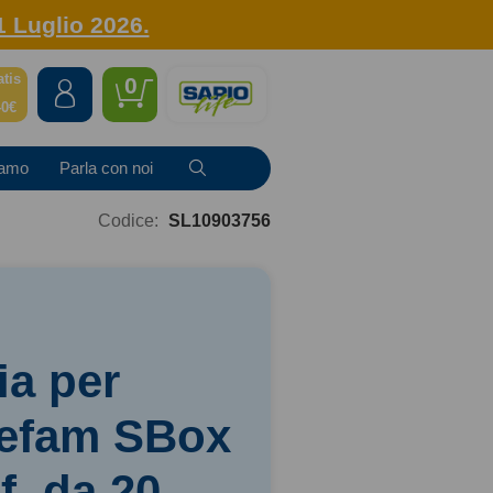
1 Luglio 2026.
atis
0
40€
iamo
Parla con noi
Codice:
SL10903756
ria per
efam SBox
f. da 20