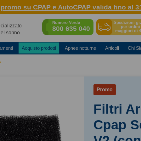
: promo su CPAP e AutoCPAP valida fino al 3
Spedizioni gr
Numero Verde
ecializzato
per ordini
800 635 040
maggiori di 
del sonno
amenti
Acquisto prodotti
Apnee notturne
Articoli
Chi S
P
Promo
Filtri A
Cpap S
V2 (con