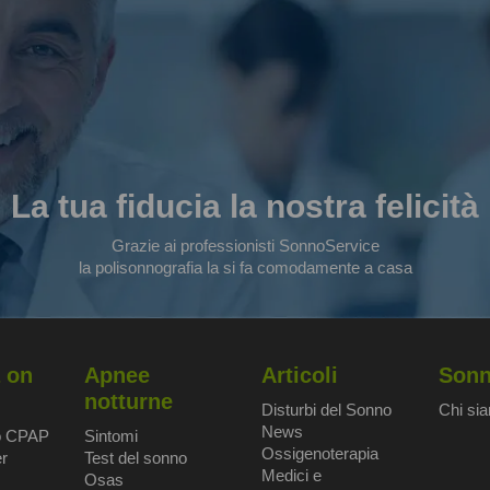
La tua fiducia la nostra felicità
Grazie ai professionisti SonnoService
la polisonnografia la si fa comodamente a casa
 on
Apnee
Articoli
Sonn
notturne
Disturbi del Sonno
Chi si
News
o CPAP
Sintomi
Ossigenoterapia
r
Test del sonno
Medici e
Osas