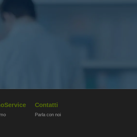
oService
Contatti
amo
Parla con noi