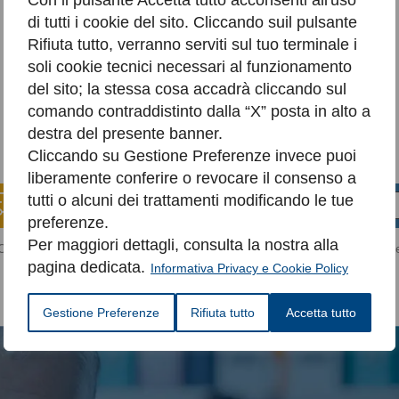
di tutti i cookie del sito. Cliccando suil pulsante
Rifiuta tutto, verranno serviti sul tuo terminale i
soli cookie tecnici necessari al funzionamento
del sito; la stessa cosa accadrà cliccando sul
Potrebbero interessarti anche
comando contraddistinto dalla “X” posta in alto a
destra del presente banner.
Cliccando su Gestione Preferenze invece puoi
liberamente conferire o revocare il consenso a
Spedizioni gratis
tutti o alcuni dei trattamenti modificando le tue
Pagamenti
per ordini
sicuri
maggiori di 40€
preferenze.
Per maggiori dettagli, consulta la nostra alla
|
|
Condizioni di vendita
Modalità di reso
Condizioni di spedizion
pagina dedicata.
Informativa Privacy e Cookie Policy
Gestione Preferenze
Rifiuta tutto
Accetta tutto