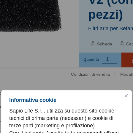
pezzi)
Filtri aria per Sef
Scheda
Cer
Quantità
|
Condizioni di vendita
Modali
omozionale.
Informativa cookie
a per Sefam SBox V2
Sapio Life S.r.l. utilizza su questo sito cookie
tecnici di prima parte (necessari) e cookie di
ne contiene 20 filtri.
terze parti (marketing e profilazione).
Con il pulsante Accetta tutto acconsenti all'uso