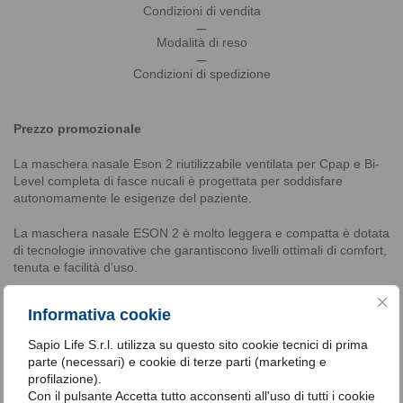
Condizioni di vendita
_
Modalità di reso
_
Condizioni di spedizione
Prezzo promozionale
La maschera nasale Eson 2 riutilizzabile ventilata per Cpap e Bi-
Level completa di fasce nucali è progettata per soddisfare
autonomamente le esigenze del paziente.
La maschera nasale ESON 2 è molto leggera e compatta è dotata
di tecnologie innovative che garantiscono livelli ottimali di comfort,
tenuta e facilità d’uso.
Informativa cookie
Sapio Life S.r.l. utilizza su questo sito cookie tecnici di prima
parte (necessari) e cookie di terze parti (marketing e
profilazione).
Con il pulsante Accetta tutto acconsenti all'uso di tutti i cookie