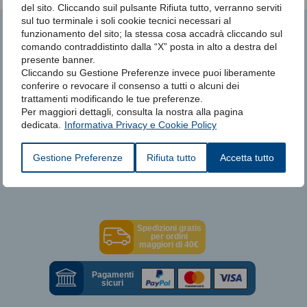
del sito. Cliccando suil pulsante Rifiuta tutto, verranno serviti
sul tuo terminale i soli cookie tecnici necessari al
funzionamento del sito; la stessa cosa accadrà cliccando sul
Potrebbero interessarti anche
comando contraddistinto dalla “X” posta in alto a destra del
presente banner.
Cliccando su Gestione Preferenze invece puoi liberamente
conferire o revocare il consenso a tutti o alcuni dei
trattamenti modificando le tue preferenze.
Per maggiori dettagli, consulta la nostra alla pagina
Auto CPAP Resmed
dedicata.
Informativa Privacy e Cookie Policy
Airsense 10 Autoset
Gestione Preferenze
Rifiuta tutto
Accetta tutto
549€
800€
Promo
Spedizioni gratis
per ordini
maggiori di 40€
Pagamenti
sicuri