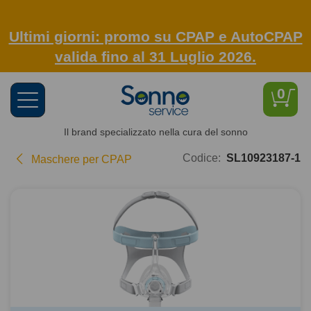
Ultimi giorni: promo su CPAP e AutoCPAP
valida fino al 31 Luglio 2026.
0
Toggle
navigation
Il brand specializzato nella cura del sonno
Codice:
SL10923187-1
Maschere per CPAP