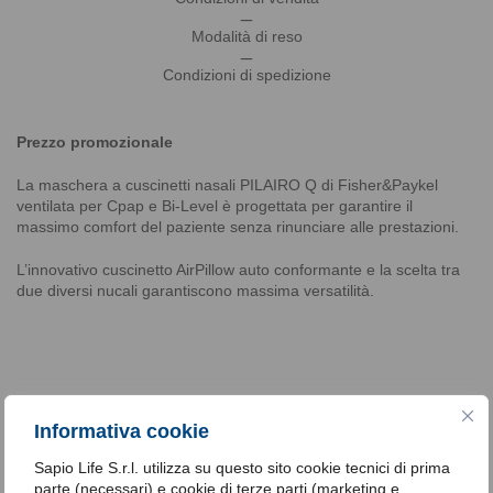
_
Modalità di reso
_
Condizioni di spedizione
Prezzo promozionale
La maschera a cuscinetti nasali PILAIRO Q di Fisher&Paykel
ventilata per Cpap e Bi-Level è progettata per garantire il
massimo comfort del paziente senza rinunciare alle prestazioni.
L’innovativo cuscinetto AirPillow auto conformante e la scelta tra
due diversi nucali garantiscono massima versatilità.
Informativa cookie
Sapio Life S.r.l. utilizza su questo sito cookie tecnici di prima
parte (necessari) e cookie di terze parti (marketing e