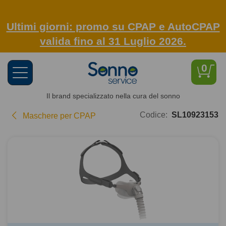
Ultimi giorni: promo su CPAP e AutoCPAP
valida fino al 31 Luglio 2026.
0
Toggle
navigation
Il brand specializzato nella cura del sonno
Codice:
SL10923153
Maschere per CPAP