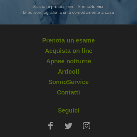
Grazie ai professionisti SonnoService
la polisonnografia la si fa comodamente a casa
Prenota un esame
Acquista on line
Apnee notturne
Articoli
SonnoService
Contatti
Seguici