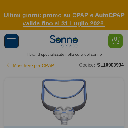
Ultimi giorni: promo su CPAP e AutoCPAP
valida fino al 31 Luglio 2026.
0
Toggle
navigation
Il brand specializzato nella cura del sonno
Codice:
SL10903994
Maschere per CPAP