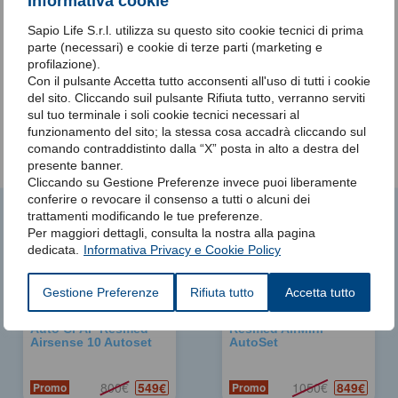
Informativa cookie
Sapio Life S.r.l. utilizza su questo sito cookie tecnici di prima
parte (necessari) e cookie di terze parti (marketing e
La maschera viene fornita pre-assemblata, completa di
profilazione).
cuscinetti nasali in tre misure (S,M,L).
Con il pulsante Accetta tutto acconsenti all'uso di tutti i cookie
del sito. Cliccando suil pulsante Rifiuta tutto, verranno serviti
sul tuo terminale i soli cookie tecnici necessari al
funzionamento del sito; la stessa cosa accadrà cliccando sul
comando contraddistinto dalla “X” posta in alto a destra del
presente banner.
Cliccando su Gestione Preferenze invece puoi liberamente
conferire o revocare il consenso a tutti o alcuni dei
trattamenti modificando le tue preferenze.
Potrebbero interessarti anche
Per maggiori dettagli, consulta la nostra alla pagina
dedicata.
Informativa Privacy e Cookie Policy
Gestione Preferenze
Rifiuta tutto
Accetta tutto
Auto CPAP Resmed
Resmed AirMini
Airsense 10 Autoset
AutoSet
549€
849€
800€
1050€
Promo
Promo