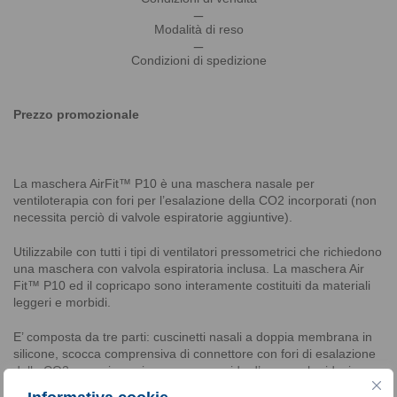
_
Modalità di reso
_
Condizioni di spedizione
Prezzo promozionale
La maschera AirFit™ P10 è una maschera nasale per
ventiloterapia con fori per l’esalazione della CO2 incorporati (non
necessita perciò di valvole espiratorie aggiuntive).
Utilizzabile con tutti i tipi di ventilatori pressometrici che richiedono
una maschera con valvola espiratoria inclusa. La maschera Air
Fit™ P10 ed il copricapo sono interamente costituiti da materiali
leggeri e morbidi.
E’ composta da tre parti: cuscinetti nasali a doppia membrana in
silicone, scocca comprensiva di connettore con fori di esalazione
della CO2 e copricapo in neoprene a nido d’ape per la riduzione
delle marcature facciali.