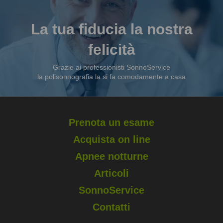
La tua fiducia la nostra
felicità
Grazie ai professionisti SonnoService
la polisonnografia la si fa comodamente a casa
Prenota un esame
Acquista on line
Apnee notturne
Articoli
SonnoService
Contatti